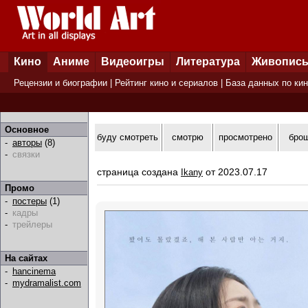
Кино
Аниме
Видеоигры
Литература
Живопис
Рецензии и биографии
|
Рейтинг кино и сериалов
|
База данных по ки
Основное
буду смотреть
смотрю
просмотрено
бро
-
авторы
(8)
-
связки
страница создана
от 2023.07.17
Ikany
Промо
-
постеры
(1)
-
кадры
-
трейлеры
На сайтах
-
hancinema
-
mydramalist.com