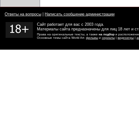
Ответы на вопросы
|
Написать сообщение администрации
Сайт работает для вас с 2003 года.
Материалы сайта предназначены для лиц 18 лет и с
Права на оригинальные тексты, а также
на подбор
и расположение
Основные темы сайта World Art:
фильмы
и
сериалы
|
видеоигры
|
а