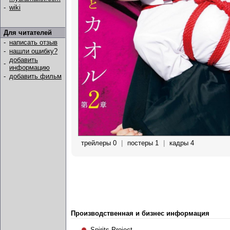
-
wiki
Для читателей
-
написать отзыв
-
нашли ошибку?
добавить
-
информацию
-
добавить фильм
трейлеры 0
|
постеры 1
|
кадры 4
Производственная и бизнес информация
Spirits Project