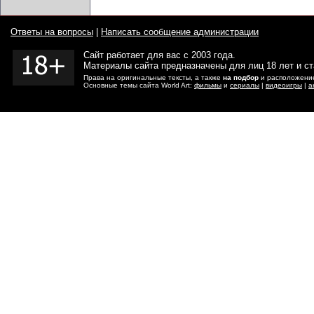
Ответы на вопросы
|
Написать сообщение администрации
Сайт работает для вас с 2003 года.
Материалы сайта предназначены для лиц 18 лет и с
Права на оригинальные тексты, а также
на подбор
и расположение
Основные темы сайта World Art:
фильмы
и
сериалы
|
видеоигры
|
а