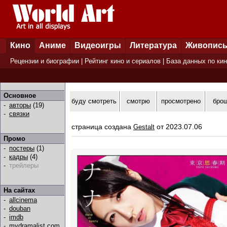
Кино
Аниме
Видеоигры
Литература
Живопис
Рецензии и биографии
|
Рейтинг кино и сериалов
|
База данных по ки
Основное
буду смотреть
смотрю
просмотрено
бро
-
авторы
(19)
-
связки
страница создана
от 2023.07.06
Gestalt
Промо
-
постеры
(1)
-
кадры
(4)
-
трейлеры
На сайтах
-
allcinema
-
douban
-
imdb
-
mydramalist.com