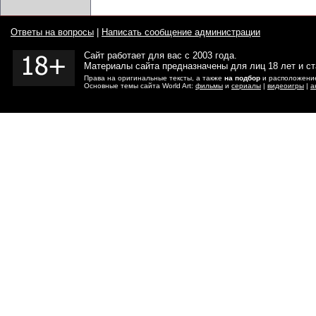
Ответы на вопросы
|
Написать сообщение администрации
Сайт работает для вас с 2003 года.
Материалы сайта предназначены для лиц 18 лет и с
Права на оригинальные тексты, а также
на подбор
и расположение
Основные темы сайта World Art:
фильмы
и
сериалы
|
видеоигры
|
а