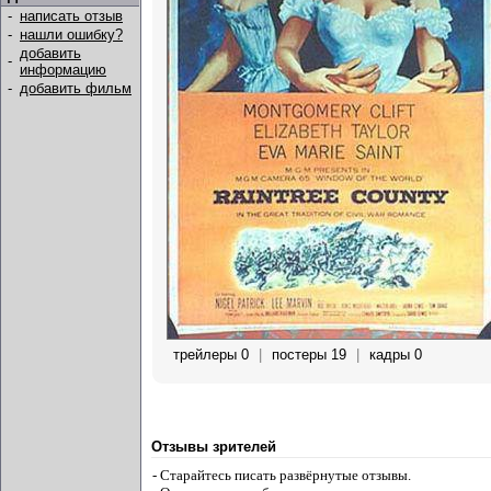
-
написать отзыв
-
нашли ошибку?
добавить
-
информацию
-
добавить фильм
трейлеры 0
|
постеры 19
|
кадры 0
Отзывы зрителей
- Старайтесь писать развёрнутые отзывы.