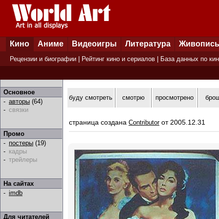
Кино
Аниме
Видеоигры
Литература
Живопис
Рецензии и биографии
|
Рейтинг кино и сериалов
|
База данных по ки
Основное
буду смотреть
смотрю
просмотрено
бро
-
авторы
(64)
-
связки
страница создана
от 2005.12.31
Contributor
Промо
-
постеры
(19)
-
кадры
-
трейлеры
На сайтах
-
imdb
Для читателей