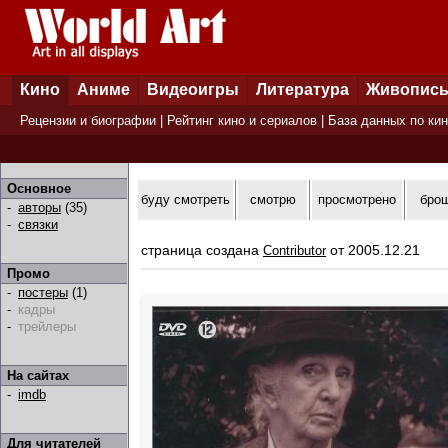
Кино
Аниме
Видеоигры
Литература
Живопис
Рецензии и биографии
|
Рейтинг кино и сериалов
|
База данных по ки
Основное
буду смотреть
смотрю
просмотрено
бро
-
авторы
(35)
-
связки
страница создана
от 2005.12.21
Contributor
Промо
-
постеры
(1)
-
кадры
-
трейлеры
На сайтах
-
imdb
Для читателей