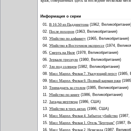
краж, совершенных здесь за последние несколько мес
Информация о серии
01.
В 16.50 из Паддингтона
(1962, Великобритания
02.
После похорон
(1963, Великобритания)
03.
Убийство по алфавиту
(1965, Великобритания)
04.
Убийство в Восточном экспрессе
(1974, Велико
05.
Смерть на Ниле
(1978, Великобритания)
06.
Зеркало треснуло
(1980, Великобритания)
07.
Зло под солнцем
(1982, Великобритания)
08.
Мисс Марпл. Фильм 7. Указующий перст
(1985,
09.
Мисс Марпл. Фильм 6. Полный карман ржи
(198
10.
Тринадцать за столом
(1985, Великобритания)
11.
Убийство по книге
(1986, Великобритания)
12.
Загадка мертвеца
(1986, США)
13.
Убийство в трех актах
(1986, США)
14.
Мисс Марпл. Фильм 4. Забытое убийство
(1987,
15.
Мисс Марпл. Фильм 1. Отель "Бертрам"
(1987, В
16.
Мисс Марпл. Фильм 2. Немезида
(1987, Великоб