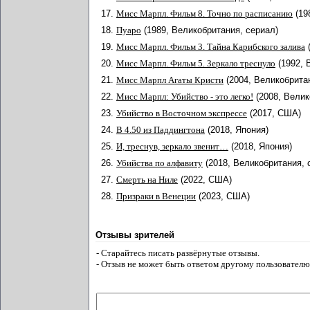
17.
Мисс Марпл. Фильм 8. Точно по расписанию
(19
18.
Пуаро
(1989, Великобритания, сериал)
19.
Мисс Марпл. Фильм 3. Тайна Карибского залива
20.
Мисс Марпл. Фильм 5. Зеркало треснуло
(1992, 
21.
Мисс Марпл Агаты Кристи
(2004, Великобрита
22.
Мисс Марпл: Убийство - это легко!
(2008, Велик
23.
Убийство в Восточном экспрессе
(2017, США)
24.
В 4.50 из Паддингтона
(2018, Япония)
25.
И, треснув, зеркало звенит…
(2018, Япония)
26.
Убийства по алфавиту
(2018, Великобритания, 
27.
Смерть на Ниле
(2022, США)
28.
Призраки в Венеции
(2023, США)
Отзывы зрителей
- Старайтесь писать развёрнутые отзывы.
- Отзыв не может быть ответом другому пользователю