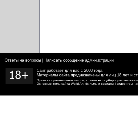
Ответы на вопросы
|
Написать сообщение администрации
Сайт работает для вас с 2003 года.
Материалы сайта предназначены для лиц 18 лет и с
Права на оригинальные тексты, а также
на подбор
и расположение
Основные темы сайта World Art:
фильмы
и
сериалы
|
видеоигры
|
а