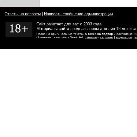
Ответы на вопросы
|
Написать сообщение администрации
Сайт работает для вас с 2003 года.
Материалы сайта предназначены для лиц 18 лет и с
Права на оригинальные тексты, а также
на подбор
и расположение
Основные темы сайта World Art:
фильмы
и
сериалы
|
видеоигры
|
а