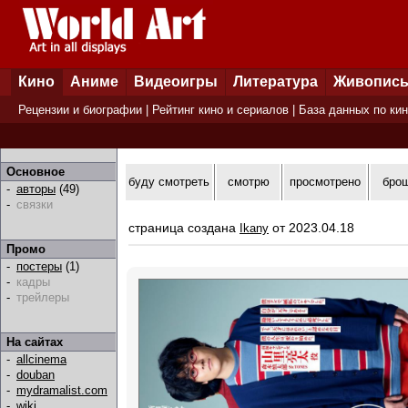
Кино
Аниме
Видеоигры
Литература
Живопис
Рецензии и биографии
|
Рейтинг кино и сериалов
|
База данных по ки
Основное
буду смотреть
смотрю
просмотрено
бро
-
авторы
(49)
-
связки
страница создана
от 2023.04.18
Ikany
Промо
-
постеры
(1)
-
кадры
-
трейлеры
На сайтах
-
allcinema
-
douban
-
mydramalist.com
-
wiki