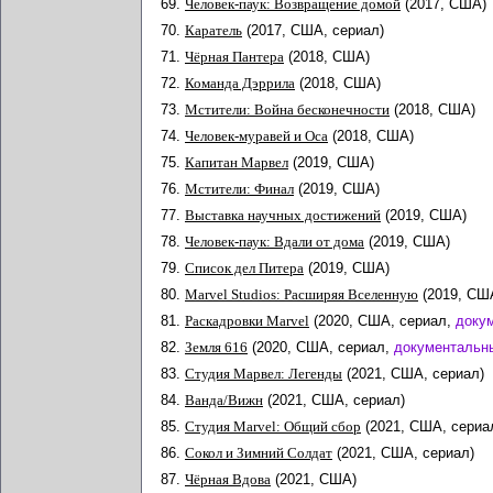
69.
Человек-паук: Возвращение домой
(2017, США)
70.
Каратель
(2017, США, сериал)
71.
Чёрная Пантера
(2018, США)
72.
Команда Дэррила
(2018, США)
73.
Мстители: Война бесконечности
(2018, США)
74.
Человек-муравей и Оса
(2018, США)
75.
Капитан Марвел
(2019, США)
76.
Мстители: Финал
(2019, США)
77.
Выставка научных достижений
(2019, США)
78.
Человек-паук: Вдали от дома
(2019, США)
79.
Список дел Питера
(2019, США)
80.
Marvel Studios: Расширяя Вселенную
(2019, СШ
81.
Раскадровки Marvel
(2020, США, сериал,
доку
82.
Земля 616
(2020, США, сериал,
документальн
83.
Студия Марвел: Легенды
(2021, США, сериал)
84.
Ванда/Вижн
(2021, США, сериал)
85.
Студия Marvel: Общий сбор
(2021, США, сериа
86.
Сокол и Зимний Солдат
(2021, США, сериал)
87.
Чёрная Вдова
(2021, США)