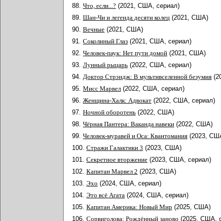
88.
Что, если...?
(2021, США, сериал)
89.
Шан-Чи и легенда десяти колец
(2021, США)
90.
Вечные
(2021, США)
91.
Соколиный Глаз
(2021, США, сериал)
92.
Человек-паук: Нет пути домой
(2021, США)
93.
Лунный рыцарь
(2022, США, сериал)
94.
Доктор Стрэндж: В мультивселенной безумия
(2
95.
Мисс Марвел
(2022, США, сериал)
96.
Женщина-Халк: Адвокат
(2022, США, сериал)
97.
Ночной оборотень
(2022, США)
98.
Чёрная Пантера: Ваканда навеки
(2022, США)
99.
Человек-муравей и Оса: Квантомания
(2023, СШ
100.
Стражи Галактики 3
(2023, США)
101.
Секретное вторжение
(2023, США, сериал)
102.
Капитан Марвел 2
(2023, США)
103.
Эхо
(2024, США, сериал)
104.
Это всё Агата
(2024, США, сериал)
105.
Капитан Америка: Новый Мир
(2025, США)
106.
Сорвиголова: Рождённый заново
(2025, США, 