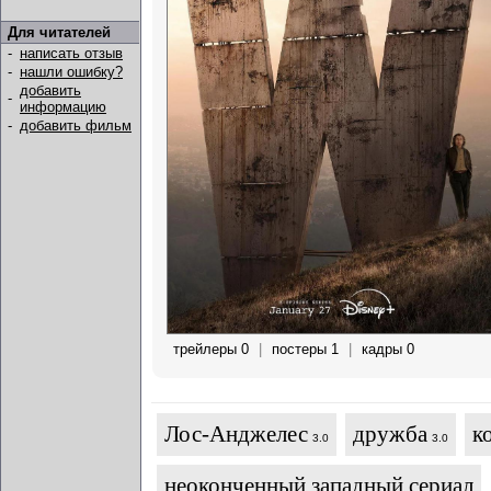
Для читателей
-
написать отзыв
-
нашли ошибку?
добавить
-
информацию
-
добавить фильм
трейлеры 0
|
постеры 1
|
кадры 0
Лос-Анджелес
дружба
к
3.0
3.0
неоконченный западный сериал