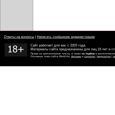
Ответы на вопросы
|
Написать сообщение администрации
Сайт работает для вас с 2003 года.
Материалы сайта предназначены для лиц 18 лет и с
Права на оригинальные тексты, а также
на подбор
и расположение
Основные темы сайта World Art:
фильмы
и
сериалы
|
видеоигры
|
а