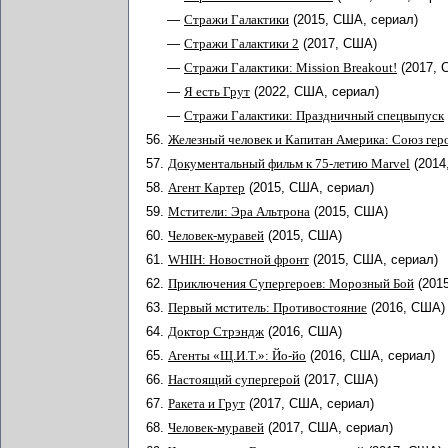
—
Стражи Галактики
(2015, США, сериал)
—
Стражи Галактики 2
(2017, США)
—
Стражи Галактики: Mission Breakout!
(2017,
—
Я есть Грут
(2022, США, сериал)
—
Стражи Галактики: Праздничный спецвыпуск
56.
Железный человек и Капитан Америка: Союз гер
57.
Документальный фильм к 75-летию Marvel
(201
58.
Агент Картер
(2015, США, сериал)
59.
Мстители: Эра Альтрона
(2015, США)
60.
Человек-муравей
(2015, США)
61.
WHIH: Новостной фронт
(2015, США, сериал)
62.
Приключения Супергероев: Морозный Бой
(201
63.
Первый мститель: Противостояние
(2016, США)
64.
Доктор Стрэндж
(2016, США)
65.
Агенты «Щ.И.Т.»: Йо-йо
(2016, США, сериал)
66.
Настоящий супергерой
(2017, США)
67.
Ракета и Грут
(2017, США, сериал)
68.
Человек-муравей
(2017, США, сериал)