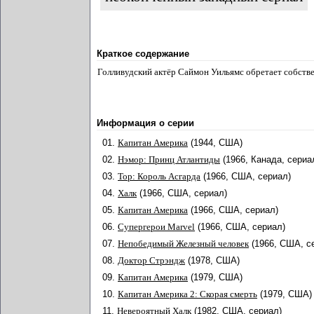
Краткое содержание
Голливудский актёр Саймон Уильямс обретает собствен
Информация о серии
01.
Капитан Америка
(1944, США)
02.
Нэмор: Принц Атлантиды
(1966, Канада, сериа
03.
Тор: Король Асгарда
(1966, США, сериал)
04.
Халк
(1966, США, сериал)
05.
Капитан Америка
(1966, США, сериал)
06.
Супергерои Marvel
(1966, США, сериал)
07.
Непобедимый Железный человек
(1966, США, с
08.
Доктор Стрэндж
(1978, США)
09.
Капитан Америка
(1979, США)
10.
Капитан Америка 2: Скорая смерть
(1979, США)
11.
Невероятный Халк
(1982, США, сериал)