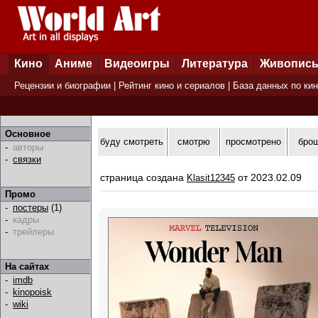
Кино
Аниме
Видеоигры
Литература
Живопис
Рецензии и биографии
|
Рейтинг кино и сериалов
|
База данных по ки
Основное
буду смотреть
смотрю
просмотрено
бро
-
авторы
-
связки
страница создана
от 2023.02.09
Klasit12345
Промо
-
постеры
(1)
-
кадры
-
трейлеры
На сайтах
-
imdb
-
kinopoisk
-
wiki