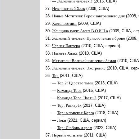
—
Железный человек 3
(2013, США)
27.
Невероятный Халк
(2008, США)
28.
Новые Мстители: Герои завтрашнего дня
(2008,
29.
Халк против...
(2009, США)
30.
Женщина-паук: Агент В.О.И.Н.а
(2009, США, се
31.
Железный человек: Приключения в броне
(2009,
32.
Чёрная Пантера
(2010, США, сериал)
33.
Планета Халка
(2010, США)
34.
Мстители: Величайшие герои Земли
(2010, США
35.
Железный человек: Экстремис
(2010, США, сер
36.
Тор
(2011, США)
—
Тор 2: Царство тьмы
(2013, США)
—
Команда Тора
(2016, США)
—
Команда Тора. Часть 2
(2017, США)
—
Тор: Рагнарёк
(2017, США)
—
Тор: в поисках Корга
(2018, США)
—
Локи
(2021, США, сериал)
—
Тор: Любовь и гром
(2022, США)
37.
Первый мститель
(2011, США)