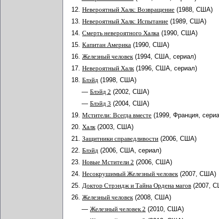
12.
Невероятный Халк: Возвращение
(1988, США)
13.
Невероятный Халк: Испытание
(1989, США)
14.
Смерть невероятного Халка
(1990, США)
15.
Капитан Америка
(1990, США)
16.
Железный человек
(1994, США, сериал)
17.
Невероятный Халк
(1996, США, сериал)
18.
Блэйд
(1998, США)
—
Блэйд 2
(2002, США)
—
Блэйд 3
(2004, США)
19.
Мстители: Всегда вместе
(1999, Франция, сери
20.
Халк
(2003, США)
21.
Защитники справедливости
(2006, США)
22.
Блэйд
(2006, США, сериал)
23.
Новые Мстители 2
(2006, США)
24.
Несокрушимый Железный человек
(2007, США)
25.
Доктор Стрэндж и Тайна Ордена магов
(2007, 
26.
Железный человек
(2008, США)
—
Железный человек 2
(2010, США)