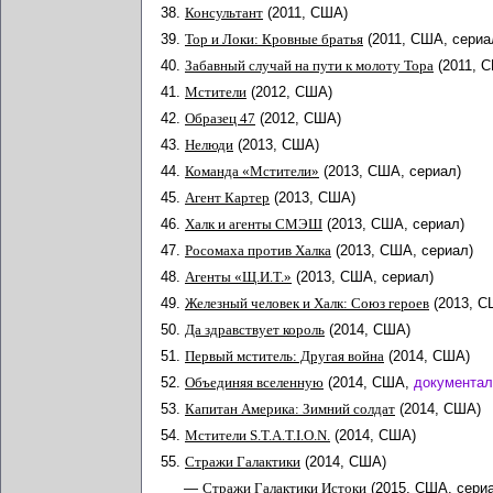
38.
Консультант
(2011, США)
39.
Тор и Локи: Кровные братья
(2011, США, сериа
40.
Забавный случай на пути к молоту Тора
(2011, 
41.
Мстители
(2012, США)
42.
Образец 47
(2012, США)
43.
Нелюди
(2013, США)
44.
Команда «Мстители»
(2013, США, сериал)
45.
Агент Картер
(2013, США)
46.
Халк и агенты СМЭШ
(2013, США, сериал)
47.
Росомаха против Халка
(2013, США, сериал)
48.
Агенты «Щ.И.Т.»
(2013, США, сериал)
49.
Железный человек и Халк: Союз героев
(2013, С
50.
Да здравствует король
(2014, США)
51.
Первый мститель: Другая война
(2014, США)
52.
Объединяя вселенную
(2014, США,
документа
53.
Капитан Америка: Зимний солдат
(2014, США)
54.
Мстители S.T.A.T.I.O.N.
(2014, США)
55.
Стражи Галактики
(2014, США)
—
Стражи Галактики Истоки
(2015, США, сери