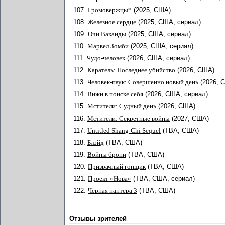
107.
Громовержцы*
(2025, США)
108.
Железное сердце
(2025, США, сериал)
109.
Очи Ваканды
(2025, США, сериал)
110.
Марвел Зомби
(2025, США, сериал)
111.
Чудо-человек
(2026, США, сериал)
112.
Каратель: Последнее убийство
(2026, США)
113.
Человек-паук: Совершенно новый день
(2026, 
114.
Вижн в поиске себя
(2026, США, сериал)
115.
Мстители: Судный день
(2026, США)
116.
Мстители: Секретные войны
(2027, США)
117.
Untitled Shang-Chi Sequel
(TBA, США)
118.
Блэйд
(TBA, США)
119.
Войны брони
(TBA, США)
120.
Призрачный гонщик
(TBA, США)
121.
Проект «Нова»
(TBA, США, сериал)
122.
Чёрная пантера 3
(TBA, США)
Отзывы зрителей