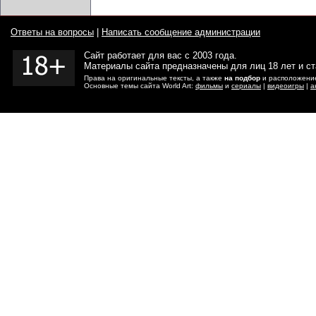
Ответы на вопросы
|
Написать сообщение администрации
Сайт работает для вас с 2003 года.
Материалы сайта предназначены для лиц 18 лет и с
Права на оригинальные тексты, а также
на подбор
и расположение
Основные темы сайта World Art:
фильмы
и
сериалы
|
видеоигры
|
а