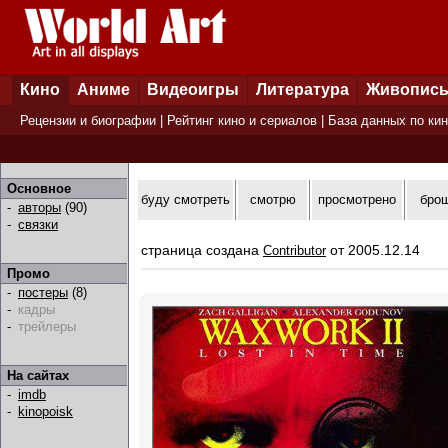
Кино
Аниме
Видеоигры
Литература
Живопис
Рецензии и биографии
|
Рейтинг кино и сериалов
|
База данных по ки
Основное
буду смотреть
смотрю
просмотрено
бро
-
авторы
(90)
-
связки
страница создана
от 2005.12.14
Contributor
Промо
-
постеры
(8)
-
кадры
-
трейлеры
На сайтах
-
imdb
-
kinopoisk