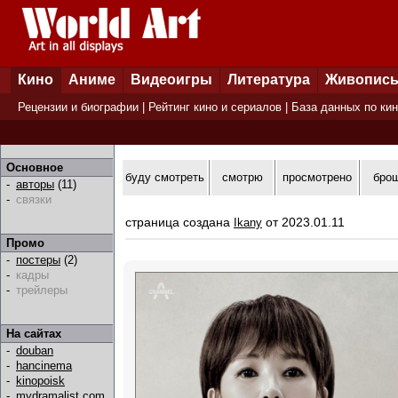
Кино
Аниме
Видеоигры
Литература
Живопис
Рецензии и биографии
|
Рейтинг кино и сериалов
|
База данных по ки
Основное
буду смотреть
смотрю
просмотрено
бро
-
авторы
(11)
-
связки
страница создана
от 2023.01.11
Ikany
Промо
-
постеры
(2)
-
кадры
-
трейлеры
На сайтах
-
douban
-
hancinema
-
kinopoisk
-
mydramalist.com