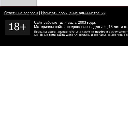
Ответы на вопросы
|
Написать сообщение администрации
Сайт работает для вас с 2003 года.
Материалы сайта предназначены для лиц 18 лет и с
Права на оригинальные тексты, а также
на подбор
и расположение
Основные темы сайта World Art:
фильмы
и
сериалы
|
видеоигры
|
а