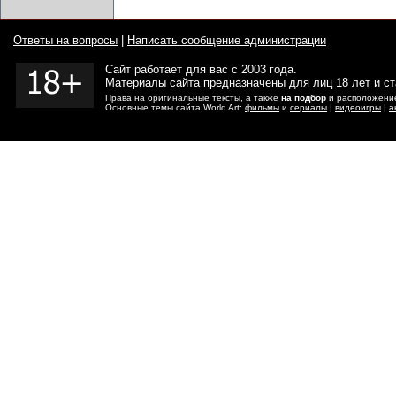
Ответы на вопросы
|
Написать сообщение администрации
Сайт работает для вас с 2003 года.
Материалы сайта предназначены для лиц 18 лет и с
Права на оригинальные тексты, а также
на подбор
и расположение
Основные темы сайта World Art:
фильмы
и
сериалы
|
видеоигры
|
а