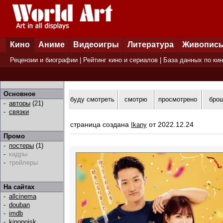
Кино
Аниме
Видеоигры
Литература
Живопис
Рецензии и биографии
|
Рейтинг кино и сериалов
|
База данных по ки
Основное
буду смотреть
смотрю
просмотрено
бро
-
авторы
(21)
-
связки
страница создана
от 2022.12.24
Ikany
Промо
-
постеры
(1)
-
кадры
-
трейлеры
На сайтах
-
allcinema
-
douban
-
imdb
-
kinopoisk