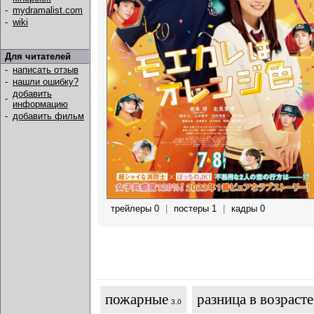
-
mydramalist.com
-
wiki
Для читателей
-
написать отзыв
-
нашли ошибку?
добавить
-
информацию
-
добавить фильм
трейлеры 0
|
постеры 1
|
кадры 0
пожарные
разница в возрасте
3.0