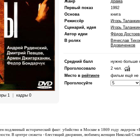
Жанр
драма
Первый показ
1992
Основа
книга
Режиссёр
Игорь Таланки
Сценарий, идея
Игорь Таланки
Автор идеи
Фёдор Достоев
В ролях
Вячеслав Тихо
Вдовиченков
Средний балл
нужно больше 
Проголосовало
2 чел.
Место в
рейтинге
фильм ещё не 
Проголосуйте
еры 1
|
кадры 0
ен подлинный исторический факт: убийство в Москве в 1869 году лидером «
ости. В центре сюжета - блестящий дворянин, любимец женщин Николай Став