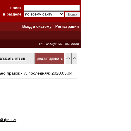
поиск:
в разделе:
Вход в систему
Регистрация
тип аккаунта
: гостевой
аписать отзыв
редактировать
<-
->
ано правок - 7, последняя: 2020.05.04
ый фильм