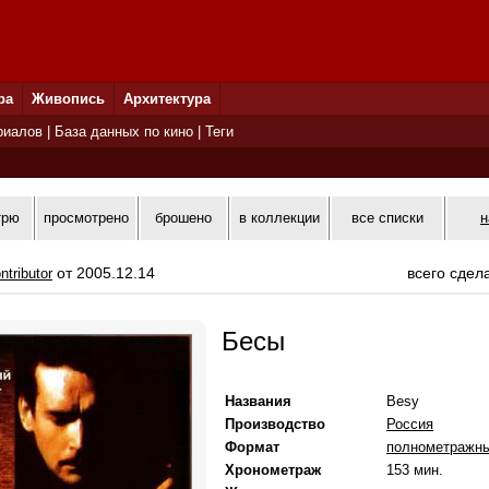
ра
Живопись
Архитектура
риалов
|
База данных по кино
|
Теги
трю
просмотрено
брошено
в коллекции
все списки
н
от 2005.12.14
всего сдел
ntributor
Бесы
Названия
Besy
Производство
Россия
Формат
полнометражн
Хронометраж
153 мин.