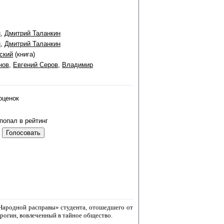
н
,
Дмитрий Таланкин
н
,
Дмитрий Таланкин
ский
(книга)
нов
,
Евгений Серов
,
Владимир
оценок
попал в рейтинг
Народной расправы» студента, отошедшего от
рогин, вовлеченный в тайное общество.