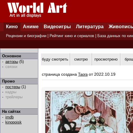
Кино
Аниме
Видеоигры
Литература
Живопис
Рецензии и биографии
|
Рейтинг кино и сериалов
|
База данных по ки
Основное
буду смотреть
смотрю
просмотрено
бро
-
авторы
(5)
-
связки
страница создана
от 2022.10.19
Taora
Промо
-
постеры
(1)
-
кадры
-
трейлеры
На сайтах
-
imdb
-
kinopoisk