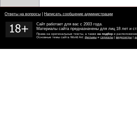
Ответы на вопросы
|
Написать сообщение администрации
Сайт работает для вас с 2003 года.
Материалы сайта предназначены для лиц 18 лет и с
Права на оригинальные тексты, а также
на подбор
и расположение
Основные темы сайта World Art:
фильмы
и
сериалы
|
видеоигры
|
а