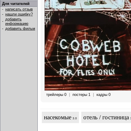
Для читателей
-
написать отзыв
-
нашли ошибку?
добавить
-
информацию
-
добавить фильм
трейлеры 0
|
постеры 1
|
кадры 0
насекомые
отель / гостиница
3.0