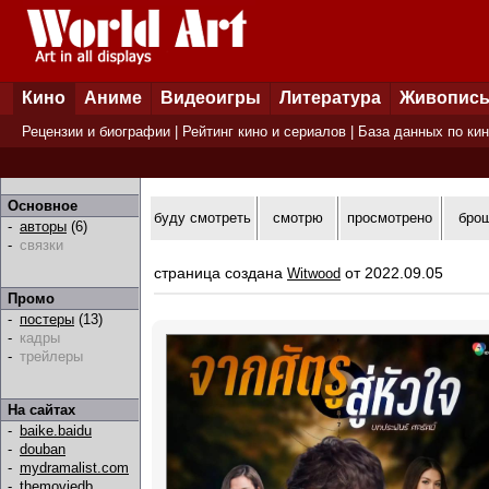
Кино
Аниме
Видеоигры
Литература
Живопис
Рецензии и биографии
|
Рейтинг кино и сериалов
|
База данных по ки
Основное
буду смотреть
смотрю
просмотрено
бро
-
авторы
(6)
-
связки
страница создана
от 2022.09.05
Witwood
Промо
-
постеры
(13)
-
кадры
-
трейлеры
На сайтах
-
baike.baidu
-
douban
-
mydramalist.com
-
themoviedb