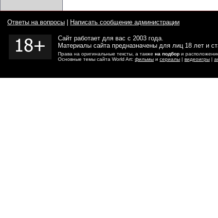
Ответы на вопросы
|
Написать сообщение администрации
Сайт работает для вас с 2003 года.
Материалы сайта предназначены для лиц 18 лет и с
Права на оригинальные тексты, а также
на подбор
и расположение
Основные темы сайта World Art:
фильмы
и
сериалы
|
видеоигры
|
а