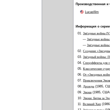
Производственная и
Lucasfilm
Информация о серии
01.
Звёздные войны IV
—
Звёздные войны
—
Звёздные войны
02.
Создание «Звездны
03.
Звёздный войны: 
04.
Спецэффекты для 
05.
Классические суще
06.
От «Звездных войн
07.
Приключения Эвок
08.
Дроиды
(1985, СШ
09.
Эвоки
(1985, США
10.
Эвоки: Битва за Эн
11.
Великий Хип
(198
12.
Звёздные туры
(19