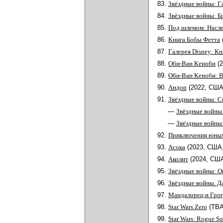
83.
Звёздные войны: Га
84.
Звёздные войны: Б
85.
Под шлемом: Насл
86.
Книга Бобы Фетта
87.
Галерея Disney: К
88.
Оби-Ван Кеноби
(
89.
Оби-Ван Кеноби: 
90.
Андор
(2022, США
91.
Звёздные войны: С
—
Звёздные войны
—
Звёздные войны:
92.
Приключения юных
93.
Асока
(2023, США
94.
Аколит
(2024, США
95.
Звёздные войны: О
96.
Звёздные войны. Д
97.
Мандалорец и Гро
98.
Star Wars Zero
(TB
99.
Star Wars: Rogue S