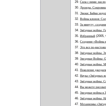
29.
Сила с ними: насл
30.
Дроиды: Сокровищ
31.
Эвоки: Байки эндо
32.
Войны клонов: Сое
33.
За минуту: создани
34.
Звёздные войны: Г
35.
Избранный
(2005
36.
Создание «Войны 
37.
Это все по-настоящ
38.
Звёздные войны. Эп
39.
Звездные Войны: 
40.
Звёздные войны: М
41.
Поколение джедаев
42.
Наука «Звёздных в
43.
Звёздные войны: С
44.
Вы можете рисоват
45.
Звездные войны в 
46.
Звёздные войны: Н
47.
Механизмы «Звёзд