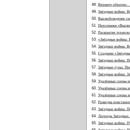
48.
Верните обратно..
49.
Звёздные войны: В
50.
Высвобождение сил
51.
Персонажи «Высво
52.
Раскрытие техноло
53.
«Звёздные войны: 
54.
Звёздные войны: В
55.
Создание «Звёздны
56.
Звёздные войны: П
57.
Звёздные туры: П
58.
Звёздные войны: З
59.
Удалённые сцены и
60.
Удалённые сцены и
61.
Удалённые сцены и
62.
Разведка повстанце
63.
Звёздные войны: 
64.
Легенды Звёздных 
65.
Звёздные войны: П
66.
Звёздные войны: 