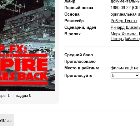
Жанр
документальн
Первый показ
1980.09.22 (СШ
Основа
оригинальная 
Режиссёр
Роберт Генетт
Сценарий, идея
Ричард Шикел
В ролях
Марк Хэмилл
,
Питер Дайамон
Средний балл
------------
Проголосовало
------------
Место в
рейтинге
фильм ещё не 
Проголосуйте
еры 1
|
кадры 0
ме
3.0