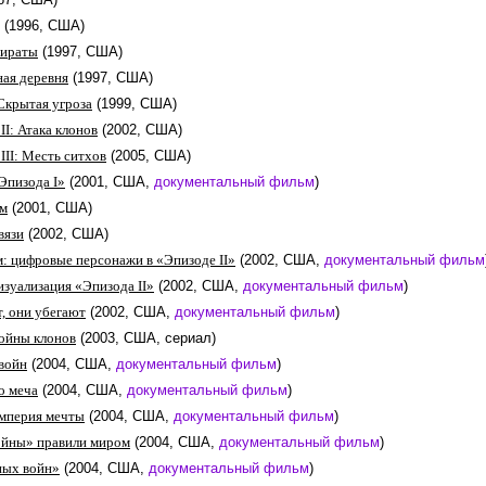
(1996, США)
пираты
(1997, США)
ная деревня
(1997, США)
Скрытая угроза
(1999, США)
II: Атака клонов
(2002, США)
III: Месть ситхов
(2005, США)
Эпизода I»
(2001, США,
документальный фильм
)
ом
(2001, США)
вязи
(2002, США)
м: цифровые персонажи в «Эпизоде II»
(2002, США,
документальный фильм
изуализация «Эпизода II»
(2002, США,
документальный фильм
)
, они убегают
(2002, США,
документальный фильм
)
ойны клонов
(2003, США, сериал)
войн
(2004, США,
документальный фильм
)
о меча
(2004, США,
документальный фильм
)
Империя мечты
(2004, США,
документальный фильм
)
ойны» правили миром
(2004, США,
документальный фильм
)
ных войн»
(2004, США,
документальный фильм
)