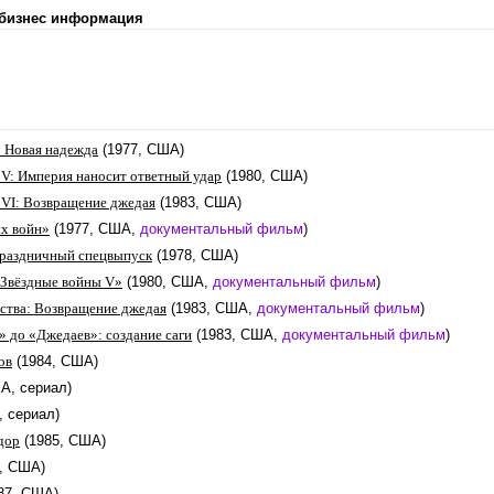
 бизнес информация
: Новая надежда
(1977, США)
 V: Империя наносит ответный удар
(1980, США)
 VI: Возвращение джедая
(1983, США)
х войн»
(1977, США,
документальный фильм
)
Праздничный спецвыпуск
(1978, США)
«Звёздные войны V»
(1980, США,
документальный фильм
)
ства: Возвращение джедая
(1983, США,
документальный фильм
)
» до «Джедаев»: создание саги
(1983, США,
документальный фильм
)
ов
(1984, США)
А, сериал)
, сериал)
дор
(1985, США)
6, США)
87, США)