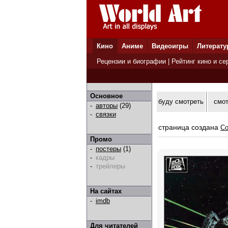
Кино
Аниме
Видеоигры
Литерату
Рецензии и биографии
|
Рейтинг кино и се
Основное
буду смотреть
смо
-
авторы
(29)
-
связки
страница создана
Co
Промо
-
постеры
(1)
-
кадры
-
трейлеры
На сайтах
-
imdb
Для читателей