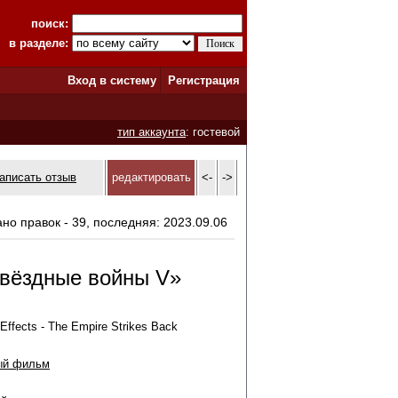
поиск:
в разделе:
Вход в систему
Регистрация
тип аккаунта
: гостевой
аписать отзыв
редактировать
<-
->
ано правок - 39, последняя: 2023.09.06
вёздные войны V»
Effects - The Empire Strikes Back
ый фильм