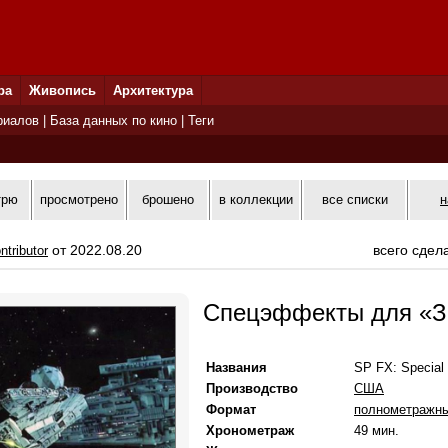
ра
Живопись
Архитектура
риалов
|
База данных по кино
|
Теги
трю
просмотрено
брошено
в коллекции
все списки
н
от 2022.08.20
всего сдел
ntributor
Спецэффекты для «З
Названия
SP FX: Special 
Производство
США
Формат
полнометражн
Хронометраж
49 мин.