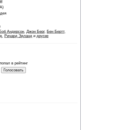
ый
А)
идея
ь
Боб Андерсон
,
Джон Берг
,
Бен Бертт
,
д
,
Ричард Эдланд
и
другие
попал в рейтинг