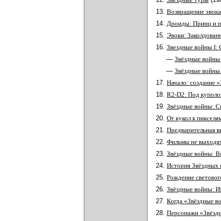
13.
Возвращение эвока
14.
Дроиды: Принц и 
15.
Эвоки: Заколдован
16.
Звездные войны I: 
—
Звёздные войны 
—
Звёздные войны 
17.
Начало: создание «
18.
R2-D2: Под купол
19.
Звёздные войны: С
20.
От кукол к пикселя
21.
Предварительная в
22.
Фильмы не выходят
23.
Звёздные войны: В
24.
История Звёздных 
25.
Рождение световог
26.
Звёздные войны: 
27.
Когда «Звёздные в
28.
Персонажи «Звёзд