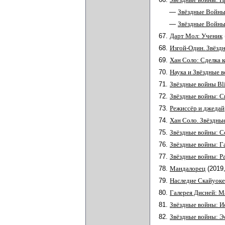
—
Звёздные Войны
—
Звёздные Войны
67.
Дарт Мол: Ученик
68.
Изгой-Один. Звёзд
69.
Хан Соло: Сделка 
70.
Наука и Звёздные 
71.
Звёздные войны Bl
72.
Звёздные войны: С
73.
Режиссёр и джедай
74.
Хан Соло. Звёздны
75.
Звёздные войны: С
76.
Звёздные войны: Г
77.
Звёздные войны: Р
78.
Мандалорец
(2019
79.
Наследие Скайуок
80.
Галерея Дисней: М
81.
Звёздные войны: И
82.
Звёздные войны: Э