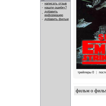
-
написать отзыв
-
нашли ошибку?
добавить
-
информацию
-
добавить фильм
трейлеры 0
|
пост
фильм о филь