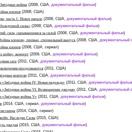
. Звёздные войны
(2008, США,
документальный фильм
)
ойны клонов
(2008, США)
ы, часть 1: Новое начало
(2008, США,
документальный фильм
)
божденной силы»
(2008, США,
документальный фильм
)
гий: сила, скрывающаяся за силой
(2008, США,
документальный фильм
)
Войны клонов», превью, специальный выпуск
(2008, США,
документальный
ойны клонов
(2008, США, сериал)
х войн»: концерт
(2009, США,
документальный фильм
)
олная сага
(2011, США,
документальный фильм
)
риключения продолжаются
(2011, США)
вёздные воители
(2011, США,
документальный фильм
)
з «Звёздные войны IV: Новая надежда»
(2011, США,
документальный филь
з «Звёздные войны VI: Возвращение джедая»
(2011, США,
документальный 
з «Звёздные войны V»
(2011, США,
документальный фильм
)
в
(2014, США, сериал,
документальный фильм
)
Повстанцы
(2014, США, сериал)
войн: Наследие Силы
(2015, США)
уть джедая
(2015, США,
документальный фильм
)
Пробуждение Силы
(2015, США)