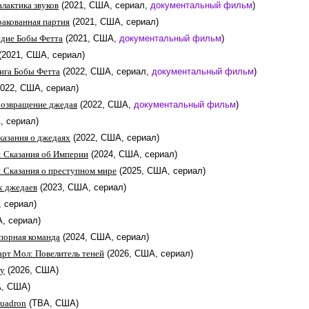
лактика звуков
(2021, США, сериал,
документальный фильм
)
ракованная партия
(2021, США, сериал)
едие Бобы Фетта
(2021, США,
документальный фильм
)
(2021, США, сериал)
нига Бобы Фетта
(2022, США, сериал,
документальный фильм
)
2022, США, сериал)
Возвращение джедая
(2022, США,
документальный фильм
)
, сериал)
казания о джедаях
(2022, США, сериал)
: Сказания об Империи
(2024, США, сериал)
 Сказания о преступном мире
(2025, США, сериал)
 джедаев
(2023, США, сериал)
, сериал)
, сериал)
порная команда
(2024, США, сериал)
арт Мол: Повелитель теней
(2026, США, сериал)
гу
(2026, США)
A, США)
quadron
(TBA, США)