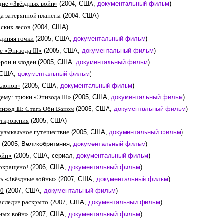
едие «Звёздных войн»
(2004, США,
документальный фильм
)
а затерянной планеты
(2004, США)
рских лесов
(2004, США)
диняя точки
(2005, США,
документальный фильм
)
е «Эпизода III»
(2005, США,
документальный фильм
)
ерои и злодеи
(2005, США,
документальный фильм
)
, США,
документальный фильм
)
клонов»
(2005, США,
документальный фильм
)
ему: трюки «Эпизода III»
(2005, США,
документальный фильм
)
изод III: Стать Оби-Ваном
(2005, США,
документальный фильм
)
Откровения
(2005, США)
узыкальное путешествие
(2005, США,
документальный фильм
)
(2005, Великобритания,
документальный фильм
)
ойн»
(2005, США, сериал,
документальный фильм
)
окращено!
(2006, США,
документальный фильм
)
ь «Звёздные войны»
(2007, США,
документальный фильм
)
30
(2007, США,
документальный фильм
)
аследие раскрыто
(2007, США,
документальный фильм
)
ных войн»
(2007, США,
документальный фильм
)