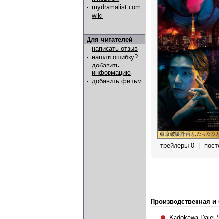
-
mydramalist.com
-
wiki
Для читателей
-
написать отзыв
-
нашли ошибку?
добавить
-
информацию
-
добавить фильм
трейлеры 0
|
пост
Производственная и
Kadokawa Daiei 