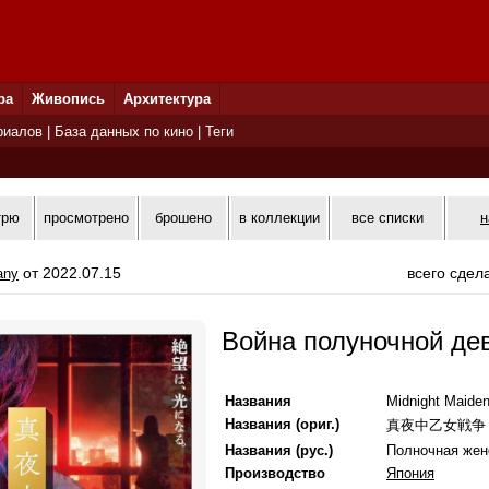
ра
Живопись
Архитектура
риалов
|
База данных по кино
|
Теги
трю
просмотрено
брошено
в коллекции
все списки
н
от 2022.07.15
всего сдел
any
Война полуночной де
Названия
Midnight Maide
Названия (ориг.)
真夜中乙女戦争
Названия (рус.)
Полночная жен
Производство
Япония