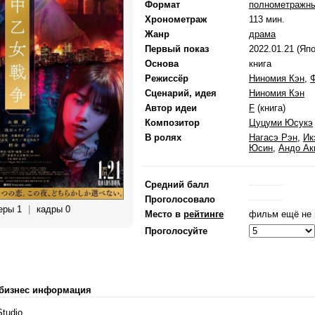
Формат
полнометражн
Хронометраж
113 мин.
Жанр
драма
Первый показ
2022.01.21 (Яп
Основа
книга
Режиссёр
Ниномия Кэн
,
Ф
Сценарий, идея
Ниномия Кэн
Автор идеи
F
(книга)
Композитор
Цуцуми Юсукэ
В ролях
Нагасэ Рэн
,
Ик
Юсин
,
Андо Ак
Средний балл
------------
Проголосовало
------------
еры 1
|
кадры 0
Место в
рейтинге
фильм ещё не 
Проголосуйте
 бизнес информация
Studio