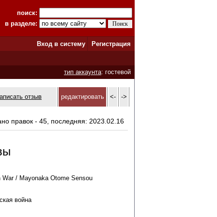
поиск:
в разделе:
Вход в систему
Регистрация
тип аккаунта
: гостевой
аписать отзыв
редактировать
<-
->
ано правок - 45, последняя: 2023.02.16
вы
n War / Mayonaka Otome Sensou
ская война