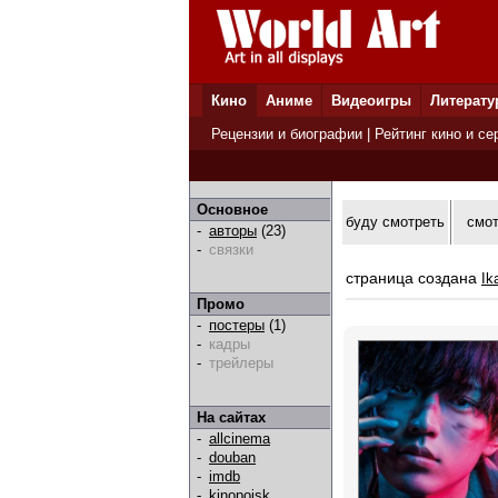
Кино
Аниме
Видеоигры
Литерату
Рецензии и биографии
|
Рейтинг кино и се
Основное
буду смотреть
смо
-
авторы
(23)
-
связки
страница создана
Ik
Промо
-
постеры
(1)
-
кадры
-
трейлеры
На сайтах
-
allcinema
-
douban
-
imdb
-
kinopoisk