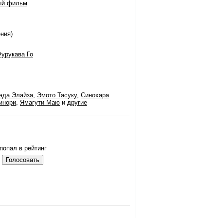
ый фильм
ония)
урукава Го
эда Элайза
,
Эмото Тасуку
,
Синохара
инори
,
Ямагути Маю
и
другие
попал в рейтинг