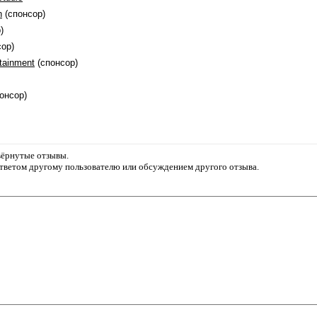
n
(спонсор)
)
ор)
tainment
(спонсор)
онсор)
звёрнутые отзывы.
ответом другому пользователю или обсуждением другого отзыва.