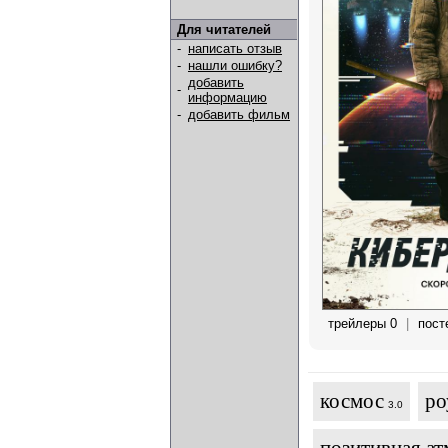
Для читателей
-
написать отзыв
-
нашли ошибку?
добавить
-
информацию
-
добавить фильм
трейлеры 0
|
пост
космос
ро
3.0