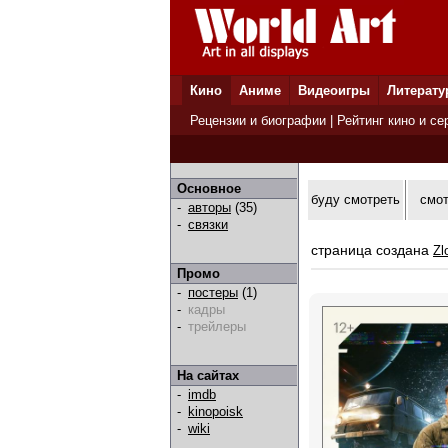
Кино
Аниме
Видеоигры
Литерату
Рецензии и биографии
|
Рейтинг кино и се
Основное
буду смотреть
смо
-
авторы
(35)
-
связки
страница создана
Zl
Промо
-
постеры
(1)
-
кадры
-
трейлеры
На сайтах
-
imdb
-
kinopoisk
-
wiki