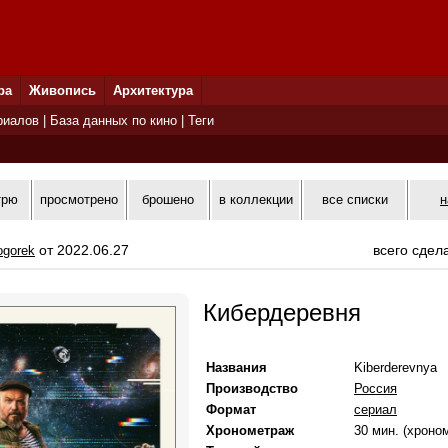
ра
Живопись
Архитектура
риалов
|
База данных по кино
|
Теги
трю
просмотрено
брошено
в коллекции
все списки
н
от 2022.06.27
всего сдел
ogorek
Кибердеревня
Названия
Kiberderevnya
Производство
Россия
Формат
сериал
Хронометраж
30 мин. (хроно