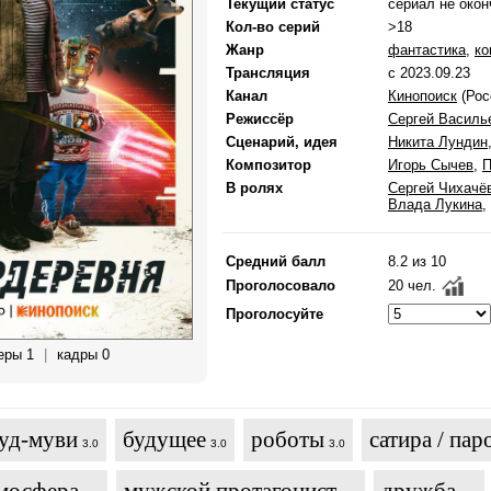
Текущий статус
сериал не окон
Кол-во серий
>18
Жанр
фантастика
,
ко
Трансляция
с 2023.09.23
Канал
Кинопоиск
(Рос
Режиссёр
Сергей Василь
Сценарий, идея
Никита Лундин
Композитор
Игорь Сычев
,
П
В ролях
Сергей Чихачё
Влада Лукина
,
Средний балл
8.2 из 10
Проголосовало
20 чел.
Проголосуйте
еры 1
|
кадры 0
уд-муви
будущее
роботы
сатира / пар
3.0
3.0
3.0