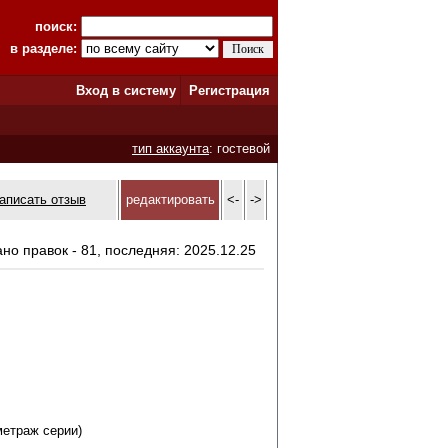
поиск:
в разделе:
Вход в систему
Регистрация
тип аккаунта
: гостевой
аписать отзыв
редактировать
<-
->
ано правок - 81, последняя: 2025.12.25
метраж серии)