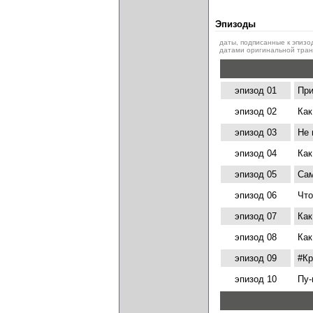
Эпизоды
даты, подписанные к эпизо
датами оригинальной транс
эпизод 01
При
эпизод 02
Как
эпизод 03
Не 
эпизод 04
Как
эпизод 05
Сам
эпизод 06
Что
эпизод 07
Как
эпизод 08
Как
эпизод 09
#Кр
эпизод 10
Пу-