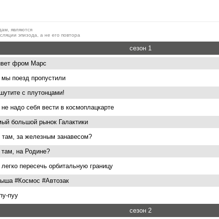
дам, являются
ляции эпизода, а не его повтора
сезон 1
вет фром Марс
 мы поезд пропустили
шутите с плутонцами!
 не надо себя вести в космоплацкарте
ый большой рынок Галактики
 там, за железным занавесом?
 там, на Родине?
 легко пересечь орбитальную границу
ыша #Космос #Автозак
пу-пуу
сезон 2