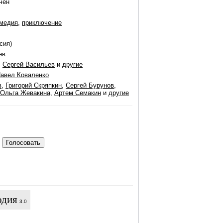
чен
медия
,
приключение
сия)
ев
,
Сергей Васильев
и
другие
авел Коваленко
в
,
Григорий Скряпкин
,
Сергей Бурунов
,
Ольга Жевакина
,
Артем Семакин
и
другие
одия
3.0