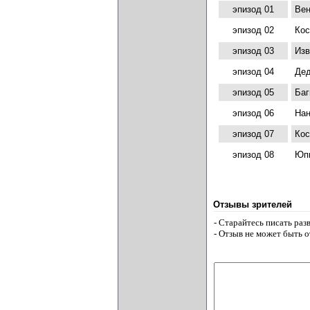
эпизод 01
Вен
эпизод 02
Кос
эпизод 03
Изв
эпизод 04
Дед
эпизод 05
Баг
эпизод 06
Нан
эпизод 07
Кос
эпизод 08
Юпи
Отзывы зрителей
- Старайтесь писать ра
- Отзыв не может быть 