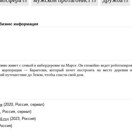
тмосфера
мужской протагонист
дружба
3.0
3.0
2.0
 бизнес информация
ливо живет с семьей в кибердеревне на Марсе. Он спокойно ведет роботизиров
 корпорации — Барагозин, который хочет построить на месте деревни н
ий путешествие до Земли, чтобы спасти свой дом.
ня
(2020, Россия, сериал)
, Россия, сериал)
й год
(2023, Россия)
Россия)