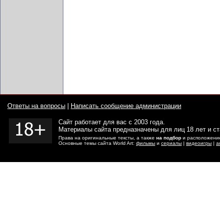
Ответы на вопросы
|
Написать сообщение администрации
Сайт работает для вас с 2003 года.
Материалы сайта предназначены для лиц 18 лет и с
Права на оригинальные тексты, а также
на подбор
и расположение
Основные темы сайта World Art:
фильмы
и
сериалы
|
видеоигры
|
а