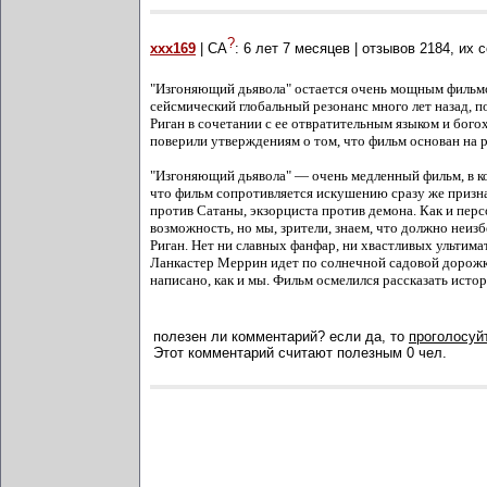
?
xxx169
| СА
:
6 лет 7 месяцев
| отзывов
2184
, их 
"Изгоняющий дьявола" остается очень мощным фильмом
сейсмический глобальный резонанс много лет назад, 
Риган в сочетании с ее отвратительным языком и бого
поверили утверждениям о том, что фильм основан на р
"Изгоняющий дьявола" — очень медленный фильм, в ко
что фильм сопротивляется искушению сразу же призна
против Сатаны, экзорциста против демона. Как и перс
возможность, но мы, зрители, знаем, что должно неи
Риган. Нет ни славных фанфар, ни хвастливых ультима
Ланкастер Меррин идет по солнечной садовой дорожке,
написано, как и мы. Фильм осмелился рассказать исто
полезен ли комментарий? если да, то
проголосуйт
Этот комментарий считают полезным 0 чел.