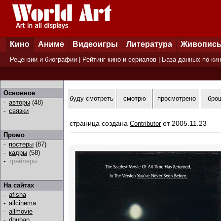
Кино
Аниме
Видеоигры
Литература
Живопис
Рецензии и биографии
|
Рейтинг кино и сериалов
|
База данных по ки
Основное
буду смотреть
смотрю
просмотрено
бро
-
авторы
(48)
-
связки
страница создана
от 2005.11.23
Contributor
Промо
-
постеры
(87)
-
кадры
(58)
-
трейлеры
На сайтах
-
afisha
-
allcinema
-
allmovie
-
douban