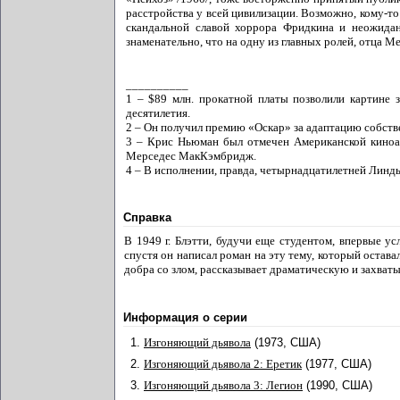
расстройства у всей цивилизации. Возможно, кому-то
скандальной славой хоррора Фридкина и неожидан
знаменательно, что на одну из главных ролей, отца М
__________
1 – $89 млн. прокатной платы позволили картине з
десятилетия.
2 – Он получил премию «Оскар» за адаптацию собстве
3 – Крис Ньюман был отмечен Американской киноак
Мерседес МакКэмбридж.
4 – В исполнении, правда, четырнадцатилетней Линды 
Справка
В 1949 г. Блэтти, будучи еще студентом, впервые у
спустя он написал роман на эту тему, который остава
добра со злом, рассказывает драматическую и захва
Информация о серии
1.
Изгоняющий дьявола
(1973, США)
2.
Изгоняющий дьявола 2: Еретик
(1977, США)
3.
Изгоняющий дьявола 3: Легион
(1990, США)