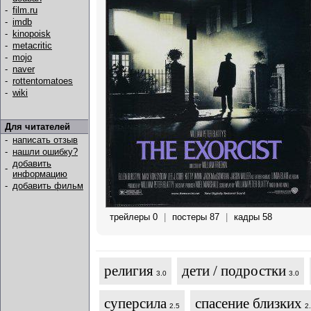
-
film.ru
-
imdb
-
kinopoisk
-
metacritic
-
mojo
-
naver
-
rottentomatoes
-
wiki
Для читателей
-
написать отзыв
-
нашли ошибку?
добавить
-
информацию
-
добавить фильм
трейлеры 0
|
постеры 87
|
кадры 58
религия
дети / подростки
3.0
3.0
суперсила
спасение близких
2.5
2