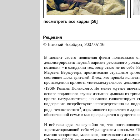
посмотреть все кадры [58]
Рецензия
© Евгений Нефёдов, 2007.07.16
В момент своего появления фильм пользовался о
демонстрировать первый вариант рекламного ролик
помощи» – в ожидании тех, кому стало не по себе. 
Марселя Веркоутера, пронзительно страшным гримо
состояние шока зрителей. И тех, кто пришёл испыта
произведении приметы «интеллектуального демонизм
/1968/ Романа Поланского. Не менее жуткое впеча
основе подлинного случая изгнания дьявола из трин
просто натуралистичен, но словно гипнотизирует с
подозрение, воздействуют непосредственно на подс
3
рода человеческого
, изрыгающего проклятия в адрес
обеспеченной семьи в миг превращается в существо 
И всё-таки едва ли случайно то, что постановщико
зарекомендовавший себя «Французским связным» /1
именно экзорцизма, массового, поголовного изгнания
«Психоз» /1960/, тоже восторженно принятый публик