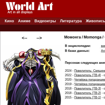
Кино
Аниме
Видеоигры
Литература
Живопис
Момонга / Momonga
<--
-->
В энциклопедии:
ви
В базах данных:
An
Персонаж следующих ани
2024 -
Повелитель: Священ
2022 -
Повелитель [ТВ-4]
- 
2020 -
Четвёрка попаданцев
2019 -
Четвёрка попаданцев
2018 -
Повелитель [ТВ-3]
- 
2018 -
Повелитель [ТВ-2]
- 
2015 -
Повелитель [ТВ-1]
- 