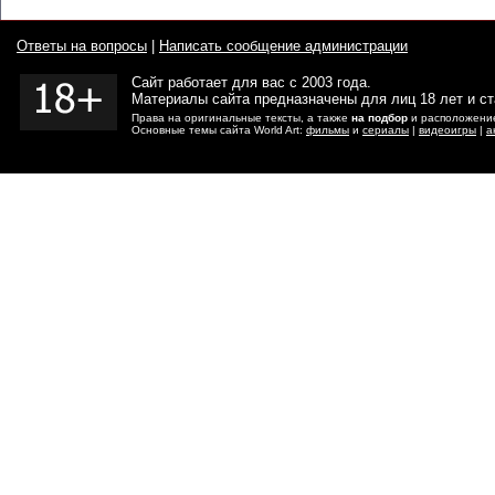
Ответы на вопросы
|
Написать сообщение администрации
Сайт работает для вас с 2003 года.
Материалы сайта предназначены для лиц 18 лет и с
Права на оригинальные тексты, а также
на подбор
и расположение
Основные темы сайта World Art:
фильмы
и
сериалы
|
видеоигры
|
а