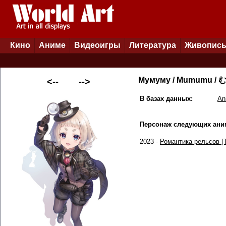
Кино
Аниме
Видеоигры
Литература
Живопис
Мумуму / Mumumu /
<--
-->
В базах данных:
An
Персонаж следующих ани
2023 -
Романтика рельсов [