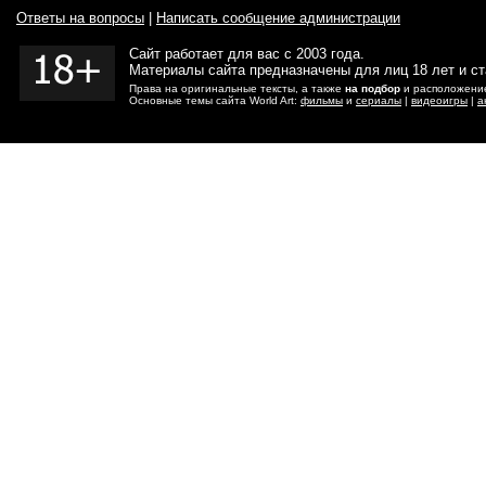
Ответы на вопросы
|
Написать сообщение администрации
Сайт работает для вас с 2003 года.
Материалы сайта предназначены для лиц 18 лет и с
Права на оригинальные тексты, а также
на подбор
и расположение
Основные темы сайта World Art:
фильмы
и
сериалы
|
видеоигры
|
а