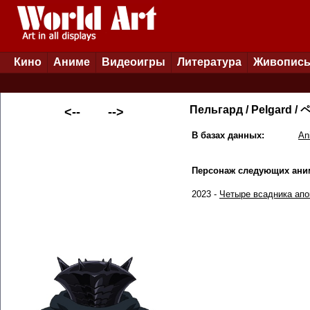
Кино
Аниме
Видеоигры
Литература
Живопис
Пельгард / Pelgard
<--
-->
В базах данных:
An
Персонаж следующих ани
2023 -
Четыре всадника апо