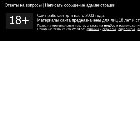
Ответы на вопросы
|
Написать сообщение администрации
Сайт работает для вас с 2003 года.
Материалы сайта предназначены для лиц 18 лет и с
Права на оригинальные тексты, а также
на подбор
и расположение
Основные темы сайта World Art:
фильмы
и
сериалы
|
видеоигры
|
а