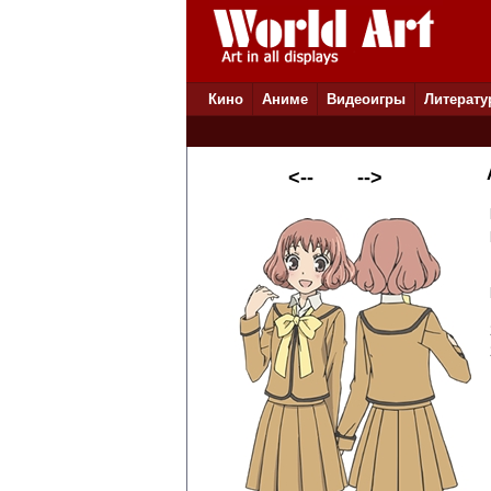
Кино
Аниме
Видеоигры
Литерату
<--
-->