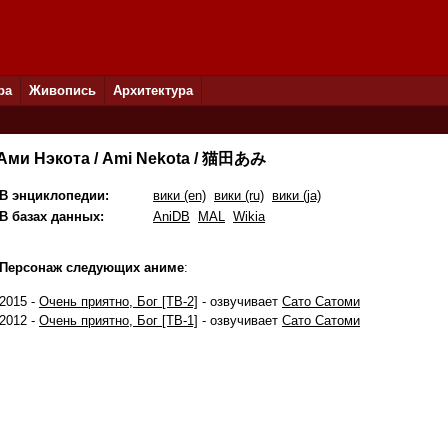
ра
Живопись
Архитектура
Ами Нэкота / Ami Nekota / 猫田あみ
В энциклопедии:
вики (en)
вики (ru)
вики (ja)
В базах данных:
AniDB
MAL
Wikia
Персонаж следующих аниме
:
2015 -
Очень приятно, Бог [ТВ-2]
- озвучивает
Сато Сатоми
2012 -
Очень приятно, Бог [ТВ-1]
- озвучивает
Сато Сатоми