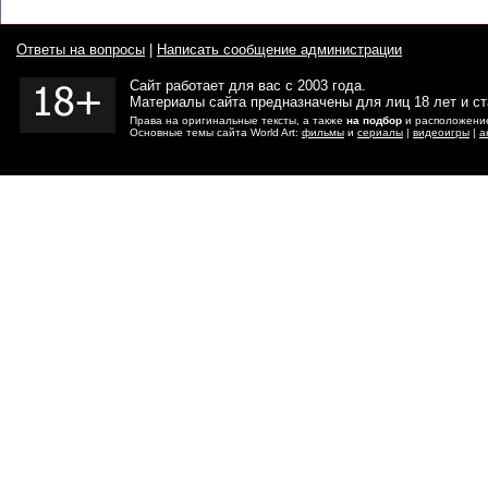
Ответы на вопросы
|
Написать сообщение администрации
Сайт работает для вас с 2003 года.
Материалы сайта предназначены для лиц 18 лет и с
Права на оригинальные тексты, а также
на подбор
и расположение
Основные темы сайта World Art:
фильмы
и
сериалы
|
видеоигры
|
а