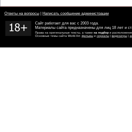
Ответы на вопросы
|
Написать сообщение администрации
Сайт работает для вас с 2003 года.
Материалы сайта предназначены для лиц 18 лет и с
Права на оригинальные тексты, а также
на подбор
и расположение
Основные темы сайта World Art:
фильмы
и
сериалы
|
видеоигры
|
а