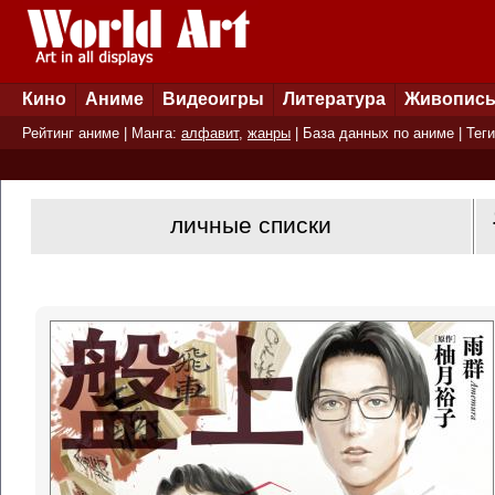
Кино
Аниме
Видеоигры
Литература
Живопис
Рейтинг аниме
| Манга:
алфавит
,
жанры
|
База данных по аниме
|
Теги
личные списки