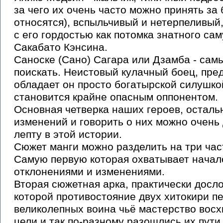
за чего их очень часто можно принять за б
относятся), вспыльчивый и нетерпеливый,
с его гордостью как потомка знатного са
Сакабато Кэнсина.
Саноске (Сано) Сагара или Дзамба - сам
поискать. Неистовый кулачный боец, пр
обладает он просто богатырской силушко
становится крайне опасным оппонентом.
Основная четверка наших героев, осталь
изменений и говорить о них можно очень
лепту в этой истории.
Сюжет манги можно разделить на три час
Самую первую которая охватывает начал
отклонениями и изменениями.
Вторая сюжетная арка, практически дослов
которой противостояние двух хитокири 
великолепных воина чьё мастерство восх
цели и так по-разному разошлись их пути