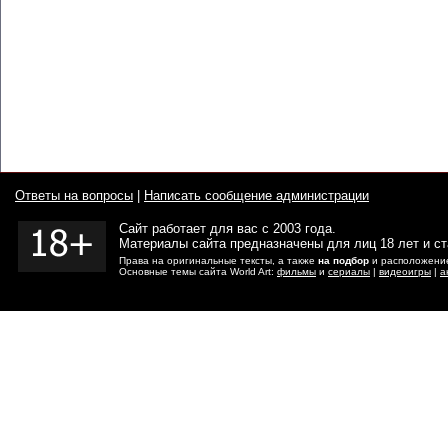
Ответы на вопросы
|
Написать сообщение администрации
Сайт работает для вас с 2003 года.
Материалы сайта предназначены для лиц 18 лет и с
Права на оригинальные тексты, а также
на подбор
и расположение
Основные темы сайта World Art:
фильмы
и
сериалы
|
видеоигры
|
а