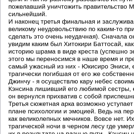
пожелавший уничтожить правительство М
сильнейший.
И наконец третья финальная и заслужив
великому неудовольствию по каким-то при
сделать это очень неудачная). Сначала о
увидим каким был Хитокири Баттосай, ка
историю шрама в виде креста (успешно эк
этого мы переносимся в наше время и пре
самый ужасный из них - Юкисиро Эниси, 
трагически погибшая от его же собственн
Джинчу - я осуществлю кару небес своим
Кэнсина лишивший его любимой сестры, е
он вернулся прихватив с собой приспешн
Третья сюжетная арка возможно уступает 
плане психологии и эмоцией. Ведь на пе
как великолепных мечников. Вовсе нет. 
трагической ночи в черном лесу где уме
их в результате на разные пути - Кэнсин 