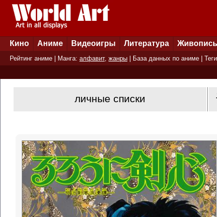
Кино
Аниме
Видеоигры
Литература
Живопис
Рейтинг аниме
| Манга:
алфавит
,
жанры
|
База данных по аниме
|
Теги
личные списки