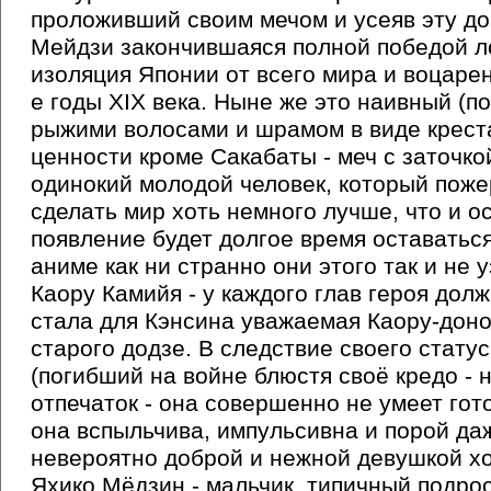
проложивший своим мечом и усеяв эту до
Мейдзи закончившаяся полной победой ло
изоляция Японии от всего мира и воцарен
е годы XIX века. Ныне же это наивный (п
рыжими волосами и шрамом в виде крест
ценности кроме Сакабаты - меч с заточко
одинокий молодой человек, который поже
сделать мир хоть немного лучше, что и 
появление будет долгое время оставаться 
аниме как ни странно они этого так и не у
Каору Камийя - у каждого глав героя дол
стала для Кэнсина уважаемая Каору-доно
старого додзе. В следствие своего статус
(погибший на войне блюстя своё кредо - 
отпечаток - она совершенно не умеет гот
она вспыльчива, импульсивна и порой даж
невероятно доброй и нежной девушкой хо
Яхико Мёдзин - мальчик, типичный подро