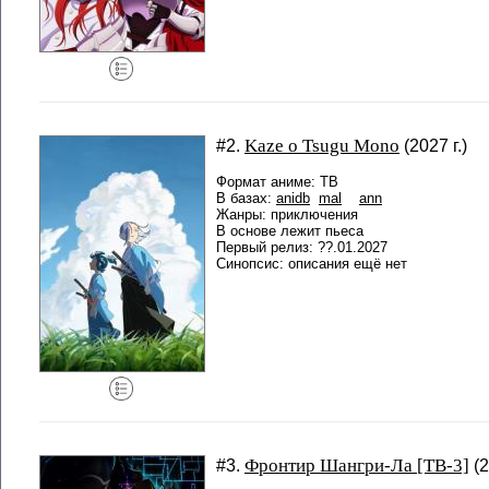
Kaze o Tsugu Mono
#2.
(2027 г.)
Формат аниме: ТВ
В базах:
anidb
mal
ann
Жанры: приключения
В основе лежит пьеса
Первый релиз: ??.01.2027
Синопсис: описания ещё нет
Фронтир Шангри-Ла [ТВ-3]
#3.
(2