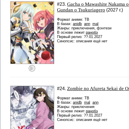
Gacha o Mawashite Nakama o 
#23.
Gundan o Tsukuriagero
(2027 г.)
Формат аниме: ТВ
В базах:
anidb
ann
mal
Жанры: приключения, фэнтези
В основе лежит
ранобэ
Первый релиз: ??.01.2027
Синопсис: описания ещё нет
Zombie no Afureta Sekai de O
#24.
Формат аниме: ТВ
В базах:
anidb
mal
ann
Жанры: приключения
В основе лежит
ранобэ
Первый релиз: ??.01.2027
Синопсис: описания ещё нет