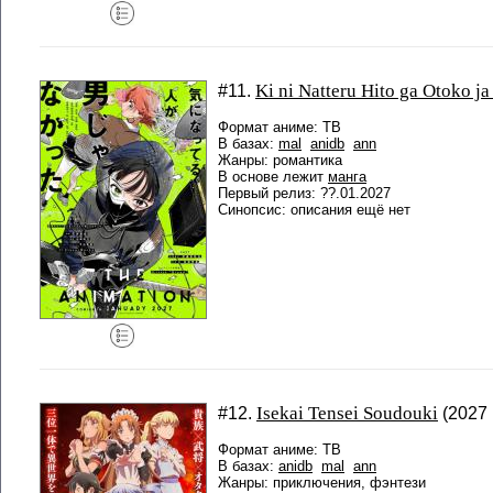
Ki ni Natteru Hito ga Otoko ja
#11.
Формат аниме: ТВ
В базах:
mal
anidb
ann
Жанры: романтика
В основе лежит
манга
Первый релиз: ??.01.2027
Синопсис: описания ещё нет
Isekai Tensei Soudouki
#12.
(2027 г
Формат аниме: ТВ
В базах:
anidb
mal
ann
Жанры: приключения, фэнтези