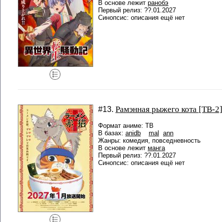
В основе лежит
ранобэ
Первый релиз: ??.01.2027
Синопсис: описания ещё нет
Рамэнная рыжего кота [ТВ-2
#13.
Формат аниме: ТВ
В базах:
anidb
mal
ann
Жанры: комедия, повседневность
В основе лежит
манга
Первый релиз: ??.01.2027
Синопсис: описания ещё нет