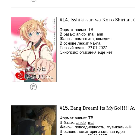
Isshiki-san wa Koi o Shiritai.
#14.
Формат аниме: ТВ
В базах:
anidb
mal
ann
Жанры: романтика, комедия
В основе лежит
манга
Первый релиз: ??.01.2027
Синопсис: описания ещё нет
Bang Dream! Its MyGo!!!!! A
#15.
Формат аниме: ТВ
В базах:
anidb
mal
Жанры: повседневность, музыкальный
В основе лежит оригинальная идея