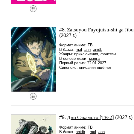
Zatsuyou Fuyojutsu-shi ga Jib
#8.
(2027 г.)
Формат аниме: ТВ
В базах:
mal
ann
anidb
Жанры: приключения, фэнтези
В основе лежит
манга
Первый релиз: ??.01.2027
Синопсис: описания ещё нет
Дни Сакамото [ТВ-2]
#9.
(2027 г.)
Формат аниме: ТВ
В базах:
anidb
mal
ann