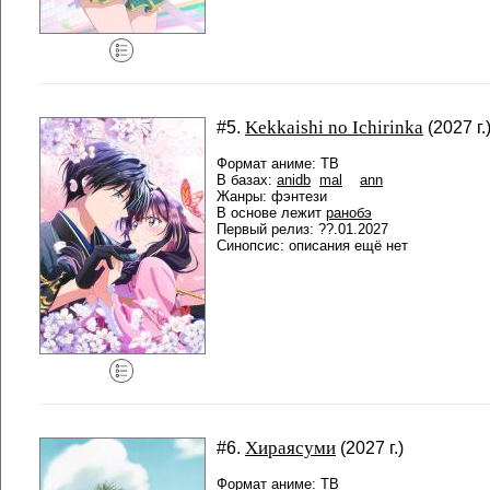
Kekkaishi no Ichirinka
#5.
(2027 г.
Формат аниме: ТВ
В базах:
anidb
mal
ann
Жанры: фэнтези
В основе лежит
ранобэ
Первый релиз: ??.01.2027
Синопсис: описания ещё нет
Хираясуми
#6.
(2027 г.)
Формат аниме: ТВ