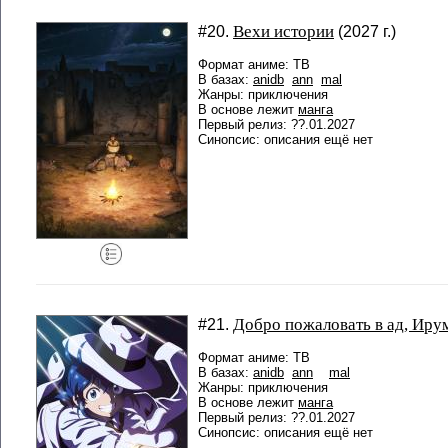
Вехи истории
#20.
(2027 г.)
Формат аниме: ТВ
В базах:
anidb
ann
mal
Жанры: приключения
В основе лежит
манга
Первый релиз: ??.01.2027
Синопсис: описания ещё нет
Добро пожаловать в ад, Иру
#21.
Формат аниме: ТВ
В базах:
anidb
ann
mal
Жанры: приключения
В основе лежит
манга
Первый релиз: ??.01.2027
Синопсис: описания ещё нет