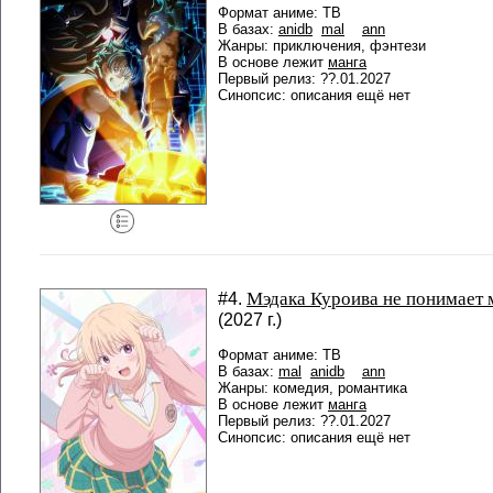
Формат аниме: ТВ
В базах:
anidb
mal
ann
Жанры: приключения, фэнтези
В основе лежит
манга
Первый релиз: ??.01.2027
Синопсис: описания ещё нет
Мэдака Куроива не понимает 
#4.
(2027 г.)
Формат аниме: ТВ
В базах:
mal
anidb
ann
Жанры: комедия, романтика
В основе лежит
манга
Первый релиз: ??.01.2027
Синопсис: описания ещё нет