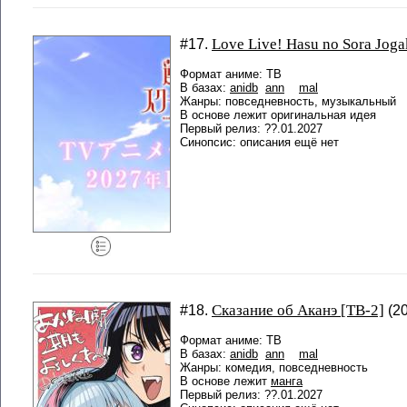
Love Live! Hasu no Sora Joga
#17.
Формат аниме: ТВ
В базах:
anidb
ann
mal
Жанры: повседневность, музыкальный
В основе лежит оригинальная идея
Первый релиз: ??.01.2027
Синопсис: описания ещё нет
Сказание об Аканэ [ТВ-2]
#18.
(20
Формат аниме: ТВ
В базах:
anidb
ann
mal
Жанры: комедия, повседневность
В основе лежит
манга
Первый релиз: ??.01.2027