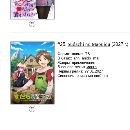
Sudachi no Maoujou
#25.
(2027 г.)
Формат аниме: ТВ
В базах:
ann
anidb
mal
Жанры: приключения
В основе лежит
манга
Первый релиз: ??.01.2027
Синопсис: описания ещё нет