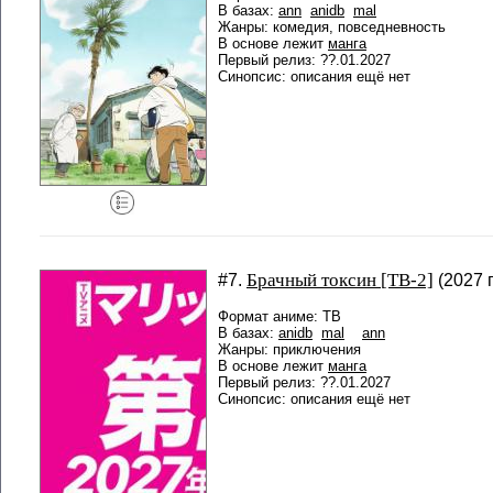
В базах:
ann
anidb
mal
Жанры: комедия, повседневность
В основе лежит
манга
Первый релиз: ??.01.2027
Синопсис: описания ещё нет
Брачный токсин [ТВ-2]
#7.
(2027 г
Формат аниме: ТВ
В базах:
anidb
mal
ann
Жанры: приключения
В основе лежит
манга
Первый релиз: ??.01.2027
Синопсис: описания ещё нет