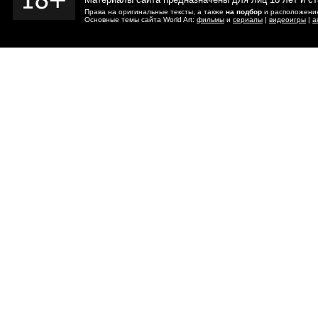
Права на оригинальные тексты, а также
на подбор
и расположение
Основные темы сайта World Art:
фильмы
и
сериалы
|
видеоигры
|
а