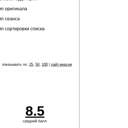
ип оригинала
ип сеанса
ип сортировки списка
показывать по:
25
,
50
,
100
|
лайт-версия
8.5
средний балл