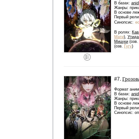
В базах:
anid
Жанры: прик
В основе ле
Первый релиз
Синопсис:
е
В ролях:
Кав
Мати
),
Утида
Мицуки
(озв
(озв.
Гугу
)
Грозов
#7.
Формат аниме
В базах:
anid
Жанры: прик
В основе ле
Первый релиз
Синопсис: о