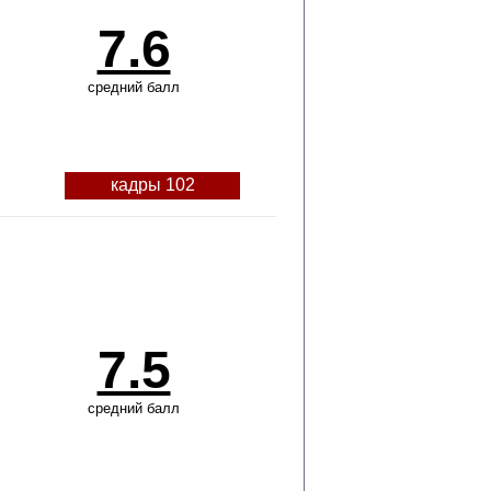
7.6
средний балл
кадры 102
7.5
средний балл