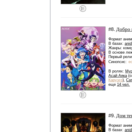
Добро 
#8.
Формат аниме
В базах:
anid
Жанры: коме
В основе ле
Первый релиз
Синопсис:
е
В ролях:
Му
Асай Аяка
(о
Каруэго
),
Са
еще
14 чел.
Дом те
#9.
Формат аниме
В базах:
anid