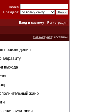
поиск:
в разделе:
Вход в систему
Регистрация
тип аккаунта
: гостевой
ип произведения
о алфавиту
од выхода
езон
анр
ополнительный жанр
еги
елевая аудитория