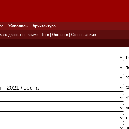
ра
Живопись
Архитектура
База данных по аниме
|
Теги
|
Онгоинги
|
Сезоны аниме
т
п
г
с
ж
д
т
ц