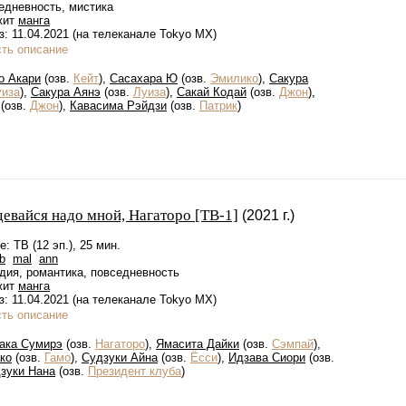
едневность, мистика
жит
манга
: 11.04.2021 (на телеканале Tokyo MX)
сть описание
о Акари
(озв.
Кейт
),
Сасахара Ю
(озв.
Эмилико
),
Сакура
уиза
),
Сакура Аянэ
(озв.
Луиза
),
Сакай Кодай
(озв.
Джон
),
(озв.
Джон
),
Кавасима Рэйдзи
(озв.
Патрик
)
девайся надо мной, Нагаторо [ТВ-1]
(2021 г.)
: ТВ (12 эп.), 25 мин.
b
mal
ann
дия, романтика, повседневность
жит
манга
: 11.04.2021 (на телеканале Tokyo MX)
сть описание
ака Сумирэ
(озв.
Нагаторо
),
Ямасита Дайки
(озв.
Сэмпай
),
ко
(озв.
Гамо
),
Судзуки Айна
(озв.
Ёсси
),
Идзава Сиори
(озв.
зуки Нана
(озв.
Президент клуба
)