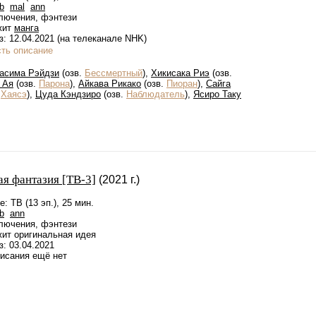
b
mal
ann
лючения, фэнтези
жит
манга
: 12.04.2021 (на телеканале NHK)
сть описание
асима Рэйдзи
(озв.
Бессмертный
),
Хикисака Риэ
(озв.
 Ая
(озв.
Парона
),
Айкава Рикако
(озв.
Пиоран
),
Сайга
.
Хаясэ
),
Цуда Кэндзиро
(озв.
Наблюдатель
),
Ясиро Таку
ая фантазия [ТВ-3]
(2021 г.)
: ТВ (13 эп.), 25 мин.
b
ann
лючения, фэнтези
жит оригинальная идея
: 03.04.2021
писания ещё нет