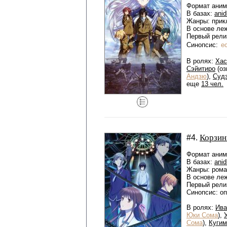
Формат аниме
В базах:
anid
Жанры: прик
В основе ле
Первый релиз
Синопсис:
е
В ролях:
Хас
Сэйитиро
(оз
Андзю
),
Суд
еще
13 чел.
Корзин
#4.
Формат аниме
В базах:
anid
Жанры: рома
В основе ле
Первый релиз
Синопсис: о
В ролях:
Ива
Юки Сома
),
Сома
),
Кугим