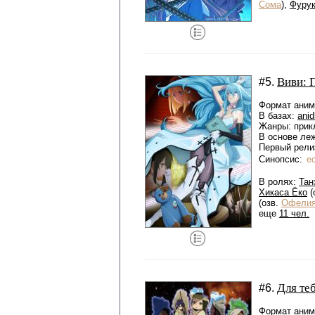
Сома
),
Фурук
Виви: 
#5.
Формат аниме
В базах:
anid
Жанры: прик
В основе ле
Первый релиз
Синопсис:
е
В ролях:
Тан
Хикаса Ёко
(
(озв.
Офели
еще
11 чел.
Для те
#6.
Формат аниме