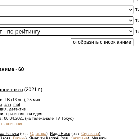
т
т
т
ниме - 60
ное такси
(2021 г.)
: ТВ (13 эп.), 25 мин.
b
ann
mal
дия, детектив
жит оригинальная идея
: 06.04.2021 (на телеканале TV Tokyo)
сть описание
аэ Нацуки
(озв.
Одокава
),
Иида Рихо
(озв.
Сиракава
),
й
(озв.
Горики
),
Ямагути Каппэй
(озв.
Какихана
),
Мимори