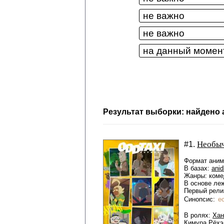
Результат выборки: найдено а
Необыч
#1.
Формат аниме
В базах:
anid
Жанры: коме
В основе ле
Первый релиз
Синопсис:
е
В ролях:
Хан
Кимура Рёхэ