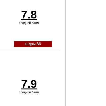
7.8
средний балл
кадры 86
7.9
средний балл