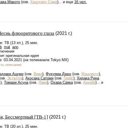
ава Макото
(озв.
Хацухару Сома
)... и еще
16 чел.
Песнь флюоритового глаза
(2021 г.)
: ТВ (13 эп.), 25 мин.
b
mal
ann
лючения
жит оригинальная идея
: 03.04.2021 (на телеканале Tokyo MX)
сть описание
эдзаки Ацуми
(озв.
Виви
),
Фукуяма Дзюн
(озв.
Мацумото
),
озв.
Эстелла
),
Акэсака Сатоми
(озв.
Грейс
),
Хидака Рина
я
),
Томари Асуна
(озв.
Нави
),
Охара Саяка
(озв.
Аркайв
)... и
бя, Бессмертный [ТВ-1]
(2021 г.)
: ТВ (20 эп.), 25 мин.