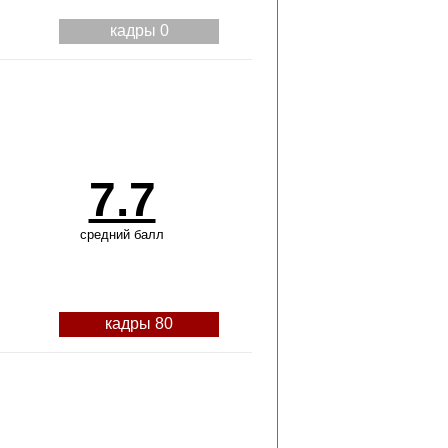
кадры 0
7.7
средний балл
кадры 80