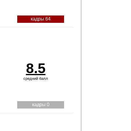
кадры 64
8.5
средний балл
кадры 0