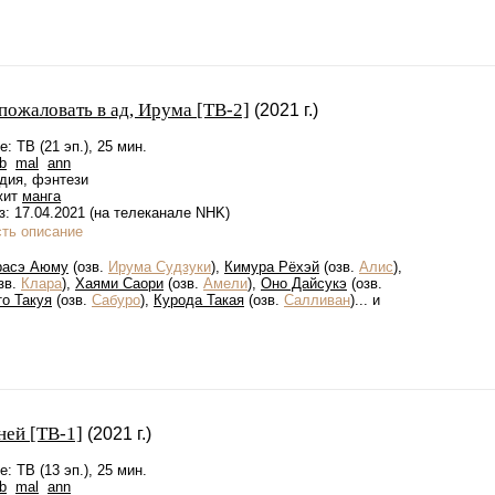
пожаловать в ад, Ирума [ТВ-2]
(2021 г.)
: ТВ (21 эп.), 25 мин.
b
mal
ann
дия, фэнтези
жит
манга
: 17.04.2021 (на телеканале NHK)
сть описание
расэ Аюму
(озв.
Ирума Судзуки
),
Кимура Рёхэй
(озв.
Алис
),
зв.
Клара
),
Хаями Саори
(озв.
Амели
),
Оно Дайсукэ
(озв.
то Такуя
(озв.
Сабуро
),
Курода Такая
(озв.
Салливан
)... и
ней [ТВ-1]
(2021 г.)
: ТВ (13 эп.), 25 мин.
b
mal
ann