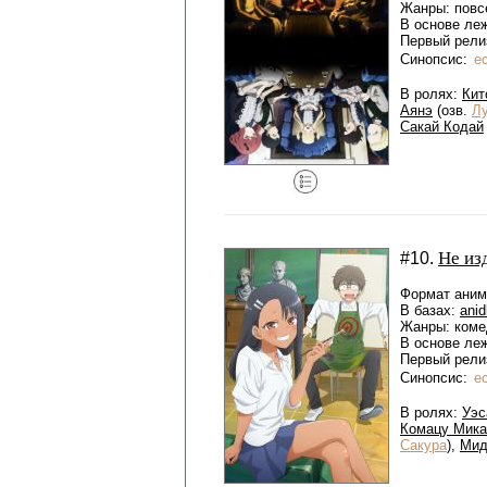
Жанры: повс
В основе ле
Первый релиз
Синопсис:
е
В ролях:
Кит
Аянэ
(озв.
Л
Сакай Кодай
Не из
#10.
Формат аниме
В базах:
anid
Жанры: коме
В основе ле
Первый релиз
Синопсис:
е
В ролях:
Уэс
Комацу Мика
Сакура
),
Мид