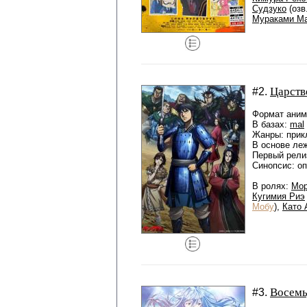
Судзуко
(озв
Мураками М
Царств
#2.
Формат аниме
В базах:
mal
Жанры: прик
В основе ле
Первый релиз
Синопсис: о
В ролях:
Мор
Кугимия Риэ
Мобу
),
Като 
Восемь
#3.