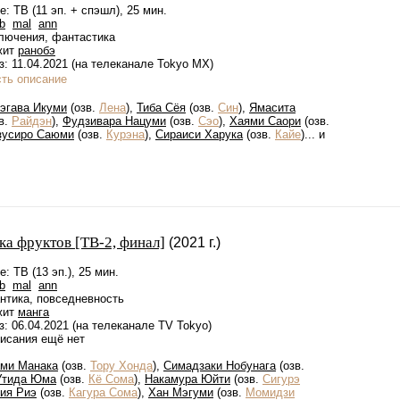
: ТВ (11 эп. + спэшл), 25 мин.
b
mal
ann
лючения, фантастика
жит
ранобэ
: 11.04.2021 (на телеканале Tokyo MX)
сть описание
эгава Икуми
(озв.
Лена
),
Тиба Сёя
(озв.
Син
),
Ямасита
в.
Райдэн
),
Фудзивара Нацуми
(озв.
Сэо
),
Хаями Саори
(озв.
зусиро Саюми
(озв.
Курэна
),
Сираиси Харука
(озв.
Кайе
)... и
ка фруктов [ТВ-2, финал]
(2021 г.)
: ТВ (13 эп.), 25 мин.
b
mal
ann
нтика, повседневность
жит
манга
: 06.04.2021 (на телеканале TV Tokyo)
писания ещё нет
ми Манака
(озв.
Тору Хонда
),
Симадзаки Нобунага
(озв.
Утида Юма
(озв.
Кё Сома
),
Накамура Юйти
(озв.
Сигурэ
ия Риэ
(озв.
Кагура Сома
),
Хан Мэгуми
(озв.
Момидзи