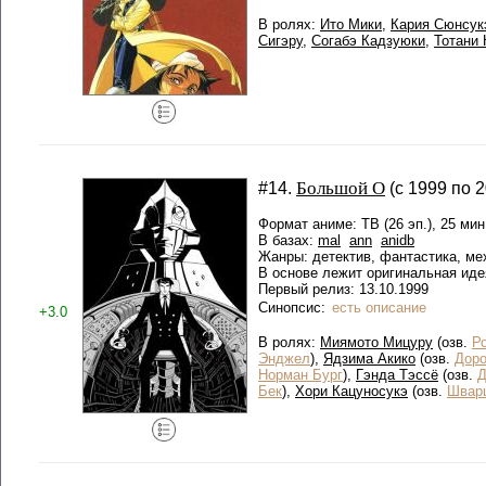
В ролях:
Ито Мики
,
Кария Сюнсук
Сигэру
,
Согабэ Кадзуюки
,
Тотани 
Большой О
#14.
(с 1999 по 2
Формат аниме: ТВ (26 эп.), 25 мин
В базах:
mal
ann
anidb
Жанры: детектив, фантастика, ме
В основе лежит оригинальная иде
Первый релиз: 13.10.1999
Синопсис:
есть описание
+3.0
В ролях:
Миямото Мицуру
(озв.
Р
Энджел
),
Ядзима Акико
(озв.
Доро
Норман Бург
),
Гэнда Тэссё
(озв.
Д
Бек
),
Хори Кацуносукэ
(озв.
Швар