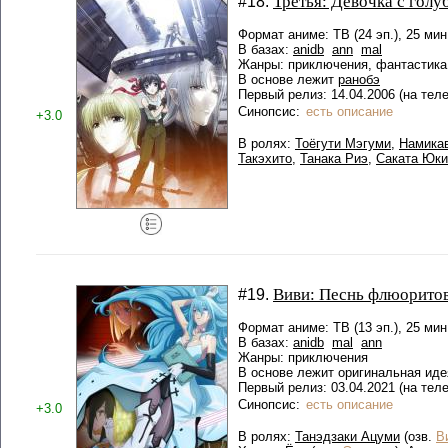
Третья: Девочка с голу
#18.
Формат аниме: ТВ (24 эп.), 25 мин
В базах:
anidb
ann
mal
Жанры: приключения, фантастика
В основе лежит
ранобэ
Первый релиз: 14.04.2006 (на т
Синопсис:
есть описание
+3.0
В ролях:
Тоёгути Мэгуми
,
Намика
Такэхито
,
Танака Риэ
,
Саката Юки
Виви: Песнь флюоритов
#19.
Формат аниме: ТВ (13 эп.), 25 мин
В базах:
anidb
mal
ann
Жанры: приключения
В основе лежит оригинальная иде
Первый релиз: 03.04.2021 (на тел
Синопсис:
есть описание
+3.0
В ролях:
Танэдзаки Ацуми
(озв.
В