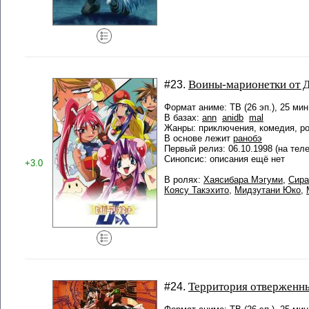
Воины-марионетки от 
#23.
Формат аниме: ТВ (26 эп.), 25 мин
В базах:
ann
anidb
mal
Жанры: приключения, комедия, р
В основе лежит
ранобэ
Первый релиз: 06.10.1998 (на тел
Синопсис: описания ещё нет
+3.0
В ролях:
Хаясибара Мэгуми
,
Сира
Коясу Такэхито
,
Мидзутани Юко
,
Территория отверженн
#24.