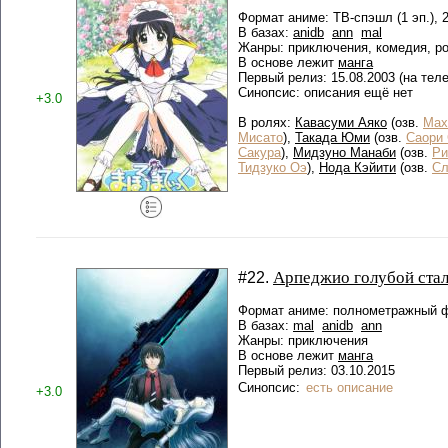
Формат аниме: ТВ-спэшл (1 эп.), 
В базах:
anidb
ann
mal
Жанры: приключения, комедия, ро
В основе лежит
манга
Первый релиз: 15.08.2003 (на теле
Синопсис: описания ещё нет
+3.0
В ролях:
Кавасуми Аяко
(озв.
Мах
Мисато
),
Такада Юми
(озв.
Саори 
Сакура
),
Мидзуно Манаби
(озв.
Ри
Тидзуко Оэ
),
Нода Кэйити
(озв.
С
Арпеджио голубой стал
#22.
Формат аниме: полнометражный ф
В базах:
mal
anidb
ann
Жанры: приключения
В основе лежит
манга
Первый релиз: 03.10.2015
Синопсис:
есть описание
+3.0