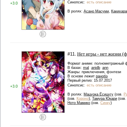
Синопсис:
есть описание
+3.0
В ролях:
Асано Масуми
,
Какихара
Нет игры - нет жизни (
#11.
Формат аниме: полнометражный ф
В базах:
mal
anidb
ann
Жанры: приключения, фэнтези
В основе лежит
ранобэ
Первый релиз: 15.07.2017
Синопсис:
есть описание
+3.0
В ролях:
Мацуока Ёсицугу
(озв.
Р
(озв.
Коронэ
),
Тамура Юкари
(озв
Ното Мамико
(озв.
Синку
)