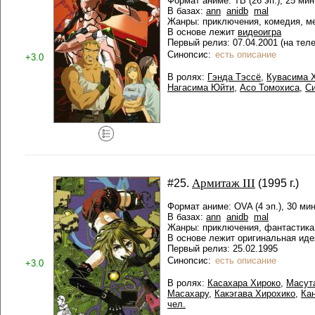
Формат аниме: ТВ (26 эп.), 25 мин
В базах:
ann
anidb
mal
Жанры: приключения, комедия, м
В основе лежит
видеоигра
Первый релиз: 07.04.2001 (на тел
Синопсис:
есть описание
+3.0
В ролях:
Гэнда Тэссё
,
Кувасима 
Нагасима Юйти
,
Асо Томохиса
,
Си
Армитаж III
#25.
(1995 г.)
Формат аниме: OVA (4 эп.), 30 мин
В базах:
ann
anidb
mal
Жанры: приключения, фантастика
В основе лежит оригинальная иде
Первый релиз: 25.02.1995
Синопсис:
есть описание
+3.0
В ролях:
Касахара Хироко
,
Масут
Масахару
,
Какэгава Хирохико
,
Ка
чел.