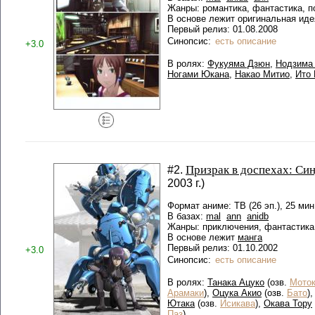
Жанры: романтика, фантастика, п
В основе лежит оригинальная иде
Первый релиз: 01.08.2008
Синопсис:
есть описание
+3.0
В ролях:
Фукуяма Дзюн
,
Нодзима
Ногами Юкана
,
Накао Митио
,
Ито
Призрак в доспехах: Си
#2.
2003 г.)
Формат аниме: ТВ (26 эп.), 25 мин
В базах:
mal
ann
anidb
Жанры: приключения, фантастика
В основе лежит
манга
Первый релиз: 01.10.2002
+3.0
Синопсис:
есть описание
В ролях:
Танака Ацуко
(озв.
Моток
Арамаки
),
Оцука Акио
(озв.
Бато
)
Ютака
(озв.
Исикава
),
Окава Тору
Паз
)