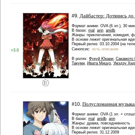
Дайбастер: Дотянись до 
#9.
Формат аниме: OVA (6 эп.), 30 мин
В базах:
mal
ann
anidb
Жанры: приключения, комедия, ф
В основе лежит оригинальная иде
Первый релиз: 03.10.2004 (на тел
Синопсис:
есть описание
+3.0
В ролях:
Фукуй Юкари
,
Сакамото
Такуми
,
Ивата Мицуо
,
Умэдзу Хи
Полусломанная музыка
#10.
Формат аниме: OVA (1 эп. + спэшл
В базах:
mal
anidb
ann
Жанры: драма, повседневность
В основе лежит оригинальная иде
Первый релиз: 31.12.2009