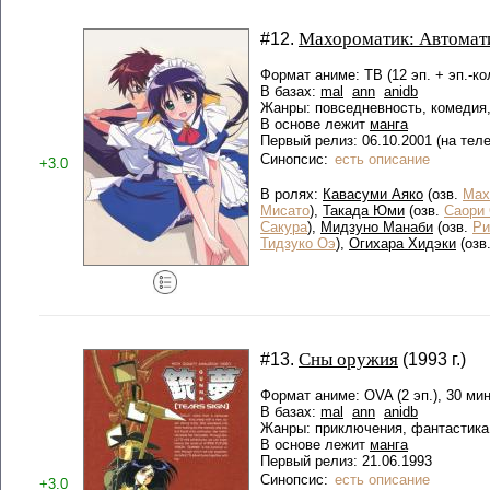
Махороматик: Автомат
#12.
Формат аниме: ТВ (12 эп. + эп.-ко
В базах:
mal
ann
anidb
Жанры: повседневность, комедия,
В основе лежит
манга
Первый релиз: 06.10.2001 (на теле
Синопсис:
есть описание
+3.0
В ролях:
Кавасуми Аяко
(озв.
Мах
Мисато
),
Такада Юми
(озв.
Саори 
Сакура
),
Мидзуно Манаби
(озв.
Ри
Тидзуко Оэ
),
Огихара Хидэки
(озв
Сны оружия
#13.
(1993 г.)
Формат аниме: OVA (2 эп.), 30 мин
В базах:
mal
ann
anidb
Жанры: приключения, фантастика
В основе лежит
манга
Первый релиз: 21.06.1993
Синопсис:
есть описание
+3.0