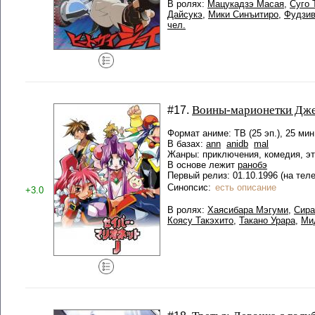
В ролях:
Мацукадзэ Масая
,
Суго 
Дайсукэ
,
Мики Синъитиро
,
Фудзив
чел.
Воины-марионетки Дж
#17.
Формат аниме: ТВ (25 эп.), 25 мин
В базах:
ann
anidb
mal
Жанры: приключения, комедия, эт
В основе лежит
ранобэ
Первый релиз: 01.10.1996 (на тел
Синопсис:
есть описание
+3.0
В ролях:
Хаясибара Мэгуми
,
Сира
Коясу Такэхито
,
Такано Урара
,
Ми