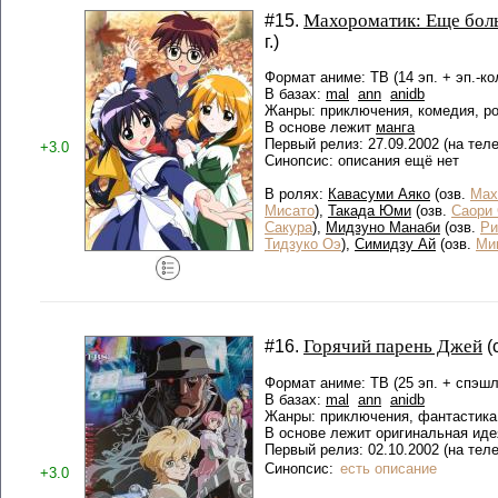
Махороматик: Еще бол
#15.
г.)
Формат аниме: ТВ (14 эп. + эп.-ко
В базах:
mal
ann
anidb
Жанры: приключения, комедия, ро
В основе лежит
манга
Первый релиз: 27.09.2002 (на теле
+3.0
Синопсис: описания ещё нет
В ролях:
Кавасуми Аяко
(озв.
Мах
Мисато
),
Такада Юми
(озв.
Саори 
Сакура
),
Мидзуно Манаби
(озв.
Ри
Тидзуко Оэ
),
Симидзу Ай
(озв.
Ми
Горячий парень Джей
#16.
(
Формат аниме: ТВ (25 эп. + спэшл
В базах:
mal
ann
anidb
Жанры: приключения, фантастика
В основе лежит оригинальная иде
Первый релиз: 02.10.2002 (на тел
Синопсис:
есть описание
+3.0