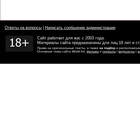
Ответы на вопросы
|
Написать сообщение администрации
Сайт работает для вас с 2003 года.
Материалы сайта предназначены для лиц 18 лет и с
Права на оригинальные тексты, а также
на подбор
и расположение
Основные темы сайта World Art:
фильмы
и
сериалы
|
видеоигры
|
а