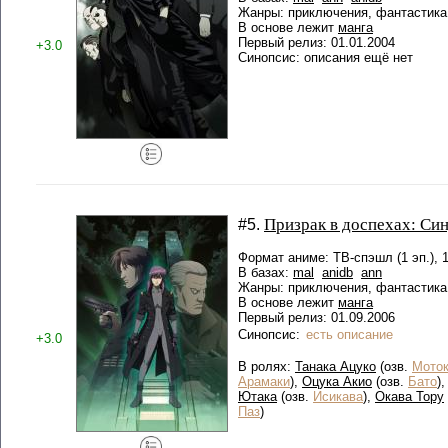
Жанры: приключения, фантастика
В основе лежит
манга
Первый релиз: 01.01.2004
+3.0
Синопсис: описания ещё нет
Призрак в доспехах: Си
#5.
Формат аниме: ТВ-спэшл (1 эп.), 
В базах:
mal
anidb
ann
Жанры: приключения, фантастика
В основе лежит
манга
Первый релиз: 01.09.2006
Синопсис:
есть описание
+3.0
В ролях:
Танака Ацуко
(озв.
Моток
Арамаки
),
Оцука Акио
(озв.
Бато
)
Ютака
(озв.
Исикава
),
Окава Тору
Паз
)