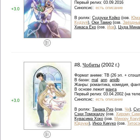
Первый релиз: 03.09.2016
Синопсис:
есть описание
+3.0
В ролях:
Судзуки Кэйко
(озв.
Юмэ
Кудзуя
),
Оки Тамио
(озв.
Звёздны
Хикаса Ёко
(озв.
Иов
),
Цуда Мина
Чобиты
#8.
(2002 г.)
Формат аниме: ТВ (26 эп. + спэшл
В базах:
mal
ann
anidb
Жанры: романтика, комедия, фант
В основе лежит
манга
Первый релиз: 03.04.2002 (на тел
Синопсис:
есть описание
+3.0
В ролях:
Танака Риэ
(озв.
Чи
),
Суг
Сэки Томокадзу
(озв.
Хирому Сим
Кувасима Хоко
(озв.
Минору Коку
Юдзуки
),
Иноэ Кикуко
(озв.
Титосэ