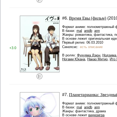
Время Евы (фильм)
#6.
(2010
Формат аниме: полнометражный ф
В базах:
mal
anidb
ann
Жанры: романтика, фантастика, п
В основе лежит оригинальная иде
Первый релиз: 06.03.2010
Синопсис:
есть описание
+3.0
В ролях:
Фукуяма Дзюн
,
Нодзима
Ногами Юкана
,
Накао Митио
,
Ито
Планетарианка: Звездны
#7.
Формат аниме: полнометражный ф
В базах:
mal
anidb
ann
Жанры: фантастика, драма
В основе лежит
видеоигра