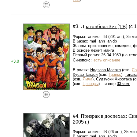
Драгонболл Зет [ТВ]
#3.
(с 
Формат аниме: ТВ (291 эп.), 25 ми
В базах:
mal
ann
anidb
Жанры: приключения, комедия, ф
В основе лежит
манга
Первый релиз: 26.04.1989 (на теле
Синопсис:
есть описание
+3.0
В ролях:
Нодзава Масако
(озв.
Со
Кусао Такэси
(озв.
Транкс
),
Танак
(озв.
Ямча
),
Судзуоки Хиротака
(о
(озв.
Цзяоцзы
)... и еще
33 чел.
Призрак в доспехах: Си
#4.
2005 г.)
Формат аниме: ТВ (26 эп.), 25 мин
В базах:
mal
ann
anidb