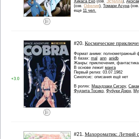
Хикаса Ёко
(озв.
Эстелла
),
Акэса
(озв.
Офелия
),
Томари Асуна
(озв
еще
11 чел.
Космические приключе
#20.
Формат аниме: полнометражный ф
В базах:
mal
ann
anidb
Жанры: приключения, фантастика
В основе лежит
манга
Первый релиз: 03.07.1982
Синопсис: описания ещё нет
+3.0
В ролях:
Мацудзаки Сигэру
,
Сака
Фудзита Тосико
,
Фубуки Дзюн
,
Му
Махороматик: Летний 
#21.