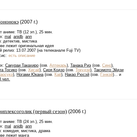
ононокэ
(2007 г.)
 аниме: ТВ (12 эп.), 25 мин.
ах:
mal
anidb
ann
: детектив, мистика
ове лежит оригинальная идея
 релиз: 13.07.2007 (на телеканале Fuji TV)
сис:
есть описание
ях:
Сакураи Такахиро
(озв.
Аптекарь
),
Танака Риэ
(озв.
Сино
),
та Тосико
(озв.
Хисаё
),
Сиоя Кодзо
(озв.
Токудзи
),
Такэмото Эйдзи
аосукэ
),
Ногами Юкана
(озв.
Каё
),
Накао Рюсэй
(озв.
Гэнкэй
)... и
3 чел.
риплексоголик (первый сезон)
(2006 г.)
 аниме: ТВ (24 эп.), 25 мин.
ах:
mal
anidb
ann
: комедия, мистика, драма
ове лежит
манга