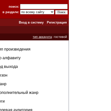
поиск:
в разделе:
Вход в систему
Регистрация
тип аккаунта
: гостевой
ип произведения
о алфавиту
од выхода
езон
анр
ополнительный жанр
еги
елевая аудитория