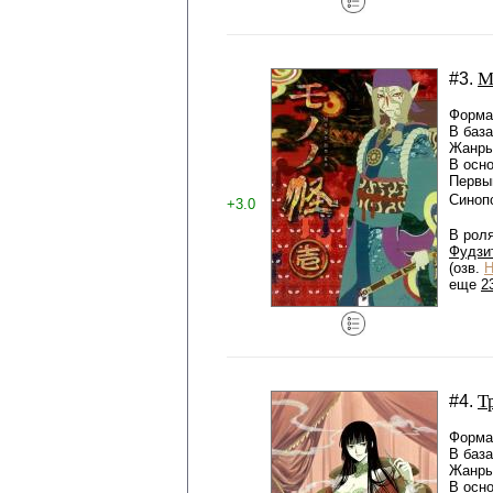
М
#3.
Формат
В баз
Жанры
В осн
Первый
Синоп
+3.0
В рол
Фудзи
(озв.
Н
еще
2
Т
#4.
Формат
В баз
Жанры
В осн