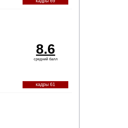
кадры 69
8.6
средний балл
кадры 61