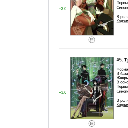
Первый
Синоп
+3.0
В рол
Кодзи
Т
#5.
Формат
В баз
Жанры
В осн
Первый
Синоп
+3.0
В рол
Кодзи