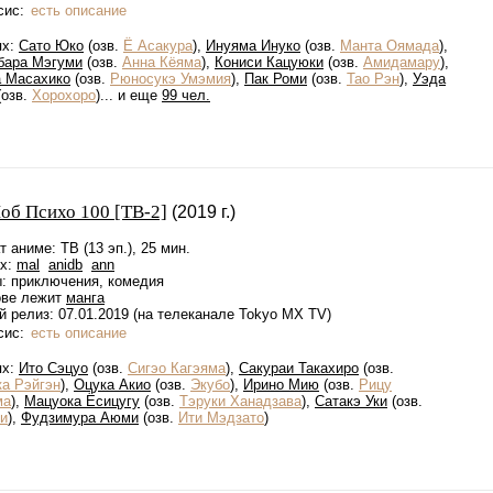
сис:
есть описание
ях:
Сато Юко
(озв.
Ё Асакура
),
Инуяма Инуко
(озв.
Манта Оямада
),
бара Мэгуми
(озв.
Анна Кёяма
),
Кониси Кацуюки
(озв.
Амидамару
),
а Масахико
(озв.
Рюносукэ Умэмия
),
Пак Роми
(озв.
Тао Рэн
),
Уэда
(озв.
Хороxоро
)... и еще
99 чел.
об Психо 100 [ТВ-2]
(2019 г.)
 аниме: ТВ (13 эп.), 25 мин.
ах:
mal
anidb
ann
: приключения, комедия
ове лежит
манга
 релиз: 07.01.2019 (на телеканале Tokyo MX TV)
сис:
есть описание
ях:
Ито Сэцуо
(озв.
Сигэо Кагэяма
),
Сакураи Такахиро
(озв.
ка Рэйгэн
),
Оцука Акио
(озв.
Экубо
),
Ирино Мию
(озв.
Рицу
ма
),
Мацуока Ёсицугу
(озв.
Тэруки Ханадзава
),
Сатакэ Уки
(озв.
и
),
Фудзимура Аюми
(озв.
Ити Мэдзато
)