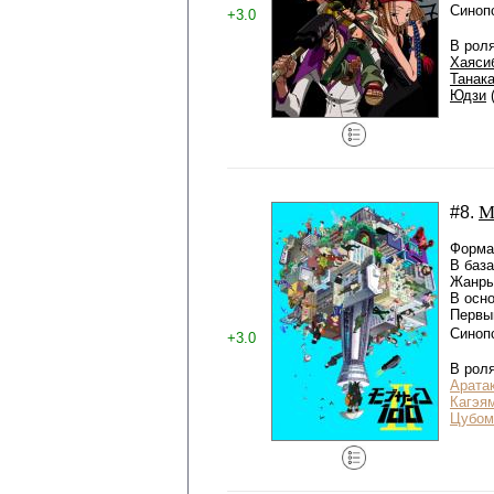
Синоп
+3.0
В рол
Хаяси
Танак
Юдзи
М
#8.
Формат
В баз
Жанры
В осн
Первый
Синоп
+3.0
В рол
Арата
Кагэя
Цубом