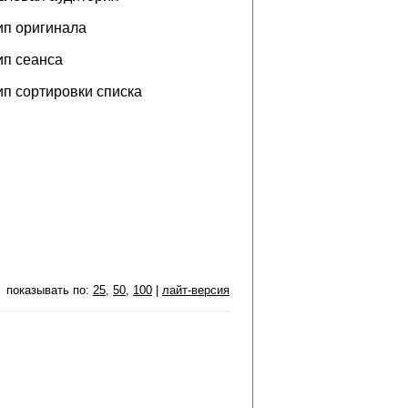
ип оригинала
ип сеанса
ип сортировки списка
показывать по:
25
,
50
,
100
|
лайт-версия