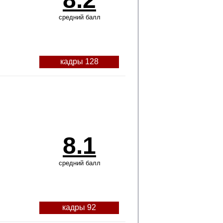
средний балл
кадры 128
8.1
средний балл
кадры 92