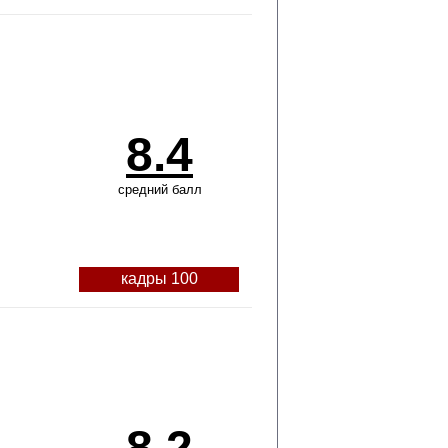
8.4
средний балл
кадры 100
8.2