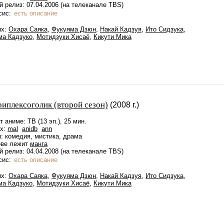
 релиз: 07.04.2006 (на телеканале TBS)
сис:
есть описание
ях:
Охара Саяка
,
Фукуяма Дзюн
,
Накай Кадзуя
,
Ито Сидзука
,
ма Кадзуко
,
Мотидзуки Хисаё
,
Кикути Мика
риплексоголик (второй сезон)
(2008 г.)
 аниме: ТВ (13 эп.), 25 мин.
ах:
mal
anidb
ann
: комедия, мистика, драма
ове лежит
манга
 релиз: 04.04.2008 (на телеканале TBS)
сис:
есть описание
ях:
Охара Саяка
,
Фукуяма Дзюн
,
Накай Кадзуя
,
Ито Сидзука
,
ма Кадзуко
,
Мотидзуки Хисаё
,
Кикути Мика