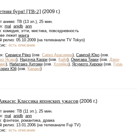
етняя буря! [ТВ-2]
(2009 г.)
 аниме: ТВ (13 эп.), 25 мин.
ах:
mal
anidb
ann
 комедия, этти, мистика, повседневность
ове лежит
манга
 релиз: 05.10.2009 (на телеканале TV Tokyo)
сис:
есть описание
ях:
Сираиси Рёко
(озв.
Саёко Арасияма
),
Сампэй Юко
(озв.
мэ Ясака
),
Надзука Каори
(озв.
Кайя
),
Омигава Тиаки
(озв.
Дзюн
амо
),
Набатамэ Хитоми
(озв.
Хозяйка
),
Ясумото Хироки
(озв.
Гура-
Хориэ Юй
(озв.
Канако
)
Аякаси: Классика японских ужасов
(2006 г.)
 аниме: ТВ (11 эп.), 25 мин.
ах:
mal
anidb
ann
: фэнтези, романтика, драма
 релиз: 13.01.2006 (на телеканале Fuji TV)
сис:
есть описание