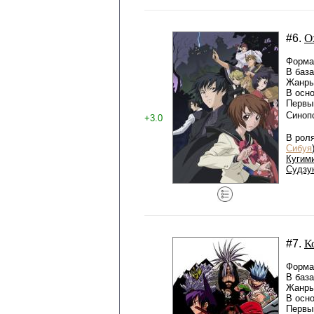
О
#6.
Формат
В баз
Жанры:
В осн
Первый
Синоп
+3.0
В рол
Сибуя
Кугим
Судзу
К
#7.
Формат
В баз
Жанры
В осн
Первый