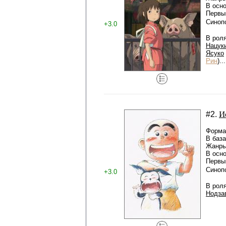
В осн
Первый
Синоп
+3.0
В рол
Нацук
Ясуко
Рин
).
И
#2.
Формат
В баз
Жанры
В осн
Первый
Синоп
+3.0
В рол
Нодза