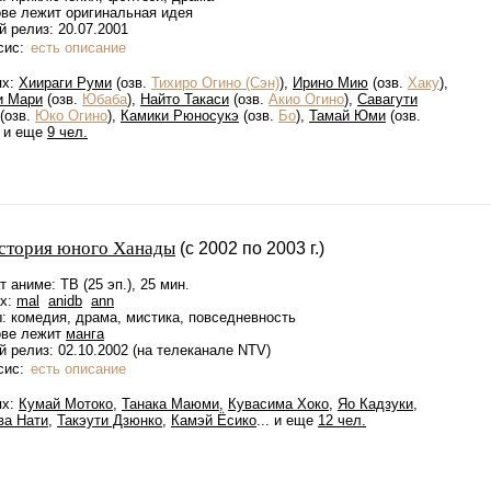
ове лежит оригинальная идея
 релиз: 20.07.2001
сис:
есть описание
ях:
Хиираги Руми
(озв.
Тихиро Огино (Сэн)
),
Ирино Мию
(озв.
Хаку
),
и Мари
(озв.
Юбаба
),
Найто Такаси
(озв.
Акио Огино
),
Савагути
(озв.
Юко Огино
),
Камики Рюносукэ
(озв.
Бо
),
Тамай Юми
(озв.
.. и еще
9 чел.
стория юного Ханады
(с 2002 по 2003 г.)
 аниме: ТВ (25 эп.), 25 мин.
ах:
mal
anidb
ann
: комедия, драма, мистика, повседневность
ове лежит
манга
 релиз: 02.10.2002 (на телеканале NTV)
сис:
есть описание
ях:
Кумай Мотоко
,
Танака Маюми
,
Кувасима Хоко
,
Яо Кадзуки
,
ва Нати
,
Такэути Дзюнко
,
Камэй Ёсико
... и еще
12 чел.