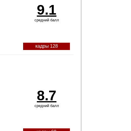
9.1
средний балл
кадры 128
8.7
средний балл