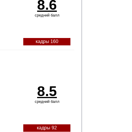
8.6
средний балл
кадры 160
8.5
средний балл
кадры 92