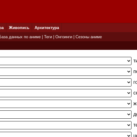
ра
Живопись
Архитектура
База данных по аниме
|
Теги
|
Онгоинги
|
Сезоны аниме
т
п
г
с
ж
д
т
ц