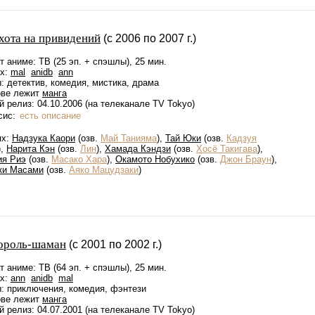
хота на привидений
(с 2006 по 2007 г.)
 аниме: ТВ (25 эп. + спэшлы), 25 мин.
ах:
mal
anidb
ann
 детектив, комедия, мистика, драма
ове лежит
манга
 релиз: 04.10.2006 (на телеканале TV Tokyo)
сис:
есть описание
ях:
Надзука Каори
(озв.
Май Танияма
),
Тай Юки
(озв.
Кадзуя
),
Нарита Кэн
(озв.
Лин
),
Хамада Кэндзи
(озв.
Хосё Такигава
),
ия Риэ
(озв.
Масако Хара
),
Окамото Нобухико
(озв.
Джон Браун
),
ки Масами
(озв.
Аяко Мацудзаки
)
ороль-шаман
(с 2001 по 2002 г.)
 аниме: ТВ (64 эп. + спэшлы), 25 мин.
ах:
ann
anidb
mal
: приключения, комедия, фэнтези
ове лежит
манга
 релиз: 04.07.2001 (на телеканале TV Tokyo)