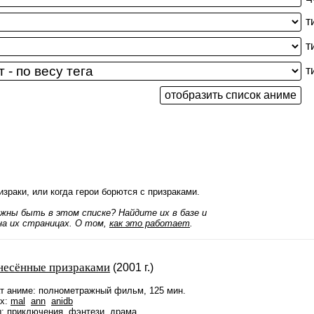
т
т
т
израки, или когда герои борются с призраками.
жны быть в этом списке? Найдите их в базе и
а их страницах. О том,
как это работает
.
несённые призраками
(2001 г.)
т аниме: полнометражный фильм, 125 мин.
ах:
mal
ann
anidb
: приключения, фэнтези, драма