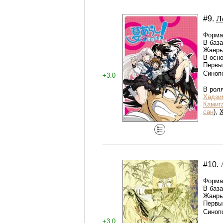
Л
#9.
Формат
В баз
Жанры:
В осн
Первый
Синоп
+3.0
В рол
Хадзи
Камиг
сан
),
#10.
Формат
В баз
Жанры
Первый
Синоп
+3.0