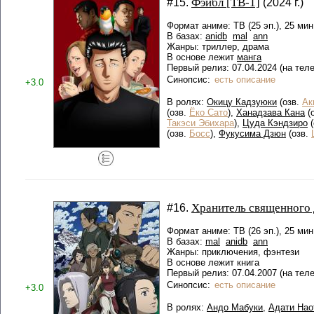
Фэйбл [ТВ-1]
#15.
(2024 г.)
Формат аниме: ТВ (25 эп.), 25 мин
В базах:
anidb
mal
ann
Жанры: триллер, драма
В основе лежит
манга
Первый релиз: 07.04.2024 (на тел
Синопсис:
есть описание
+3.0
В ролях:
Окицу Кадзуюки
(озв.
Ак
(озв.
Ёко Сато
),
Ханадзава Кана
(
Такэси Эбихара
),
Цуда Кэндзиро
(
(озв.
Босс
),
Фукусима Дзюн
(озв.
Хранитель священного
#16.
Формат аниме: ТВ (26 эп.), 25 мин
В базах:
mal
anidb
ann
Жанры: приключения, фэнтези
В основе лежит книга
Первый релиз: 07.04.2007 (на тел
Синопсис:
есть описание
+3.0
В ролях:
Андо Мабуки
,
Адати Нао