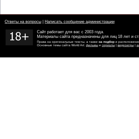
Ответы на вопросы
|
Написать сообщение администрации
Сайт работает для вас с 2003 года.
Материалы сайта предназначены для лиц 18 лет и с
Права на оригинальные тексты, а также
на подбор
и расположение
Основные темы сайта World Art:
фильмы
и
сериалы
|
видеоигры
|
а