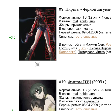
Пираты «Черной лагуны»
#9.
Формат аниме: ТВ (12 эп. + 4 спэш
В базах:
mal
anidb
ann
Жанры: приключения
В основе лежит
манга
Первый релиз: 09.04.2006 (на тел
Синопсис:
есть описание
+3.0
В ролях:
Тоёгути Мэгуми
(озв.
Ре
Цутому
(озв.
Датч
),
Хирата Хироа
Балалайка
),
Томидзава Митиэ
(оз
Фантом [ТВ]
#10.
(2009 г.)
Формат аниме: ТВ (26 эп.), 25 мин
В базах:
mal
anidb
ann
Жанры: приключения, драма
В основе лежит
видеоигра
Первый релиз: 03.04.2009 (на тел
Синопсис:
есть описание
+3.0