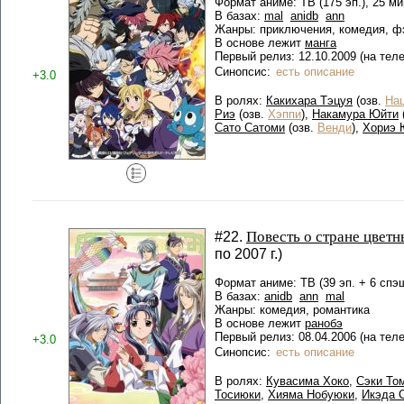
Формат аниме: ТВ (175 эп.), 25 ми
В базах:
mal
anidb
ann
Жанры: приключения, комедия, ф
В основе лежит
манга
Первый релиз: 12.10.2009 (на тел
Синопсис:
есть описание
+3.0
В ролях:
Какихара Тэцуя
(озв.
На
Риэ
(озв.
Хэппи
),
Накамура Юйти
Сато Сатоми
(озв.
Венди
),
Хориэ 
Повесть о стране цветн
#22.
по 2007 г.)
Формат аниме: ТВ (39 эп. + 6 спэ
В базах:
anidb
ann
mal
Жанры: комедия, романтика
В основе лежит
ранобэ
Первый релиз: 08.04.2006 (на тел
+3.0
Синопсис:
есть описание
В ролях:
Кувасима Хоко
,
Сэки То
Тосиюки
,
Хияма Нобуюки
,
Икэда 