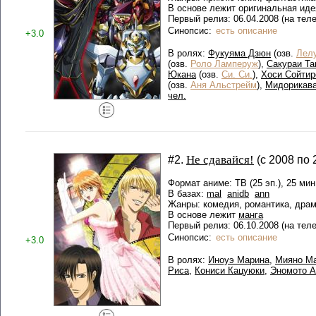
В основе лежит оригинальная иде
Первый релиз: 06.04.2008 (на тел
Синопсис:
есть описание
+3.0
В ролях:
Фукуяма Дзюн
(озв.
Лел
(озв.
Роло Ламперуж
),
Сакураи Та
Юкана
(озв.
Си. Си.
),
Хоси Сойтир
(озв.
Аня Альстрейм
),
Мидорикава
чел.
Не сдавайся!
#2.
(с 2008 по 2
Формат аниме: ТВ (25 эп.), 25 мин
В базах:
mal
anidb
ann
Жанры: комедия, романтика, дра
В основе лежит
манга
Первый релиз: 06.10.2008 (на тел
Синопсис:
есть описание
+3.0
В ролях:
Иноуэ Марина
,
Мияно М
Риса
,
Кониси Кацуюки
,
Эномото А