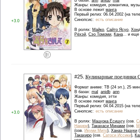
В базах:
ann
anidb
mal
Жанры: комедия, романтика, муз
В основе лежит
манга
Первый релиз: 06.04.2002 (на тел
Синопсис:
есть описание
+3.0
В ролях:
Майко
,
Сайто Ясуо
,
Хонд
Рёхэй
,
Сэо Томоми
,
Кана
... и ещ
Кулинарные поединки 
#25.
Формат аниме: ТВ (24 эп.), 25 мин
В базах:
mal
anidb
ann
Жанры: комедия, этти
В основе лежит
манга
Первый релиз: 04.04.2015 (на тел
Синопсис:
есть описание
+3.0
В ролях:
Мацуока Ёсицугу
(озв.
С
Накири
),
Такахаси Минами
(озв.
М
(озв.
Икуми Мито
),
Ханаэ Нацуки
(
Такахиро
(озв.
Сатоси Иссики
),
Ка
чел.