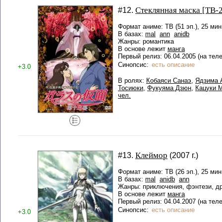
Стеклянная маска [ТВ-
#12.
Формат аниме: ТВ (51 эп.), 25 мин
В базах:
mal
ann
anidb
Жанры: романтика
В основе лежит
манга
Первый релиз: 06.04.2005 (на тел
Синопсис:
есть описание
+3.0
В ролях:
Кобаяси Санаэ
,
Ядзима 
Тосиюки
,
Фукуяма Дзюн
,
Кацуки 
чел.
Клеймор
#13.
(2007 г.)
Формат аниме: ТВ (26 эп.), 25 мин
В базах:
mal
anidb
ann
Жанры: приключения, фэнтези, д
В основе лежит
манга
Первый релиз: 04.04.2007 (на тел
Синопсис:
есть описание
+3.0