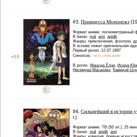
Принцесса Мононокэ
#3.
(19
Формат аниме: полнометражный ф
В базах:
mal
ann
anidb
Жанры: приключения, фэнтези, д
В основе лежит оригинальная иде
Первый релиз: 12.07.1997
Синопсис:
есть описание
+3.0
В ролях:
Мацуда Ёдзи
,
Исида Юр
Нисимура Масахико
,
Камидзё Цун
Сильнейший в истории у
#4.
г.)
Формат аниме: ТВ (50 эп.), 25 мин
В базах:
mal
anidb
ann
Жанры: комедия, боевые искусств