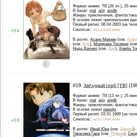
Формат аниме: ТВ (26 эп.), 25 мин
В базах:
mal
ann
anidb
Жанры: приключения, фантастика
В основе лежит оригинальная иде
Первый релиз: 08.04.2003 (на тел
Синопсис:
есть описание
+3.0
В ролях:
Асано Маюми
(озв.
Клау
(озв.
Аль
),
Морикава Тосиюки
(оз
Нода Дзюнко
(озв.
Дио
),
Хамба То
Звёздный герб [ТВ]
#19.
(199
Формат аниме: ТВ (13 эп.), 25 мин
В базах:
mal
ann
anidb
Жанры: приключения, фантастика
В основе лежит
ранобэ
Первый релиз: 03.01.1999 (на т
Синопсис:
есть описание
+3.0
В ролях:
Имай Юка
(озв.
Дзинто
),
Такасима Гара
(озв.
Плакия
),
Сиод