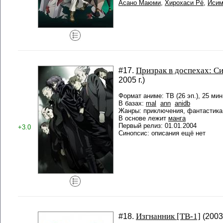
Асано Маюми
,
Хирохаси Рё
,
Исим
Призрак в доспехах: С
#17.
2005 г.)
Формат аниме: ТВ (26 эп.), 25 мин
В базах:
mal
ann
anidb
Жанры: приключения, фантастика
В основе лежит
манга
Первый релиз: 01.01.2004
+3.0
Синопсис: описания ещё нет
Изгнанник [ТВ-1]
#18.
(2003 