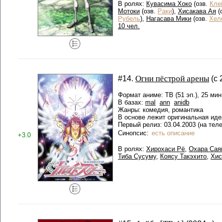
В ролях:
Кувасима Хоко
(озв.
Кле
Мотоки
(озв.
Раки
),
Хисакава Ая
(
Рубель
),
Нагасава Мики
(озв.
Хел
10 чел.
Огни пёстрой арены
#14.
(с 
Формат аниме: ТВ (51 эп.), 25 мин
В базах:
mal
ann
anidb
Жанры: комедия, романтика
В основе лежит оригинальная иде
Первый релиз: 03.04.2003 (на тел
Синопсис:
есть описание
+3.0
В ролях:
Хирохаси Рё
,
Охара Сая
Тиба Сусуму
,
Коясу Такэхито
,
Хис