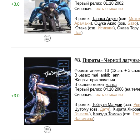
Первый релиз: 01.10.2002
+3.0
Синопсис:
есть описание
В ролях:
Танака Ацуко
(озв.
Моток
Арамаки
),
Оцука Акио
(озв.
Бато
)
Ютака
(озв.
Исикава
),
Окава Тору
Паз
)
Пираты «Черной лагуны»
#8.
Формат аниме: ТВ (12 эп. + 3 спэш
В базах:
mal
anidb
ann
Жанры: приключения
В основе лежит
манга
Первый релиз: 04.10.2006 (на тел
Синопсис:
есть описание
+3.0
В ролях:
Тоёгути Мэгуми
(озв.
Ре
Цутому
(озв.
Датч
),
Хирата Хироа
Гензель
),
Канэда Томоко
(озв.
Гре
Васиминэ
)