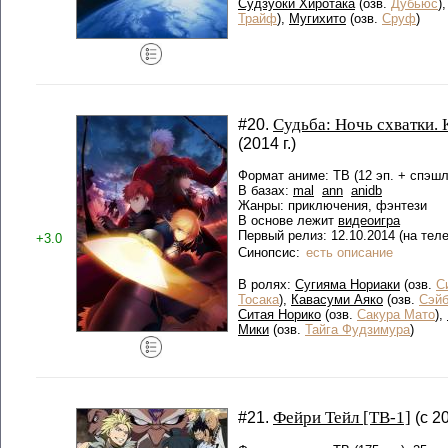
Судзуоки Хиротака
(озв.
Дубьюс
)
Трайф
),
Мугихито
(озв.
Сруф
)
Судьба: Ночь схватки. 
#20.
(2014 г.)
Формат аниме: ТВ (12 эп. + спэшл
В базах:
mal
ann
anidb
Жанры: приключения, фэнтези
В основе лежит
видеоигра
Первый релиз: 12.10.2014 (на тел
+3.0
Синопсис:
есть описание
В ролях:
Сугияма Нориаки
(озв.
С
Тосака
),
Кавасуми Аяко
(озв.
Сэй
Ситая Норико
(озв.
Сакура Мато
),
Мики
(озв.
Тайга Фудзимура
)
Фейри Тейл [ТВ-1]
#21.
(с 2