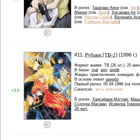
В ролях:
Такагаки Аяхи
(озв.
Айн
)
Миюки
(озв.
Драй
),
Хисакава Ая
(
(озв.
Мастер Скайз
),
Ватанабэ Ак
(озв.
Рэймонд Магуайр
)
Рубаки [ТВ-2]
#11.
(1996 г.)
Формат аниме: ТВ (26 эп.), 25 мин
В базах:
mal
ann
anidb
Жанры: приключения, комедия, ф
В основе лежит
ранобэ
Первый релиз: 05.04.1996 (на тел
Синопсис:
есть описание
+3.0
В ролях:
Хаясибара Мэгуми
,
Мацу
Судзуки Масами
,
Исимура Томоко
28 чел.