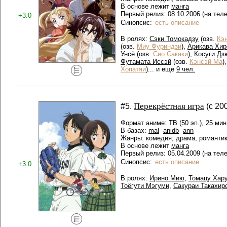
В основе лежит
манга
Первый релиз: 08.10.2006 (на тел
+3.0
Синопсис:
есть описание
В ролях:
Сэки Томокадзу
(озв.
Кэ
(озв.
Миу Фуриндзи
),
Арикава Хир
Унсё
(озв.
Сио Сакаки
),
Косуги Дз
Футамата Иссэй
(озв.
Кэнсэй Ма
)
Хопатяи
)... и еще
9 чел.
Перекрёстная игра
#5.
(с 20
Формат аниме: ТВ (50 эп.), 25 мин
В базах:
mal
anidb
ann
Жанры: комедия, драма, романтик
В основе лежит
манга
Первый релиз: 05.04.2009 (на тел
Синопсис:
есть описание
+3.0
В ролях:
Ирино Мию
,
Томацу Хар
Тоёгути Мэгуми
,
Сакураи Такахир