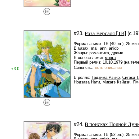
Роза Версаля [ТВ]
#23.
(с 19
Формат аниме: ТВ (40 эп.), 25 мин
В базах:
mal
ann
anidb
Жанры: романтика, драма
В основе лежит
манга
Первый релиз: 10.10.1979 (на тел
Синопсис:
есть описание
+3.0
В ролях:
Тадзима Рэйко
,
Сигаки Т
Нодзава Нати
,
Микагэ Кэйдзи
,
Ям
В поисках Полной Лун
#24.
Формат аниме: ТВ (52 эп.), 25 мин