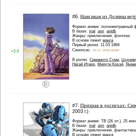
Навсикая из Долины вет
#6.
Формат аниме: полнометражный ф
В базах:
mal
ann
anidb
Жанры: приключения, фэнтези
В основе лежит
манга
Первый релиз: 11.03.1984
Синопсис:
есть описание
+3.0
В ролях:
Симамото Суми
,
Цудзим
Нагай Итиро
,
Мияути Кохэй
,
Янам
Призрак в доспехах: Си
#7.
2003 г.)
Формат аниме: ТВ (26 эп.), 25 мин
В базах:
mal
ann
anidb
Жанры: приключения, фантастика
В основе лежит
манга