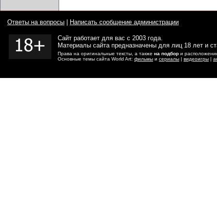
Ответы на вопросы
|
Написать сообщение администрации
Сайт работает для вас с 2003 года.
Материалы сайта предназначены для лиц 18 лет и с
Права на оригинальные тексты, а также
на подбор
и расположение
Основные темы сайта World Art:
фильмы
и
сериалы
|
видеоигры
|
а