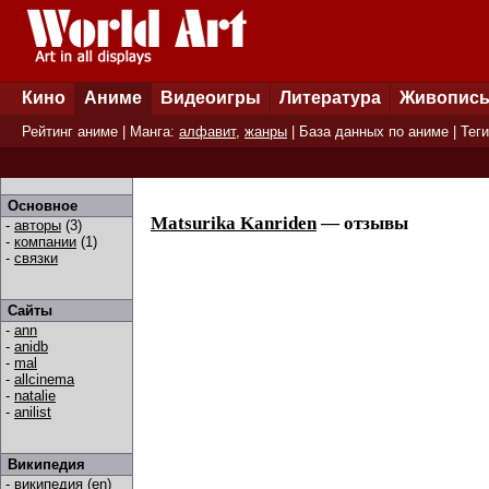
Кино
Аниме
Видеоигры
Литература
Живопис
Рейтинг аниме
| Манга:
алфавит
,
жанры
|
База данных по аниме
|
Теги
Основное
Matsurika Kanriden
— отзывы
-
авторы
(3)
-
компании
(1)
-
связки
Сайты
-
ann
-
anidb
-
mal
-
allcinema
-
natalie
-
anilist
Википедия
-
википедия (en)