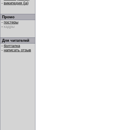
-
википедия (ja)
Промо
-
постеры
-
кадры
Для читателей
-
болталка
-
написать отзыв