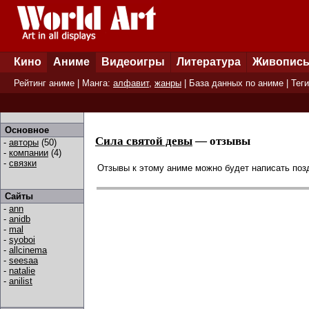
Кино
Аниме
Видеоигры
Литература
Живопис
Рейтинг аниме
| Манга:
алфавит
,
жанры
|
База данных по аниме
|
Теги
Основное
Сила святой девы
— отзывы
-
авторы
(50)
-
компании
(4)
-
связки
Отзывы к этому аниме можно будет написать позд
Сайты
-
ann
-
anidb
-
mal
-
syoboi
-
allcinema
-
seesaa
-
natalie
-
anilist