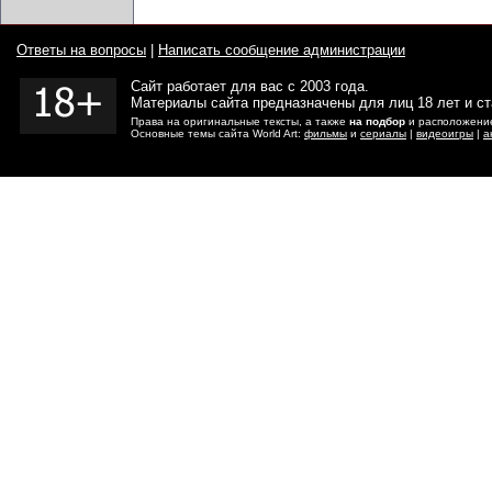
Ответы на вопросы
|
Написать сообщение администрации
Сайт работает для вас с 2003 года.
Материалы сайта предназначены для лиц 18 лет и с
Права на оригинальные тексты, а также
на подбор
и расположение
Основные темы сайта World Art:
фильмы
и
сериалы
|
видеоигры
|
а