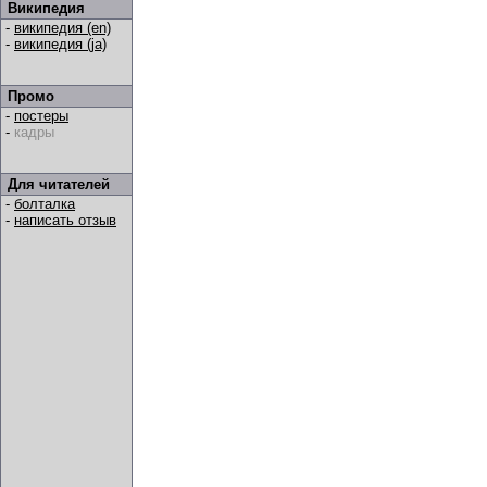
Википедия
-
википедия (en)
-
википедия (ja)
Промо
-
постеры
-
кадры
Для читателей
-
болталка
-
написать отзыв