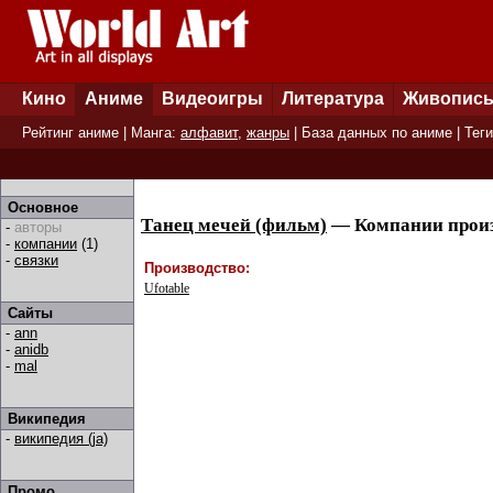
Кино
Аниме
Видеоигры
Литература
Живопис
Рейтинг аниме
| Манга:
алфавит
,
жанры
|
База данных по аниме
|
Теги
Основное
Танец мечей (фильм)
— Компании произв
-
авторы
-
компании
(1)
-
связки
Производство:
Ufotable
Сайты
-
ann
-
anidb
-
mal
Википедия
-
википедия (ja)
Промо