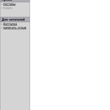
-
постеры
-
кадры
Для читателей
-
болталка
-
написать отзыв