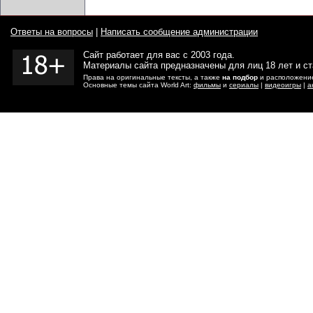
Ответы на вопросы
|
Написать сообщение администрации
Сайт работает для вас с 2003 года.
Материалы сайта предназначены для лиц 18 лет и с
Права на оригинальные тексты, а также
на подбор
и расположение
Основные темы сайта World Art:
фильмы
и
сериалы
|
видеоигры
|
а