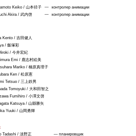
—
amoto Keiko
/ 山本径子
контролер анимации
—
uchi Akira
/ 武内啓
контролер анимации
a Kento
/ 吉田健人
ya
/ 飯塚彩
iroki
/ 今井宏紀
imura Emi
/ 鹿志村絵美
suhara Mariko
/ 楠原真理子
ubara Ken
/ 松原憲
mi Tetsuo
/ 三上鉄男
ada Tomoyuki
/ 大和田智之
zawa Fumihiro
/ 小澤文啓
gata Katsuya
/ 山縣勝矢
ka Yuuki
/ 山岡勇輝
:
 Tadashi
/ 淡野正
— планировщик