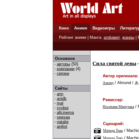
Кино
Аниме
Видеоигры
Литерату
Рейтинг аниме
| Манга:
алфавит
,
жанры
|
Основное
Сила святой девы
—
-
авторы
(50)
-
компании
(4)
-
связки
Автор оригинала:
/
Almond
/ 
Амонд
Сайты
-
ann
-
anidb
Режиссер:
-
mal
/
Носитани Мицутака
-
syoboi
-
allcinema
-
seesaa
-
natalie
Сценарий:
-
anilist
/
Machi
Матида Токо
/
Machi
Матида Токо