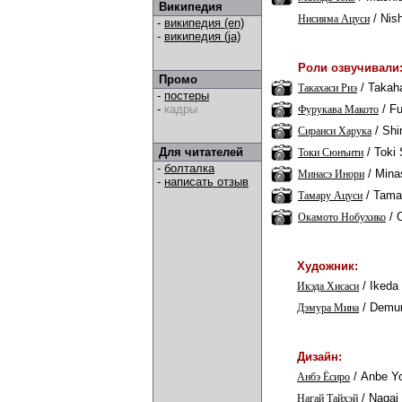
Википедия
/
Nis
Нисияма Ацуси
-
википедия (en)
-
википедия (ja)
Роли озвучивали
Промо
/
Takaha
Такахаси Риэ
-
постеры
/
Fu
-
кадры
Фурукава Макото
/
Shi
Сираиси Харука
/
Toki 
Для читателей
Токи Сюнъити
-
болталка
/
Minas
Минасэ Инори
-
написать отзыв
/
Tama
Тамару Ацуси
/
Окамото Нобухико
Художник:
/
Ikeda
Икэда Хисаси
/
Demur
Дэмура Мина
Дизайн:
/
Anbe Yo
Анбэ Ёсиро
/
Nagai 
Нагай Тайхэй