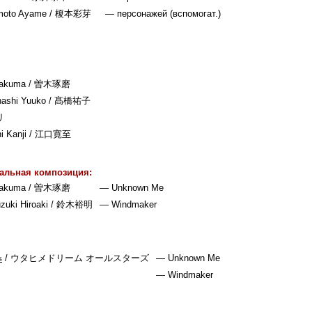
moto Ayame
/ 榎本彩芽
— персонажей (вспомогат.)
Takuma
/ 曽木琢磨
ashi Yuuko
/ 髙橋祐子
リ
i Kanji
/ 江口寛至
альная композиция:
Takuma
/ 曽木琢磨
— Unknown Me
zuki Hiroaki
/ 鈴木裕明
— Windmaker
/
ウタヒメドリーム オールスターズ
— Unknown Me
s
— Windmaker