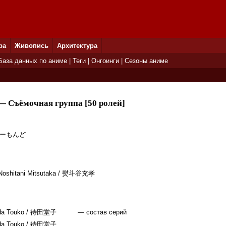
ра
Живопись
Архитектура
База данных по аниме
|
Теги
|
Онгоинги
|
Сезоны аниме
 Съёмочная группа [50 ролей]
あーもんど
Noshitani Mitsutaka
/ 熨斗谷充孝
da Touko
/ 待田堂子
— состав серий
da Touko
/ 待田堂子