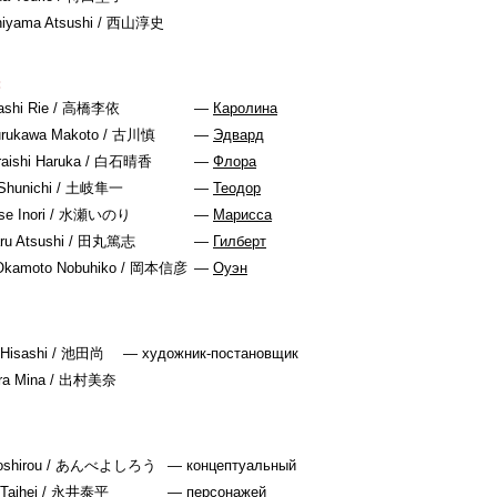
hiyama Atsushi
/ 西山淳史
:
shi Rie
/ 高橋李依
—
Каролина
rukawa Makoto
/ 古川慎
—
Эдвард
raishi Haruka
/ 白石晴香
—
Флора
Shunichi
/ 土岐隼一
—
Теодор
e Inori
/ 水瀬いのり
—
Марисса
ru Atsushi
/ 田丸篤志
—
Гилберт
Okamoto Nobuhiko
/ 岡本信彦
—
Оуэн
 Hisashi
/ 池田尚
— художник-постановщик
a Mina
/ 出村美奈
shirou
/ あんべよしろう
— концептуальный
Taihei
/ 永井泰平
— персонажей