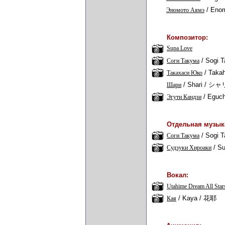
/
Eno
Эномото Аямэ
Композитор:
Supa Love
/
Sogi 
Соги Такума
/
Takah
Такахаси Юко
/
Shari
/ シャ
Шари
/
Eguch
Эгути Кандзи
Отдельная музык
/
Sogi 
Соги Такума
/
Su
Судзуки Хироаки
Вокал:
Utahime Dream All Star
/
Kaya
/ 花耶
Кая