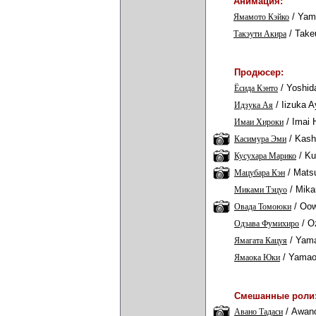
Анимация:
/
Yam
Ямамото Кэйко
/
Take
Такэути Акира
Продюсер:
/
Yoshid
Ёсида Кэнто
/
Iizuka A
Идзука Ая
/
Imai H
Имаи Хироки
/
Kash
Касимура Эми
/
Ku
Кусухара Марико
/
Mats
Мацубара Кэн
/
Mika
Миками Тэцуо
/
Oow
Овада Томоюки
/
O
Одзава Фумихиро
/
Yama
Ямагата Кацуя
/
Yamao
Ямаока Юки
Смешанные роли
/
Awano
Авано Тадаси