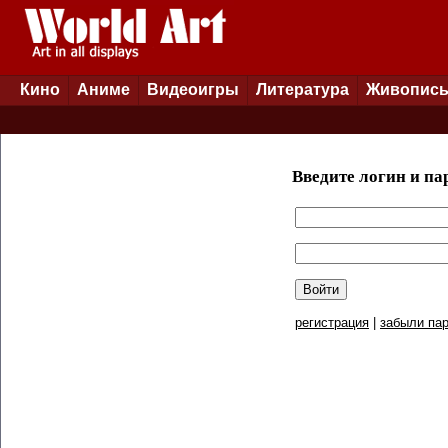
Кино
Аниме
Видеоигры
Литература
Живопис
Введите логин и па
регистрация
|
забыли пар