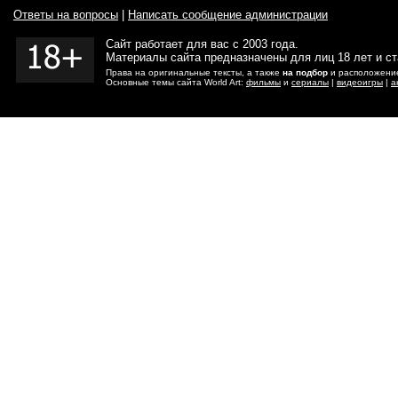
Ответы на вопросы
|
Написать сообщение администрации
Сайт работает для вас с 2003 года.
Материалы сайта предназначены для лиц 18 лет и с
Права на оригинальные тексты, а также
на подбор
и расположение
Основные темы сайта World Art:
фильмы
и
сериалы
|
видеоигры
|
а