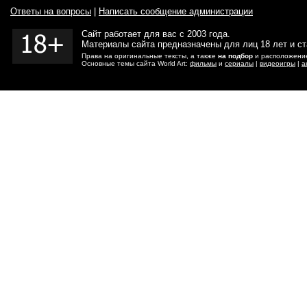
Ответы на вопросы
|
Написать сообщение администрации
Сайт работает для вас с 2003 года.
Материалы сайта предназначены для лиц 18 лет и с
Права на оригинальные тексты, а также
на подбор
и расположение
Основные темы сайта World Art:
фильмы
и
сериалы
|
видеоигры
|
а