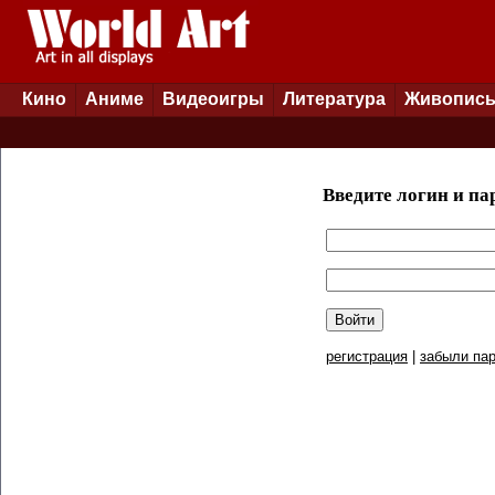
Кино
Аниме
Видеоигры
Литература
Живопис
Введите логин и па
регистрация
|
забыли пар