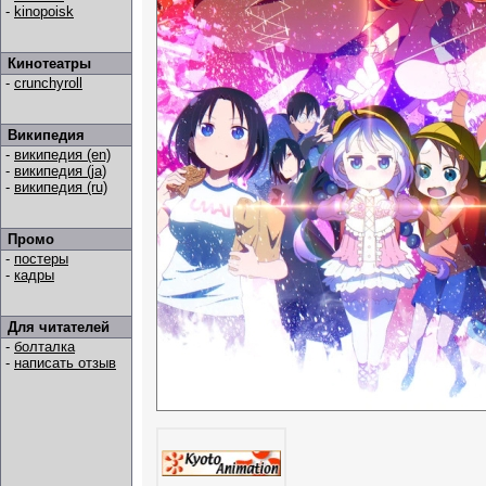
-
kinopoisk
Кинотеатры
-
crunchyroll
Википедия
-
википедия (en)
-
википедия (ja)
-
википедия (ru)
Промо
-
постеры
-
кадры
Для читателей
-
болталка
-
написать отзыв