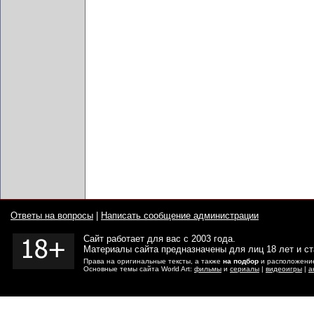
Ответы на вопросы
|
Написать сообщение администрации
Сайт работает для вас с 2003 года.
Материалы сайта предназначены для лиц 18 лет и с
Права на оригинальные тексты, а также
на подбор
и расположение
Основные темы сайта World Art:
фильмы
и
сериалы
|
видеоигры
|
а