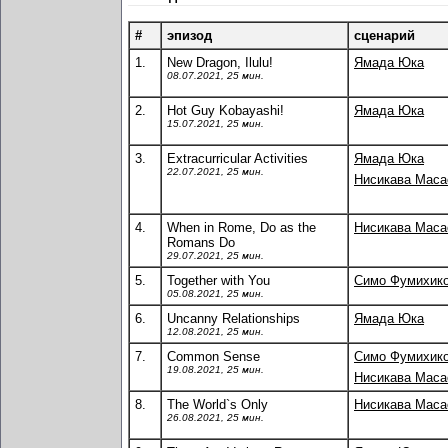
#
эпизод
сценарий
1.
New Dragon, Ilulu!
Ямада Юка
08.07.2021, 25 мин.
2.
Hot Guy Kobayashi!
Ямада Юка
15.07.2021, 25 мин.
3.
Extracurricular Activities
Ямада Юка
22.07.2021, 25 мин.
Нисикава Маса
4.
When in Rome, Do as the
Нисикава Маса
Romans Do
29.07.2021, 25 мин.
5.
Together with You
Симо Фумихик
05.08.2021, 25 мин.
6.
Uncanny Relationships
Ямада Юка
12.08.2021, 25 мин.
7.
Common Sense
Симо Фумихик
19.08.2021, 25 мин.
Нисикава Маса
8.
The World`s Only
Нисикава Маса
26.08.2021, 25 мин.