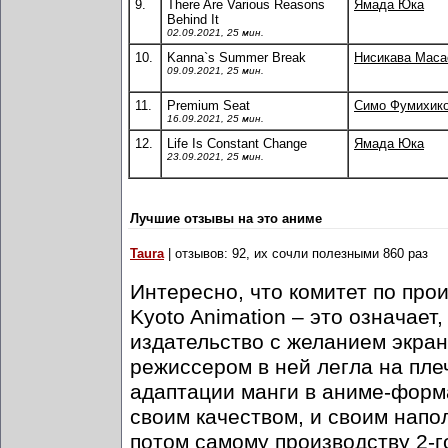
9.
There Are Various Reasons
Ямада Юка
Behind It
02.09.2021, 25 мин.
10.
Kanna`s Summer Break
Нисикава Маса
09.09.2021, 25 мин.
11.
Premium Seat
Симо Фумихик
16.09.2021, 25 мин.
12.
Life Is Constant Change
Ямада Юка
23.09.2021, 25 мин.
Лучшие отзывы на это аниме
Taura
| отзывов: 92, их сочли полезными 860 раз
Интересно, что комитет по про
Kyoto Animation – это означает
издательство с желанием экран
режиссером в ней легла на пле
адаптации манги в аниме-форма
своим качеством, и своим напо
потом самому производству 2-г