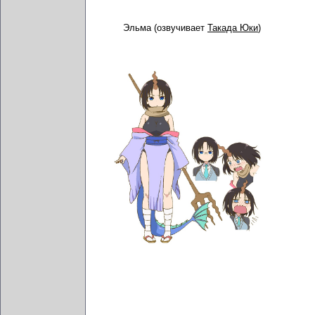
Эльма (озвучивает
Такада Юки
)