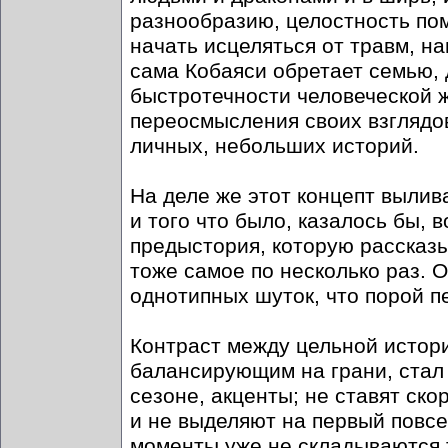
разнообразию, целостность пом
начать исцеляться от травм, н
сама Кобаяси обретает семью, 
быстротечности человеческой ж
переосмысления своих взглядов
личных, небольших историй.
На деле же этот концепт вылив
и того что было, казалось бы, 
предыстория, которую рассказыв
тоже самое по несколько раз. О
однотипных шуток, что порой п
Контраст между цельной истор
балансирующим на грани, стал т
сезоне, акценты; не ставят ск
и не выделяют на первый повс
моменты уже не складываются т