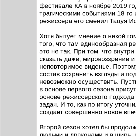
фестивале КА в ноябре 2019 го
трагическими событиями 18-го и
режиссера его сменил Тацуя И
Хотя бытует мнение о некой г
того, что там единообразная р
это не так. При том, что внут
сказать даже, мировоззрение и
неповторимое виденье. Поэтому
состав сохранить взгляды и по
невозможно осуществить. Пуст
в основе первого сезона присут
основе режиссерского подхода
задач. И то, как по итогу уточ
создает совершенно новое впе
Второй сезон хотел бы продол
людьми и драконами и в ширь, и