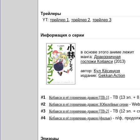
Трейлеры
YT:
трейлер 1
,
трейлер 2
,
трейлер 3
Информация о серии
в основе этого аниме лежит
манга:
Дракорничная
госпожи Кобаяси
(2013)
автор:
Кул Кёсиндзя
издание:
Gekkan Action
#1
- ТВ (13 эп. + 
Кобаяси и её горничная-дракон [ТВ-1]
#2
- Web 
Кобаяси и её горничная-дракон: Юбилейные серии
#3
- ТВ (12 эп. + 
Кобаяси и её горничная-дракон [ТВ-2]
#4
- п/ф, продол
Кобаяси и её горничная-дракон (фильм)
Эпизоды