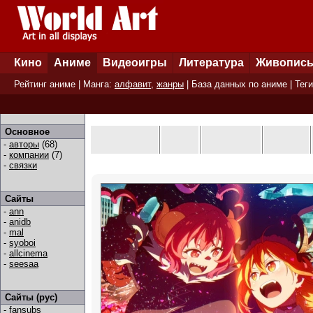
Кино
Аниме
Видеоигры
Литература
Живопис
Рейтинг аниме
| Манга:
алфавит
,
жанры
|
База данных по аниме
|
Теги
Основное
-
авторы
(68)
-
компании
(7)
-
связки
Сайты
-
ann
-
anidb
-
mal
-
syoboi
-
allcinema
-
seesaa
Сайты (рус)
-
fansubs