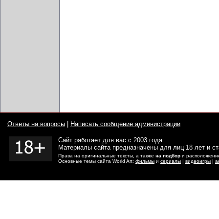
Ответы на вопросы
|
Написать сообщение администрации
Сайт работает для вас с 2003 года.
Материалы сайта предназначены для лиц 18 лет и с
Права на оригинальные тексты, а также
на подбор
и расположение
Основные темы сайта World Art:
фильмы
и
сериалы
|
видеоигры
|
а