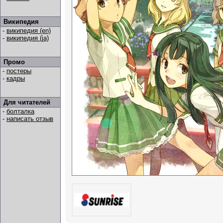
Википедия
-
википедия (en)
-
википедия (ja)
Промо
-
постеры
-
кадры
Для читателей
-
болталка
-
написать отзыв