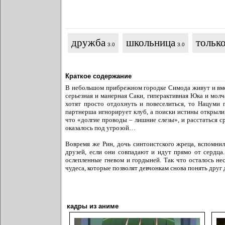
дружба
школьница
тольк
3.0
3.0
Краткое содержание
В небольшом прибрежном городке Симода живут и вмес
серьезная и манерная Саки, гиперактивная Юка и молч
хотят просто отдохнуть и повеселиться, то Нацуми 
партнерша игнорирует клуб, а поиски истины открыли, 
что «долгие проводы – лишние слезы», и расстаться с
оказалось под угрозой…
Вовремя же Рин, дочь синтоистского жреца, вспомни
друзей, если они совпадают и идут прямо от сердца.
ослепленные гневом и гордыней. Так что осталось н
чудеса, которые позволят девчонкам снова понять друг 
кадры из аниме