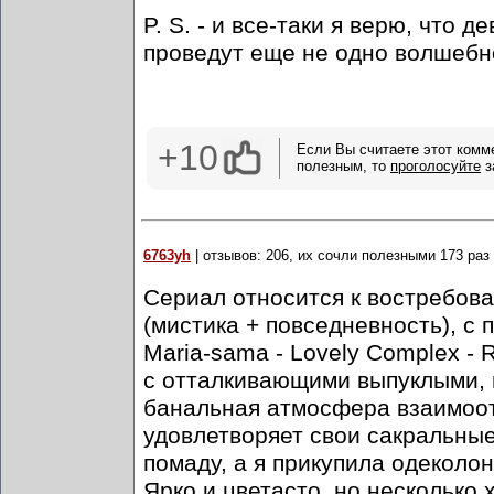
P. S. - и все-таки я верю, что
проведут еще не одно волшебно
+10
Если Вы считаете этот комм
полезным, то
проголосуйте
з
6763yh
| отзывов: 206, их сочли полезными 173 раз
Сериал относится к востребова
(мистика + повседневность), с
Maria-sama - Lovely Complex - R
с отталкивающими выпуклыми, 
банальная атмосфера взаимоот
удовлетворяет свои сакральные ц
помаду, а я прикупила одеколону
Ярко и цветасто, но несколько 