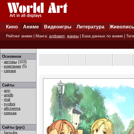
Кино
Аниме
Видеоигры
Литература
Живопис
Рейтинг аниме
| Манга:
алфавит
,
жанры
|
База данных по аниме
|
Теги
Основное
-
авторы
(103)
-
компании
(5)
-
связки
Сайты
-
ann
-
anidb
-
mal
-
syoboi
-
allcinema
-
seesaa
Сайты (рус)
-
fansubs