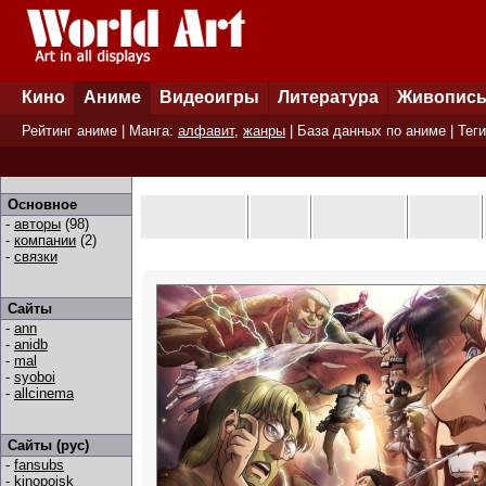
Кино
Аниме
Видеоигры
Литература
Живопис
Рейтинг аниме
| Манга:
алфавит
,
жанры
|
База данных по аниме
|
Теги
Основное
-
авторы
(98)
-
компании
(2)
-
связки
Сайты
-
ann
-
anidb
-
mal
-
syoboi
-
allcinema
Сайты (рус)
-
fansubs
-
kinopoisk