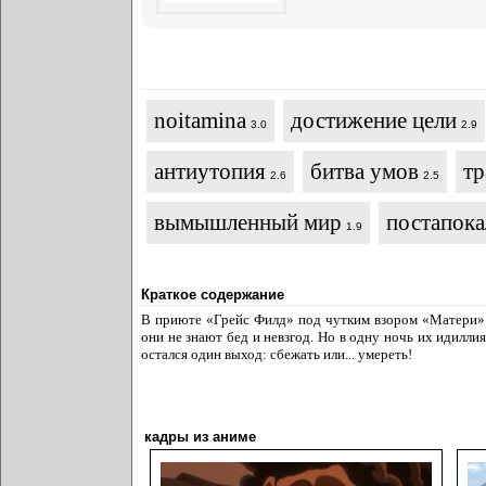
noitamina
достижение цели
3.0
2.9
антиутопия
битва умов
тр
2.6
2.5
вымышленный мир
постапока
1.9
Краткое содержание
В приюте «Грейс Филд» под чутким взором «Матери»
они не знают бед и невзгод. Но в одну ночь их идилли
остался один выход: сбежать или... умереть!
кадры из аниме