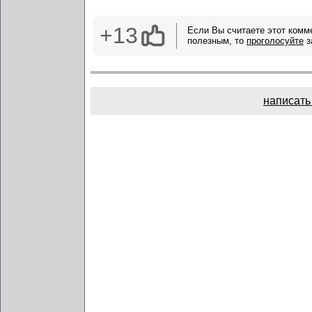
+13
Если Вы считаете этот комм
полезным, то
проголосуйте
з
написать