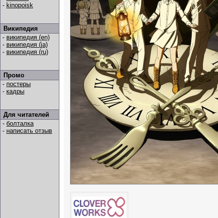
-
kinopoisk
Википедия
-
википедия (en)
-
википедия (ja)
-
википедия (ru)
Промо
-
постеры
-
кадры
Для читателей
-
болталка
-
написать отзыв