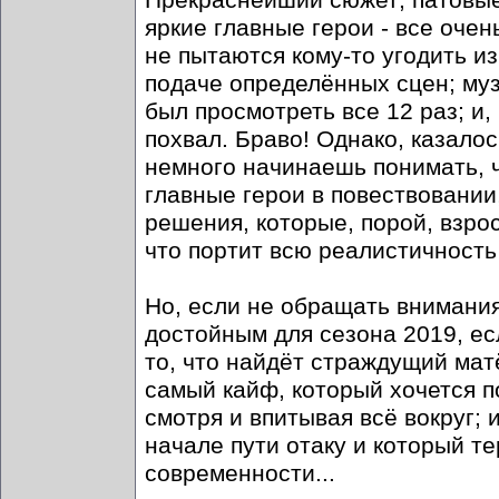
Прекраснейший сюжет; патовые 
яркие главные герои - все оче
не пытаются кому-то угодить и
подаче определённых сцен; муз
был просмотреть все 12 раз; и
похвал. Браво! Однако, казало
немного начинаешь понимать, ч
главные герои в повествовании
решения, которые, порой, взро
что портит всю реалистичность 
Но, если не обращать внимания
достойным для сезона 2019, ес
то, что найдёт страждущий мат
самый кайф, который хочется п
смотря и впитывая всё вокруг;
начале пути отаку и который т
современности...