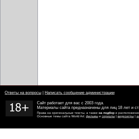
Ответы на вопросы
|
Написать сообщение администрации
Сайт работает для вас с 2003 года.
Материалы сайта предназначены для лиц 18 лет и с
Права на оригинальные тексты, а также
на подбор
и расположение
Основные темы сайта World Art:
фильмы
и
сериалы
|
видеоигры
|
а