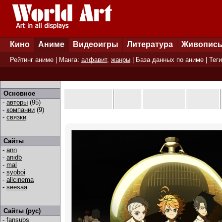
Кино
Аниме
Видеоигры
Литература
Живопис
Рейтинг аниме
| Манга:
алфавит
,
жанры
|
База данных по аниме
|
Теги
Основное
-
авторы
(95)
-
компании
(9)
-
связки
Сайты
-
ann
-
anidb
-
mal
-
syoboi
-
allcinema
-
seesaa
Сайты (рус)
-
fansubs