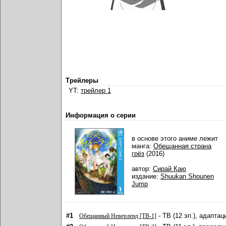
Трейлеры
YT:
трейлер 1
Информация о серии
в основе этого аниме лежит
манга:
Обещанная страна
грёз
(2016)
автор:
Сирай Каю
издание:
Shuukan Shounen
Jump
#1
- ТВ (12 эп.), адаптац
Обещанный Неверленд [ТВ-1]