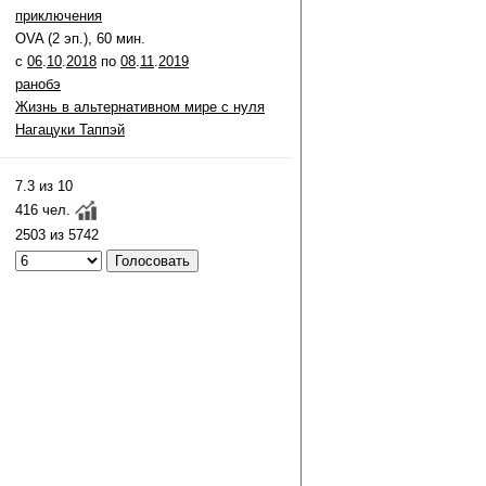
приключения
OVA (2 эп.), 60 мин.
c
06
.
10
.
2018
по
08
.
11
.
2019
ранобэ
Жизнь в альтернативном мире с нуля
Нагацуки Таппэй
7.3 из 10
416 чел.
2503 из 5742