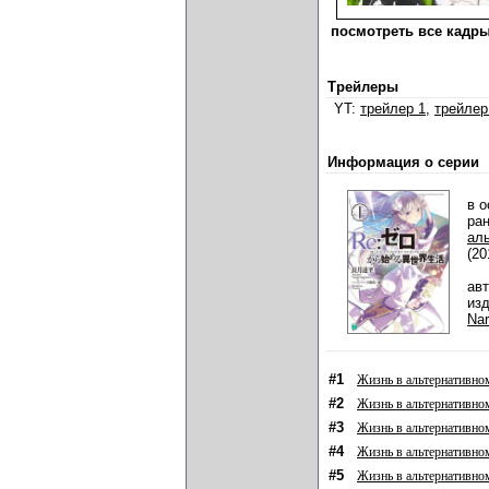
посмотреть все кадры
Трейлеры
YT:
трейлер 1
,
трейлер
Информация о серии
в о
ра
ал
(20
ав
из
Na
#1
Жизнь в альтернативном
#2
Жизнь в альтернативно
#3
Жизнь в альтернативном
#4
Жизнь в альтернативном
#5
Жизнь в альтернативном