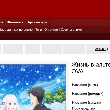
ра
Живопись
Архитектура
База данных по аниме
|
Теги
|
Онгоинги
|
Сезоны аниме
отзывы
(1
Жизнь в альт
OVA
Название (англ.)
Название (ромадзи)
Название (кандзи)
Производство