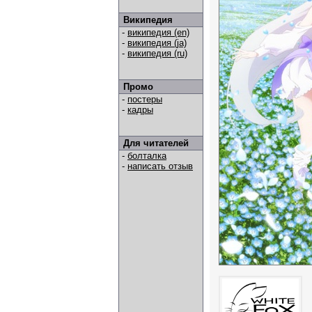
Википедия
-
википедия (en)
-
википедия (ja)
-
википедия (ru)
Промо
-
постеры
-
кадры
Для читателей
-
болталка
-
написать отзыв