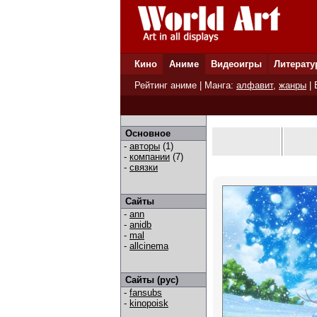
Кино
Аниме
Видеоигры
Литерату
Рейтинг аниме
| Манга:
алфавит
,
жанры
|
Основное
-
авторы
(1)
-
компании
(7)
-
связки
Сайты
-
ann
-
anidb
-
mal
-
allcinema
Сайты (рус)
-
fansubs
-
kinopoisk