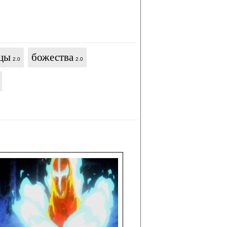
цы
божества
2.0
2.0