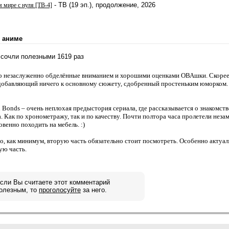
- ТВ (19 эп.), продолжение, 2026
 мире с нуля [ТВ-4]
 аниме
х сочли полезными 1619 раз
но незаслуженно обделённые вниманием и хорошими оценками ОВАшки. Скорее 
е добавляющий ничего к основному сюжету, сдобренный простеньким юморком. 
n Bonds – очень неплохая предыстория сериала, где рассказывается о знакомств
. Как по хронометражу, так и по качеству. Почти полтора часа пролетели незам
овенно походить на мебель. :)
то, как минимум, вторую часть обязательно стоит посмотреть. Особенно актуал
ую часть.
сли Вы считаете этот комментарий
олезным, то
проголосуйте
за него.