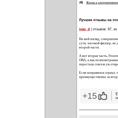
#6
Жизнь в альтернативном
Лучшие отзывы на это
ivan_d
| отзывов: 97, и
На мой взгляд, совершен
сути, часовой филлер, н
второй части.
А вот вторая часть, Froze
ОВА, а как полнометражка
перестала совсем уж откр
Если понравился сериал, 
преимущественно за втор
+15
Е
п