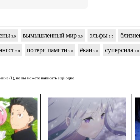
цены
вымышленный мир
эльфы
близне
3.0
3.0
2.5
ангст
потеря памяти
ёкаи
суперсила
2.0
2.0
2.0
1.0
сание
(
1
), но вы можете
написать
ещё одно.