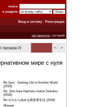
поиск:
в разделе:
Вход в систему
Регистрация
тип аккаунта
: гостевой
) |
болталка
(3)
<-
->
ернативном мире с нуля
Re:Zero - Starting Life in Another World
(2018)
Re: Zero kara Hajimeru Isekai Seikatsu
(2018)
Re:ゼロから始める異世界生活 (2018)
Япония