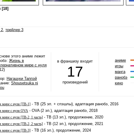
 [18]
 2
,
трейлер 3
снове этого аниме лежит
аниме
нобэ:
Жизнь в
в франшизу входит
ьтернативном мире с нуля
17
игры
12)
манга
ранобэ
тор:
Нагацуки Таппэй
произведений
дание:
Shousetsuka ni
кино
rou
- ТВ (25 эп. + спэшлы), адаптация ранобэ, 2016
 мире с нуля [ТВ-1]
- OVA (2 эп.), адаптация ранобэ, 2018
м мире с нуля OVA
- ТВ (13 эп.), продолжение, 2020
 мире с нуля [ТВ-2, 1 часть]
- ТВ (12 эп.), продолжение, 2021
 мире с нуля [ТВ-2, 2 часть]
- ТВ (16 эп.), продолжение, 2024
 мире с нуля [ТВ-3]