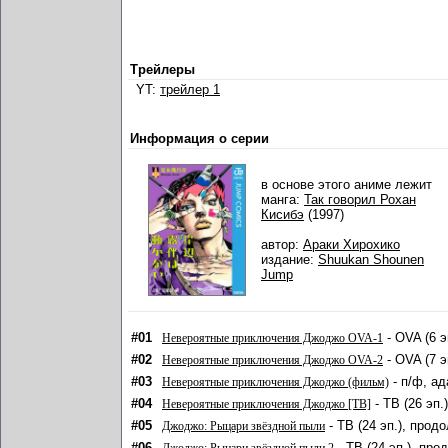
Трейлеры
YT:
трейлер 1
Информация о серии
в основе этого аниме лежит
манга:
Так говорил Рохан
Кисибэ
(1997)
автор:
Араки Хирохико
издание:
Shuukan Shounen
Jump
#01
- OVA (6 э
Невероятные приключения Джоджо OVA-1
#02
- OVA (7 э
Невероятные приключения Джоджо OVA-2
#03
- п/ф, ад
Невероятные приключения Джоджо (фильм)
#04
- ТВ (26 эп.
Невероятные приключения Джоджо [ТВ]
#05
- ТВ (24 эп.), прод
Джоджо: Рыцари звёздной пыли
#06
- ТВ (24 эп.), про