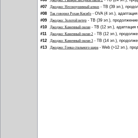
Джоджо: Рыцари звёздной пыли 2
#07
- ТВ (39 эп.), прод
Джоджо: Несокрушимый алмаз
#08
- OVA (4 эп.), адаптация
Так говорил Рохан Кисибэ
#09
- ТВ (39 эп.), продолжение
Джоджо: Золотой ветер
#10
- ТВ (12 эп.), адаптация 
Джоджо: Каменный океан
#11
- ТВ (12 эп.), продолже
Джоджо: Каменный океан 2
#12
- ТВ (14 эп.), продолже
Джоджо: Каменный океан 3
#13
- Web (>12 эп.), про
Джоджо: Гонка стального шара