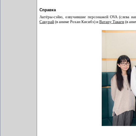
Справка
Актёры-сэйю, озвучившие персонажей OVA (слева на
Сакурай
(в аниме Рохан Кисибэ) и
Ватару Такаги
(в ани