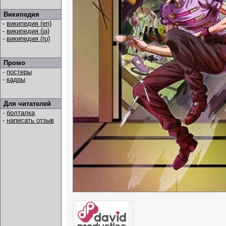
Википедия
-
википедия (en)
-
википедия (ja)
-
википедия (ru)
Промо
-
постеры
-
кадры
Для читателей
-
болталка
-
написать отзыв