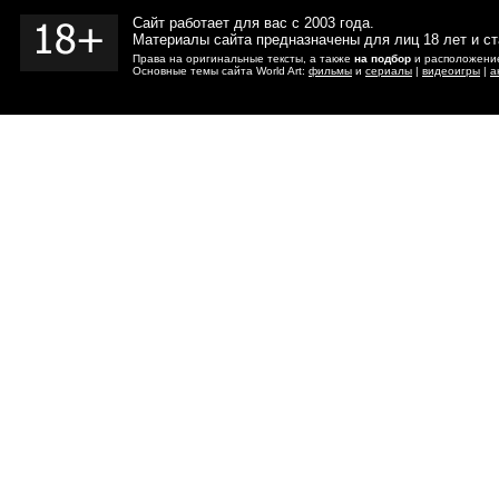
Сайт работает для вас с 2003 года.
Материалы сайта предназначены для лиц 18 лет и с
Права на оригинальные тексты, а также
на подбор
и расположение
Основные темы сайта World Art:
фильмы
и
сериалы
|
видеоигры
|
а