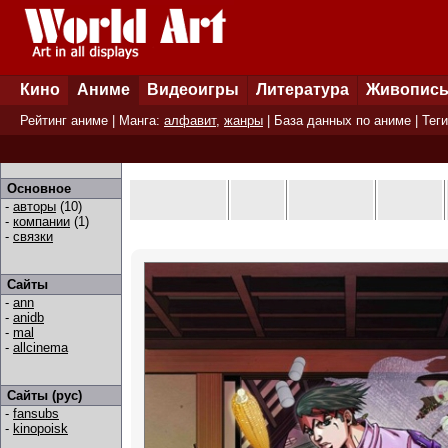
Кино
Аниме
Видеоигры
Литература
Живопис
Рейтинг аниме
| Манга:
алфавит
,
жанры
|
База данных по аниме
|
Теги
Основное
-
авторы
(10)
-
компании
(1)
-
связки
Сайты
-
ann
-
anidb
-
mal
-
allcinema
Сайты (рус)
-
fansubs
-
kinopoisk