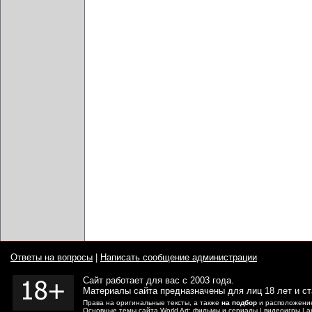
Ответы на вопросы
|
Написать сообщение администрации
Сайт работает для вас с 2003 года.
Материалы сайта предназначены для лиц 18 лет и с
Права на оригинальные тексты, а также
на подбор
и расположение
Основные темы сайта World Art:
фильмы
и
сериалы
|
видеоигры
|
а