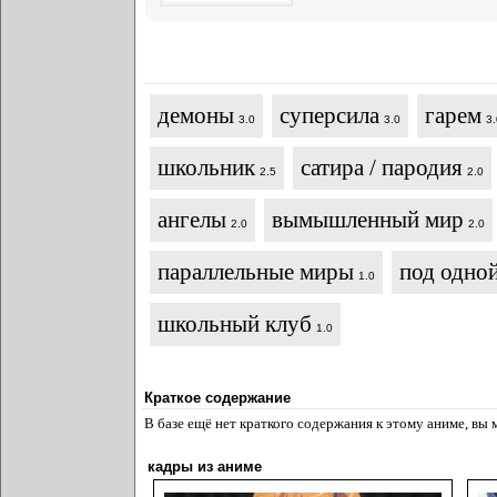
демоны
суперсила
гарем
3.0
3.0
3.
школьник
сатира / пародия
2.5
2.0
ангелы
вымышленный мир
2.0
2.0
параллельные миры
под одно
1.0
школьный клуб
1.0
Краткое содержание
В базе ещё нет краткого содержания к этому аниме, вы
кадры из аниме