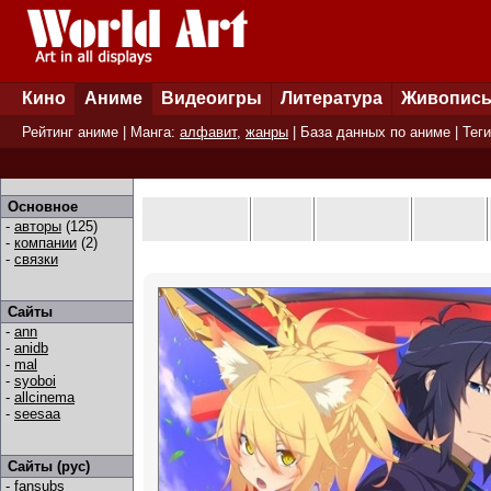
Кино
Аниме
Видеоигры
Литература
Живопис
Рейтинг аниме
| Манга:
алфавит
,
жанры
|
База данных по аниме
|
Теги
Основное
-
авторы
(125)
-
компании
(2)
-
связки
Сайты
-
ann
-
anidb
-
mal
-
syoboi
-
allcinema
-
seesaa
Сайты (рус)
-
fansubs