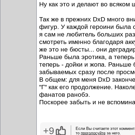
Ну как это и делают во всяком 
Так же в прежних DxD много в
фигур. У каждой героини была с
я сам не любитель больших раз
смотреть именно благодаря ак
же это не бюсты... они деград
Раньше была эротика, а теперь 
теперь - дойки и жопа. Раньше 
забываемых сразу после просм
В общем: для меня DxD законч
"Г" как его продолжение. Накол
фанатов ранобэ.
Поскорее забыть и не вспомина
+9
Если Вы считаете этот коммент
то
проголосуйте
за него.