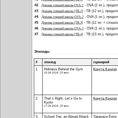
#2
- OVA (2 эп.), продо
Демоны старшей школы OVA-1
#3
- ТВ (12 эп.), продол
Демоны старшей школы [ТВ-2]
#4
- OVA (1 эп.), продо
Демоны старшей школы OVA-2
#5
- ТВ (12 эп. + спэшл
Демоны старшей школы [ТВ-3]
#6
- OVA (1 эп.), продо
Демоны старшей школы OVA-3
#7
- ТВ (13 эп.), продол
Демоны старшей школы [ТВ-4]
Эпизоды
#
эпизод
сценарий
1.
Holiness Behind the Gym
Конута Кэндзи
10.04.2018, 25 мин.
2.
That`s Right, Let`s Go to
Конута Кэндзи
Kyoto
17.04.2018, 25 мин.
3.
School Trip, an Abrupt Attack
Такахаси Ёити