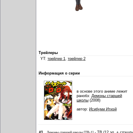
Трейлеры
YT:
трейлер 1
,
трейлер 2
Информация о серии
в основе этого аниме лежит
ранобэ:
Демоны старшей
школы
(2008)
автор:
Исибуми Итиэй
#1
- ТВ (12 эп. + спэшл
Демоны старшей школы [ТВ-1]