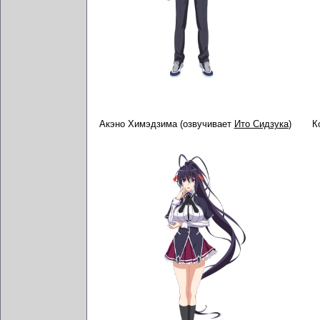
Акэно Химэдзима (озвучивает
Ито Сидзука
)
К