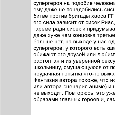
супергероя на подобие человек
ему даже не понадобились сись
битве против бригады хаоса ГГ 
его сила зависит от сисек Риас
гареме ради сисек и придумыва
даже хуже чем концовка третье
больше нет, на выходе у нас о
супергерое, у которого есть как
обижают его друзей или любим
растоптан и из уверенной секс
школьницу, смущающуюся от пох
неудачная попытка что-то выжа
Фантазия автора похоже, что и
или автора сценария аниме) и н
не выходит. Повторюсь: это уж
образами главных героев и, са