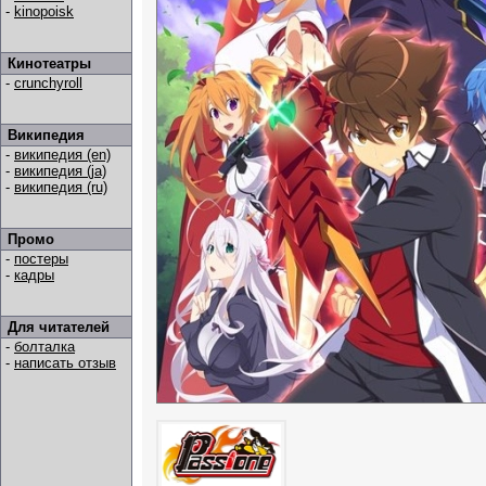
-
kinopoisk
Кинотеатры
-
crunchyroll
Википедия
-
википедия (en)
-
википедия (ja)
-
википедия (ru)
Промо
-
постеры
-
кадры
Для читателей
-
болталка
-
написать отзыв