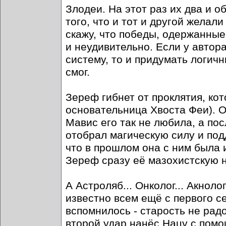
Злодеи. На этот раз их два и о
того, что и тот и другой желал
скажу, что победы, одержанны
и неудивительно. Если у автор
систему, то и придумать логичн
смог.
Зереф гибнет от проклятия, кот
основательница Хвоста Феи). О
Мавис его так не любила, а пос
отобрал магическую силу и под
что в прошлом она с ним была и
Зереф сразу её мазохистскую н
А Астроляб... Онколог... Акнол
известно всем ещё с первого с
вспомнилось - старость не радо
второй удар нанёс Нацу с помощ