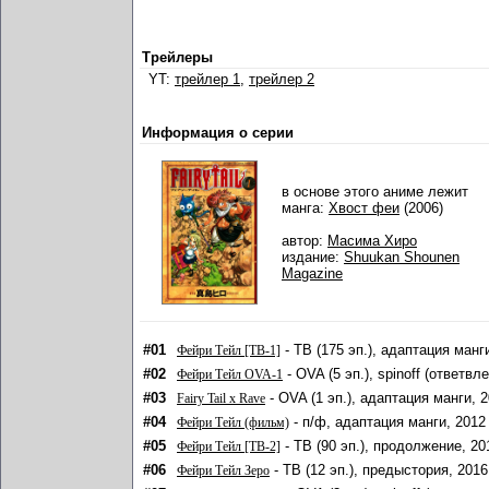
Трейлеры
YT:
трейлер 1
,
трейлер 2
Информация о серии
в основе этого аниме лежит
манга:
Хвост феи
(2006)
автор:
Масима Хиро
издание:
Shuukan Shounen
Magazine
#01
- ТВ (175 эп.), адаптация манг
Фейри Тейл [ТВ-1]
#02
- OVA (5 эп.), spinoff (ответв
Фейри Тейл OVA-1
#03
- OVA (1 эп.), адаптация манги, 
Fairy Tail x Rave
#04
- п/ф, адаптация манги, 2012
Фейри Тейл (фильм)
#05
- ТВ (90 эп.), продолжение, 20
Фейри Тейл [ТВ-2]
#06
- ТВ (12 эп.), предыстория, 2016
Фейри Тейл Зеро