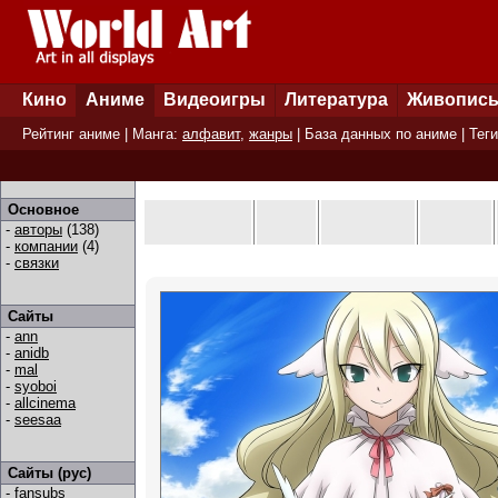
Кино
Аниме
Видеоигры
Литература
Живопис
Рейтинг аниме
| Манга:
алфавит
,
жанры
|
База данных по аниме
|
Теги
Основное
-
авторы
(138)
-
компании
(4)
-
связки
Сайты
-
ann
-
anidb
-
mal
-
syoboi
-
allcinema
-
seesaa
Сайты (рус)
-
fansubs