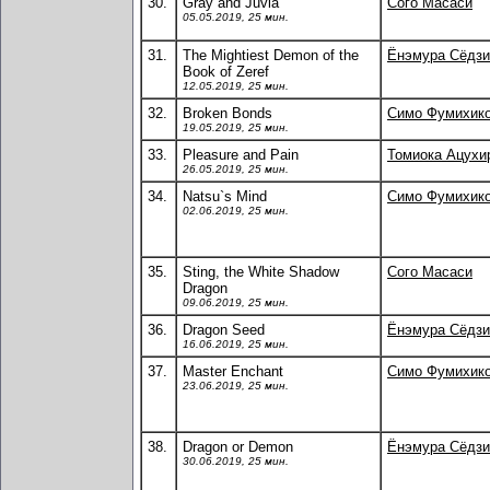
30.
Gray and Juvia
Сого Масаси
05.05.2019, 25 мин.
31.
The Mightiest Demon of the
Ёнэмура Сёдзи
Book of Zeref
12.05.2019, 25 мин.
32.
Broken Bonds
Симо Фумихик
19.05.2019, 25 мин.
33.
Pleasure and Pain
Томиока Ацухи
26.05.2019, 25 мин.
34.
Natsu`s Mind
Симо Фумихик
02.06.2019, 25 мин.
35.
Sting, the White Shadow
Сого Масаси
Dragon
09.06.2019, 25 мин.
36.
Dragon Seed
Ёнэмура Сёдзи
16.06.2019, 25 мин.
37.
Master Enchant
Симо Фумихик
23.06.2019, 25 мин.
38.
Dragon or Demon
Ёнэмура Сёдзи
30.06.2019, 25 мин.