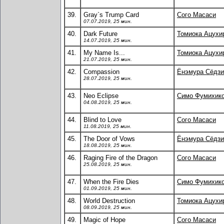
39.
Gray`s Trump Card
Сого Масаси
07.07.2019, 25 мин.
40.
Dark Future
Томиока Ацухи
14.07.2019, 25 мин.
41.
My Name Is...
Томиока Ацухи
21.07.2019, 25 мин.
42.
Compassion
Ёнэмура Сёдзи
28.07.2019, 25 мин.
43.
Neo Eclipse
Симо Фумихик
04.08.2019, 25 мин.
44.
Blind to Love
Сого Масаси
11.08.2019, 25 мин.
45.
The Door of Vows
Ёнэмура Сёдзи
18.08.2019, 25 мин.
46.
Raging Fire of the Dragon
Сого Масаси
25.08.2019, 25 мин.
47.
When the Fire Dies
Симо Фумихик
01.09.2019, 25 мин.
48.
World Destruction
Томиока Ацухи
08.09.2019, 25 мин.
49.
Magic of Hope
Сого Масаси