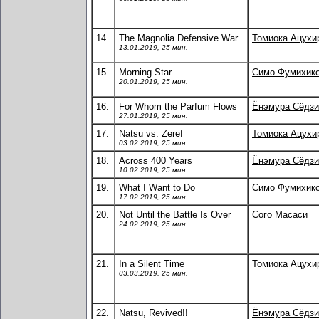
14.
The Magnolia Defensive War
Томиока Ацухи
13.01.2019, 25 мин.
15.
Morning Star
Симо Фумихик
20.01.2019, 25 мин.
16.
For Whom the Parfum Flows
Ёнэмура Сёдзи
27.01.2019, 25 мин.
17.
Natsu vs. Zeref
Томиока Ацухи
03.02.2019, 25 мин.
18.
Across 400 Years
Ёнэмура Сёдзи
10.02.2019, 25 мин.
19.
What I Want to Do
Симо Фумихик
17.02.2019, 25 мин.
20.
Not Until the Battle Is Over
Сого Масаси
24.02.2019, 25 мин.
21.
In a Silent Time
Томиока Ацухи
03.03.2019, 25 мин.
22.
Natsu, Revived!!
Ёнэмура Сёдзи