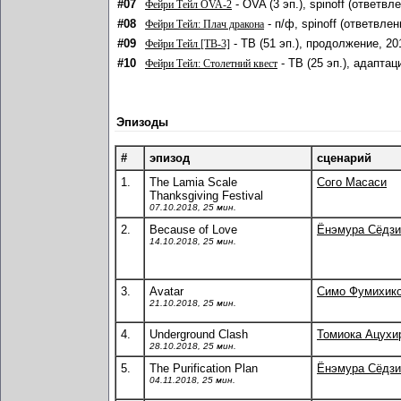
#07
- OVA (3 эп.), spinoff (ответв
Фейри Тейл OVA-2
#08
- п/ф, spinoff (ответвле
Фейри Тейл: Плач дракона
#09
- ТВ (51 эп.), продолжение, 20
Фейри Тейл [ТВ-3]
#10
- ТВ (25 эп.), адаптац
Фейри Тейл: Столетний квест
Эпизоды
#
эпизод
сценарий
1.
The Lamia Scale
Сого Масаси
Thanksgiving Festival
07.10.2018, 25 мин.
2.
Because of Love
Ёнэмура Сёдзи
14.10.2018, 25 мин.
3.
Avatar
Симо Фумихик
21.10.2018, 25 мин.
4.
Underground Clash
Томиока Ацухи
28.10.2018, 25 мин.
5.
The Purification Plan
Ёнэмура Сёдзи
04.11.2018, 25 мин.