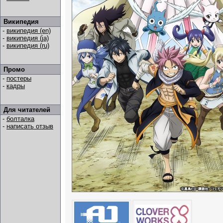
Википедия
-
википедия (en)
-
википедия (ja)
-
википедия (ru)
Промо
-
постеры
-
кадры
Для читателей
-
болталка
-
написать отзыв