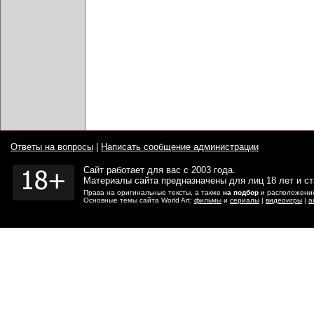
Ответы на вопросы
|
Написать сообщение администрации
Сайт работает для вас с 2003 года.
Материалы сайта предназначены для лиц 18 лет и с
Права на оригинальные тексты, а также
на подбор
и расположение
Основные темы сайта World Art:
фильмы
и
сериалы
|
видеоигры
|
а