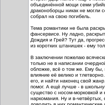
объединённой мощи семи убийц
драконоборцы никак не могли со
собрал на свою погибель.
Тема романтики не была раскры
фансервисе. Ну ладно, раскрыт
Дождия и Грей? Тут да, прогре
из коротких штанишек - ему тол
В заключении пожелаю всяческ
только не в написании очердной
обложке, всё о том же. Ему бы,
влияние её велико и тлетворно.
его, и найти наконец свой жанр
помог. А ещё лучше - в школьну
существо с носом-морковкой и к
наркомания. Ну и в-четвёртых,
доводить в них романтические 