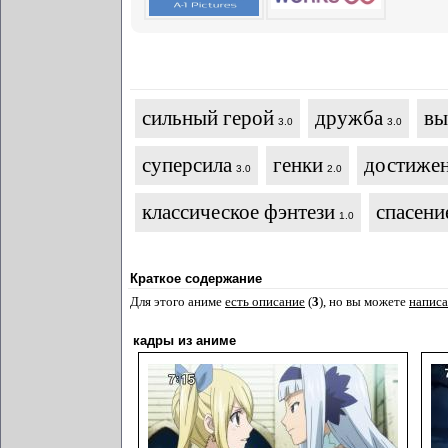
сильный герой
дружба
вы
3.0
3.0
суперсила
генки
достижен
3.0
2.0
классическое фэнтези
спасени
1.0
Краткое содержание
Для этого аниме
есть описание
(
3
), но вы можете
написа
кадры из аниме