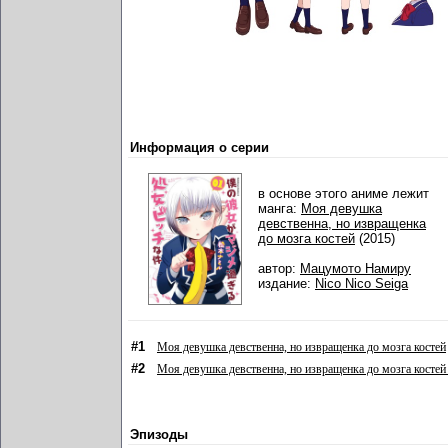
Информация о серии
в основе этого аниме лежит
манга:
Моя девушка
девственна, но извращенка
до мозга костей
(2015)
автор:
Мацумото Намиру
издание:
Nico Nico Seiga
#1
Моя девушка девственна, но извращенка до мозга костей
#2
Моя девушка девственна, но извращенка до мозга косте
Эпизоды