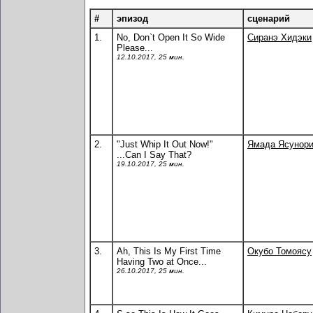
#
эпизод
сценарий
1.
No, Don`t Open It So Wide
Сиранэ Хидэки
Please...
12.10.2017, 25 мин.
2.
"Just Whip It Out Now!"
Ямада Ясунор
...Can I Say That?
19.10.2017, 25 мин.
3.
Ah, This Is My First Time
Окубо Томоясу
Having Two at Once...
26.10.2017, 25 мин.