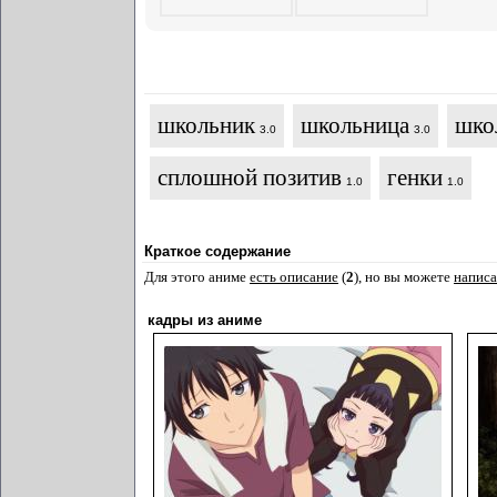
школьник
школьница
шко
3.0
3.0
сплошной позитив
генки
1.0
1.0
Краткое содержание
Для этого аниме
есть описание
(
2
), но вы можете
написа
кадры из аниме