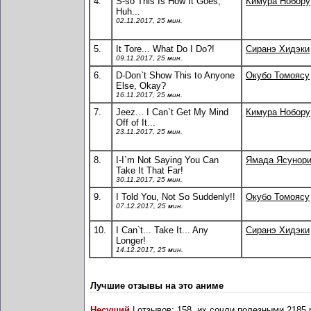
4.
S-so This Is How It Goes,
Кимура Нобору
Huh...
02.11.2017, 25 мин.
5.
It Tore... What Do I Do?!
Сиранэ Хидэки
09.11.2017, 25 мин.
6.
D-Don`t Show This to Anyone
Окубо Томоясу
Else, Okay?
16.11.2017, 25 мин.
7.
Jeez... I Can`t Get My Mind
Кимура Нобору
Off of It...
23.11.2017, 25 мин.
8.
I-I`m Not Saying You Can
Ямада Ясунор
Take It That Far!
30.11.2017, 25 мин.
9.
I Told You, Not So Suddenly!!
Окубо Томоясу
07.12.2017, 25 мин.
10.
I Can`t... Take It... Any
Сиранэ Хидэки
Longer!
14.12.2017, 25 мин.
Лучшие отзывы на это аниме
Несущий
| отзывов: 158, их сочли полезными 2185 