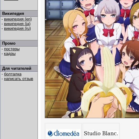
Википедия
-
википедия (en)
-
википедия (ja)
-
википедия (ru)
Промо
-
постеры
-
кадры
Для читателей
-
болталка
-
написать отзыв