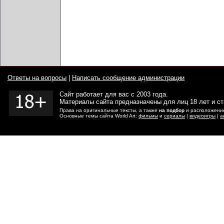
Ответы на вопросы
|
Написать сообщение администрации
Сайт работает для вас с 2003 года.
Материалы сайта предназначены для лиц 18 лет и с
Права на оригинальные тексты, а также
на подбор
и расположение
Основные темы сайта World Art:
фильмы
и
сериалы
|
видеоигры
|
а