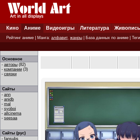
Кино
Аниме
Видеоигры
Литература
Живопис
Рейтинг аниме
| Манга:
алфавит
,
жанры
|
База данных по аниме
|
Теги
Основное
-
авторы
(82)
-
компании
(3)
-
связки
Сайты
-
ann
-
anidb
-
mal
-
syoboi
-
allcinema
-
seesaa
Сайты (рус)
-
fansubs