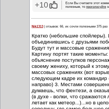
+10
Если Вы считаете этот комм
полезным, то
проголосуйте
з
Nik1313
| отзывов: 66, их сочли полезными 375 раз
Кратко (небольшие спойлеры). 
объединившись с друзьями побе
Будут тут и массовые сражения
Картину портят такие моменты
объяснение поступков персонаже
своему жениху, который к этому
массовых сражениях (вот взрыв
следующем кадре их командир (
направо) 3. Местами совершен
думаешь, что фентези, а оказыв
(в духе - волки, что сражаются
летает как метеор...)...но в ц
середину, где самое большое о