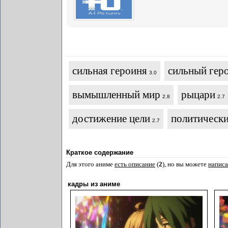
сильная героиня
сильный гер
3.0
вымышленный мир
рыцари
2.8
2.7
достижение цели
политически
2.7
Краткое содержание
Для этого аниме
есть описание
(
2
), но вы можете
написа
кадры из аниме