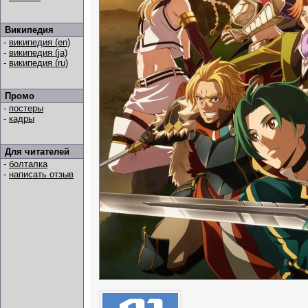
Википедия
-
википедия (en)
-
википедия (ja)
-
википедия (ru)
Промо
-
постеры
-
кадры
Для читателей
-
болталка
-
написать отзыв