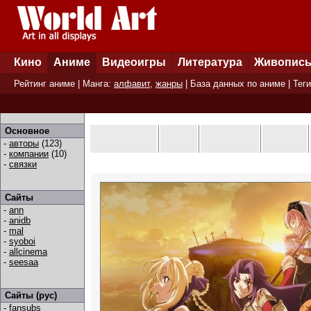
Кино
Аниме
Видеоигры
Литература
Живопис
Рейтинг аниме
| Манга:
алфавит
,
жанры
|
База данных по аниме
|
Теги
Основное
-
авторы
(123)
-
компании
(10)
-
связки
Сайты
-
ann
-
anidb
-
mal
-
syoboi
-
allcinema
-
seesaa
Сайты (рус)
-
fansubs