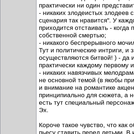
практически ни один представи
- никаких злодеистых злодеев с
сценария так нравится". У кажд
приходится отстаивать - когда 
собственной смертью;
- никакого беспрерывного мочил
Тут и политические интриги, и 
осуществляются битвой! ) - да
практически каждому первому 
- никаких навязчивых мелодрам
не основной темой (в якобы пр
и внимание на романтике акцент
принципиально для сюжета, а н
есть тут специальный персонаж 
Эх.
Короче такое чувство, что как 
пьесу ставить перед детьми. В 