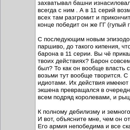
захватывал башни изнасиловал 
всегда с ним . А в 11 серий во
всех там разгромит и прикончит
конце победит он же ГГ (гупый г
С последующим новым эпизодом
паршиво, до такого кипения, чт
барона в 11 серии. Вы чё прик
твоих действиях? Барон совсе
был? То как он вообще власть 
возьми тут вообще творится. С
идиотами. Их действия имееют 
экшена превращался в очередн
всем подряд королевами, и рыц
К полному дебилизму и земного
И вот, объясните мне, чем он о
Его армия непобедима и все ска