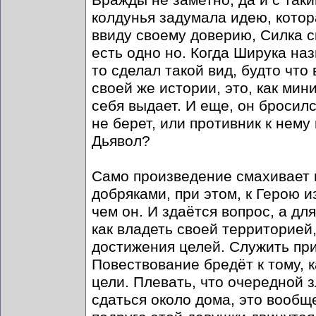
Вражды не заметно, да и с так
колдунья задумала идею, котор
ввиду своему доверию, Силка ск
есть одно но. Когда Ширука наз
то сделал такой вид, будто что
своей же истории, это, как мини
себя выдает. И еще, он бросилс
не берет, или противник к нему
Дьявол?
Само произведение смахивает н
добряками, при этом, к Герою и
чем он. И здаётся вопрос, а дл
как владеть своей территорией,
достижения целей. Служить при
Повествование бредёт к тому, к
цели. Плевать, что очередной з
сдаться около дома, это вообщ