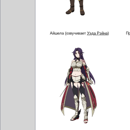
Айшела (озвучивает
Уэда Рэйна
)
Пр