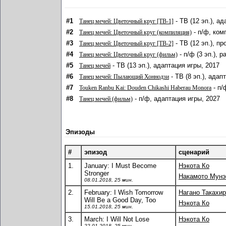
#1
- ТВ (12 эп.), а
Танец мечей: Цветочный круг [ТВ-1]
#2
- п/ф, ком
Танец мечей: Цветочный круг (компиляция)
#3
- ТВ (12 эп.), п
Танец мечей: Цветочный круг [ТВ-2]
#4
- п/ф (3 эп.), 
Танец мечей: Цветочный круг (фильм)
#5
- ТВ (13 эп.), адаптация игры, 2017
Танец мечей
#6
- ТВ (8 эп.), адап
Танец мечей: Пылающий Хоннодзи
#7
- п/
Touken Ranbu Kai: Douden Chikashi Haberau Monora
#8
- п/ф, адаптация игры, 2027
Танец мечей (фильм)
Эпизоды
#
эпизод
сценарий
1.
January: I Must Become
Нэкота Ко
Stronger
Накамото Мунэ
08.01.2018, 25 мин.
2.
February: I Wish Tomorrow
Нагано Такахи
Will Be a Good Day, Too
Нэкота Ко
15.01.2018, 25 мин.
3.
March: I Will Not Lose
Нэкота Ко
22.01.2018, 25 мин.