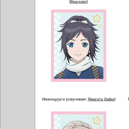
Мицухиро
)
Иманоцуруги (озвучивает
Ямасита Дайки
)