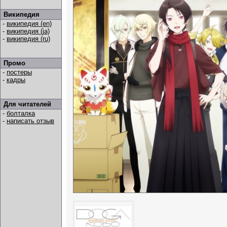
Википедия
-
википедия (en)
-
википедия (ja)
-
википедия (ru)
Промо
-
постеры
-
кадры
Для читателей
-
болталка
-
написать отзыв