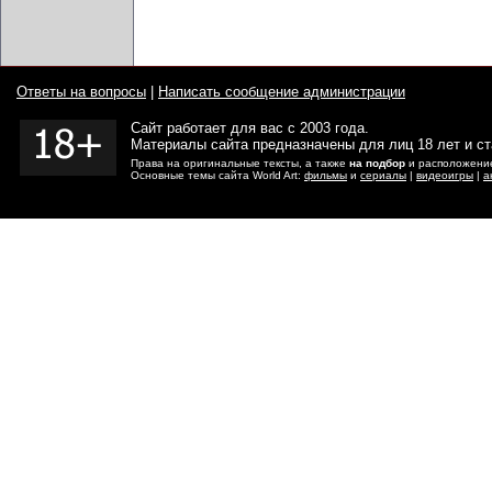
Ответы на вопросы
|
Написать сообщение администрации
Сайт работает для вас с 2003 года.
Материалы сайта предназначены для лиц 18 лет и с
Права на оригинальные тексты, а также
на подбор
и расположение
Основные темы сайта World Art:
фильмы
и
сериалы
|
видеоигры
|
а