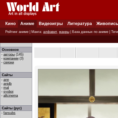
Кино
Аниме
Видеоигры
Литература
Живопис
Рейтинг аниме
| Манга:
алфавит
,
жанры
|
База данных по аниме
|
Теги
Основное
-
авторы
(145)
-
компании
(3)
-
связки
Сайты
-
ann
-
anidb
-
mal
-
syoboi
-
allcinema
Сайты (рус)
-
fansubs