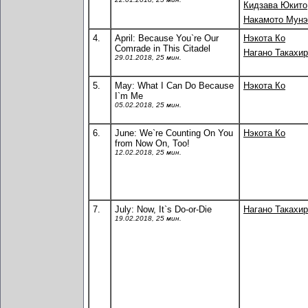
Кидзава Юкито
Накамото Мунэ
4.
April: Because You`re Our
Нэкота Ко
Comrade in This Citadel
Нагано Такахи
29.01.2018, 25 мин.
5.
May: What I Can Do Because
Нэкота Ко
I`m Me
05.02.2018, 25 мин.
6.
June: We`re Counting On You
Нэкота Ко
from Now On, Too!
12.02.2018, 25 мин.
7.
July: Now, It`s Do-or-Die
Нагано Такахи
19.02.2018, 25 мин.