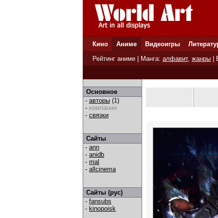
Кино
Аниме
Видеоигры
Литерату
Рейтинг аниме
| Манга:
алфавит
,
жанры
|
Основное
-
авторы
(1)
-
компании
-
связки
Сайты
-
ann
-
anidb
-
mal
-
allcinema
Сайты (рус)
-
fansubs
-
kinopoisk