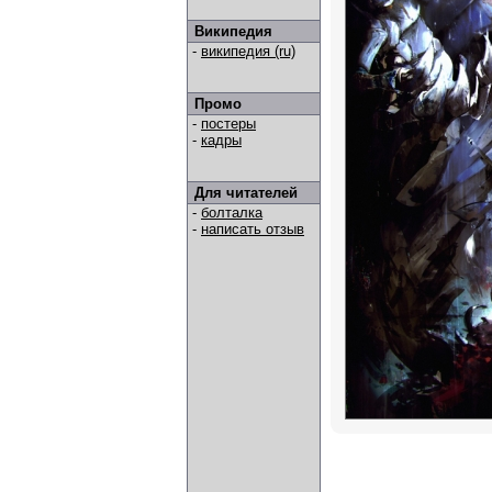
Википедия
-
википедия (ru)
Промо
-
постеры
-
кадры
Для читателей
-
болталка
-
написать отзыв