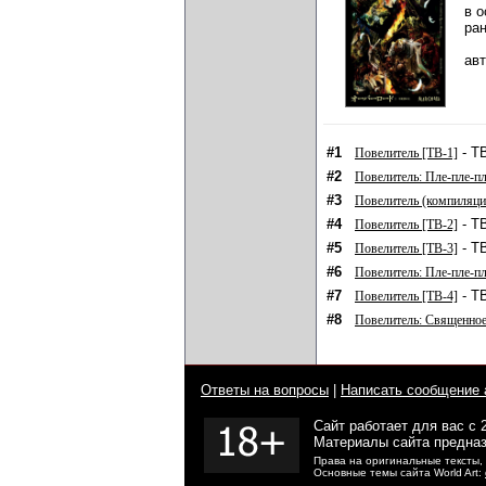
в о
ра
ав
#1
- ТВ
Повелитель [ТВ-1]
#2
Повелитель: Пле-пле-п
#3
Повелитель (компиляци
#4
- ТВ
Повелитель [ТВ-2]
#5
- ТВ
Повелитель [ТВ-3]
#6
Повелитель: Пле-пле-п
#7
- ТВ
Повелитель [ТВ-4]
#8
Повелитель: Священное
Ответы на вопросы
|
Написать сообщение 
Сайт работает для вас с 
Материалы сайта предназ
Права на оригинальные тексты,
Основные темы сайта World Art: