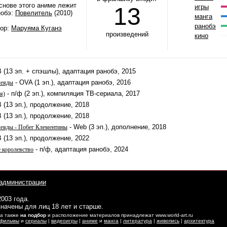
снове этого аниме лежит
13
игры
нобэ:
Повелитель
(2010)
манга
ранобэ
тор:
Маруяма Куганэ
произведений
кино
 (13 эп. + спэшлы), адаптация ранобэ, 2015
- OVA (1 эп.), адаптация ранобэ, 2016
леяды
- п/ф (2 эп.), компиляция ТВ-сериала, 2017
я)
 (13 эп.), продолжение, 2018
 (13 эп.), продолжение, 2018
- Web (3 эп.), дополнение, 2018
леяды - Побег Клементины
 (13 эп.), продолжение, 2022
- п/ф, адаптация ранобэ, 2024
 королевство
администрации
2003 года.
начены для лиц 18 лет и старше.
 а также
на подбор
и расположение материалов принадлежат www.world-art.ru
фильмы
и
сериалы
|
видеоигры
|
аниме
и
манга
|
литература
|
живопись
|
архитектура