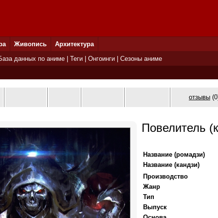
ра
Живопись
Архитектура
База данных по аниме
|
Теги
|
Онгоинги
|
Сезоны аниме
отзывы
(0
Повелитель (
Название (ромадзи)
Название (кандзи)
Производство
Жанр
Тип
Выпуск
Основа