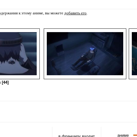
содержания к этому аниме, вы можете
добавить его
.
 [44]
аниме
в франшизу входит