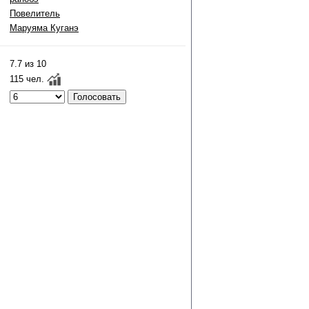
Повелитель
Маруяма Куганэ
7.7 из 10
115 чел.