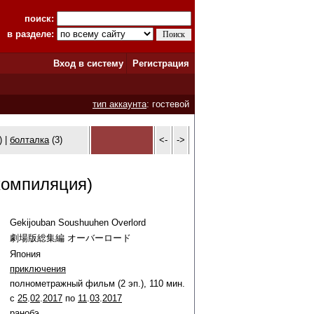
поиск:
в разделе:
Вход в систему
Регистрация
тип аккаунта
: гостевой
) |
болталка
(3)
<-
->
компиляция)
Gekijouban Soushuuhen Overlord
劇場版総集編 オーバーロード
Япония
приключения
полнометражный фильм (2 эп.), 110 мин.
c
25
.
02
.
2017
по
11
.
03
.
2017
ранобэ