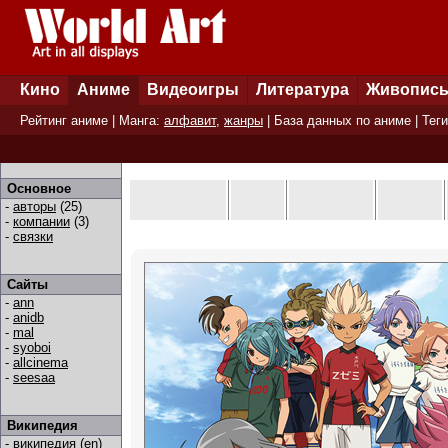
Кино
Аниме
Видеоигры
Литература
Живопис
Рейтинг аниме
| Манга:
алфавит
,
жанры
|
База данных по аниме
|
Теги
Основное
-
авторы
(25)
-
компании
(3)
-
связки
Сайты
-
ann
-
anidb
-
mal
-
syoboi
-
allcinema
-
seesaa
Википедия
-
википедия (en)