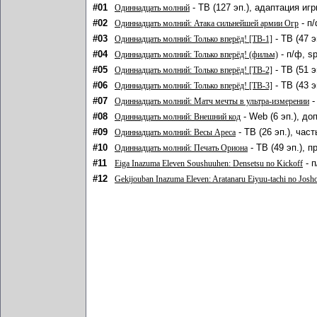
#01
- ТВ (127 эп.), адаптация игр
Одиннадцать молний
#02
- п/
Одиннадцать молний: Атака сильнейшей армии Огр
#03
- ТВ (47 э
Одиннадцать молний: Только вперёд! [ТВ-1]
#04
- п/ф, s
Одиннадцать молний: Только вперёд! (фильм)
#05
- ТВ (51 
Одиннадцать молний: Только вперёд! [ТВ-2]
#06
- ТВ (43 
Одиннадцать молний: Только вперёд! [ТВ-3]
#07
-
Одиннадцать молний: Матч мечты в ультра-измерении
#08
- Web (6 эп.), до
Одиннадцать молний: Внешний код
#09
- ТВ (26 эп.), час
Одиннадцать молний: Весы Ареса
#10
- ТВ (49 эп.), 
Одиннадцать молний: Печать Ориона
#11
- п
Eiga Inazuma Eleven Soushuuhen: Densetsu no Kickoff
#12
Gekijouban Inazuma Eleven: Aratanaru Eiyuu-tachi no Josh