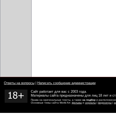
Ответы на вопросы
|
Написать сообщение администрации
Сайт работает для вас с 2003 года.
Материалы сайта предназначены для лиц 18 лет и с
Права на оригинальные тексты, а также
на подбор
и расположение
Основные темы сайта World Art:
фильмы
и
сериалы
|
видеоигры
|
а