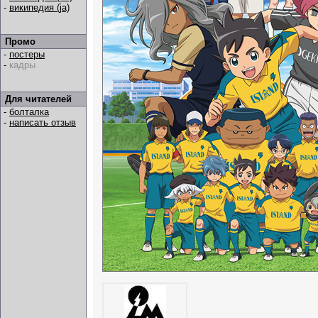
-
википедия (ja)
Промо
-
постеры
-
кадры
Для читателей
-
болталка
-
написать отзыв