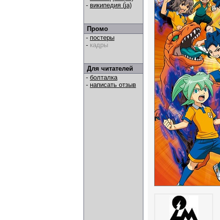
-
википедия (ja)
Промо
-
постеры
-
кадры
Для читателей
-
болталка
-
написать отзыв