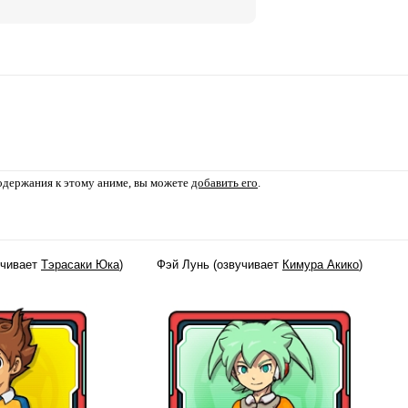
содержания к этому аниме, вы можете
добавить его
.
учивает
Тэрасаки Юка
)
Фэй Лунь (озвучивает
Кимура Акико
)