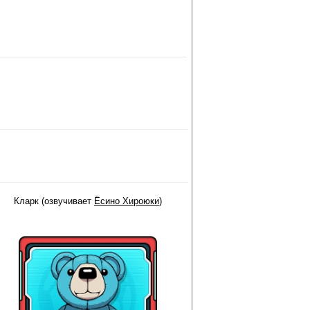
Кларк (озвучивает
Ёсино Хироюки
)