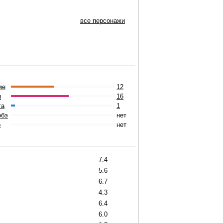
все персонажи
ме
12
ы
16
га
1
обэ
нет
о
нет
7.4
5.6
6.7
4.3
6.4
6.0