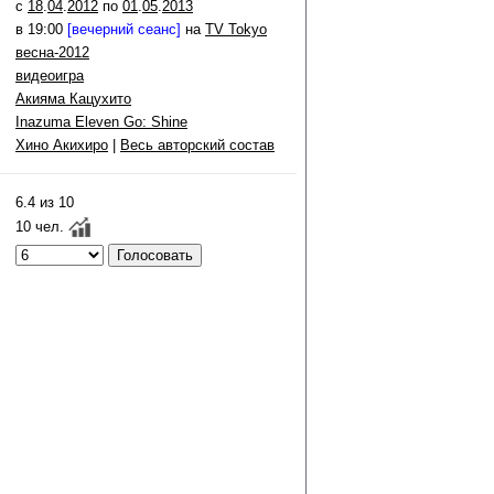
c
18
.
04
.
2012
по
01
.
05
.
2013
в 19:00
[вечерний сеанс]
на
TV Tokyo
весна-2012
видеоигра
Акияма Кацухито
Inazuma Eleven Go: Shine
Хино Акихиро
|
Весь авторский состав
6.4 из 10
10 чел.