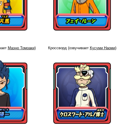
вает
Маэно Томоаки
)
Кроссворд (озвучивает
Кусуми Наоми
)