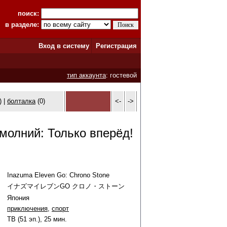
поиск:
в разделе:
Вход в систему
Регистрация
тип аккаунта
: гостевой
) |
болталка
(0)
<-
->
молний: Только вперёд!
Inazuma Eleven Go: Chrono Stone
イナズマイレブンGO クロノ・ストーン
Япония
приключения
,
спорт
ТВ (51 эп.), 25 мин.