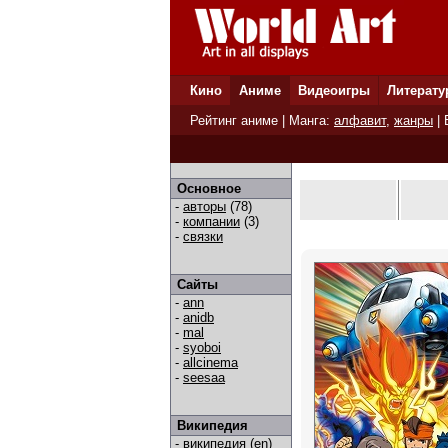
Кино
Аниме
Видеоигры
Литерату
Рейтинг аниме
| Манга:
алфавит
,
жанры
|
Основное
-
авторы
(78)
-
компании
(3)
-
связки
Сайты
-
ann
-
anidb
-
mal
-
syoboi
-
allcinema
-
seesaa
Википедия
-
википедия (en)