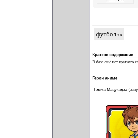
футбол
3.0
Краткое содержание
В базе ещё нет краткого 
Герои аниме
Тэмма Мацукадзэ (озв