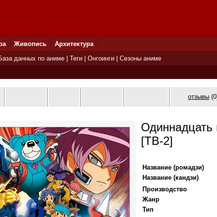
ра
Живопись
Архитектура
База данных по аниме
|
Теги
|
Онгоинги
|
Сезоны аниме
отзывы
(0
Одиннадцать 
[ТВ-2]
Название (ромадзи)
Название (кандзи)
Производство
Жанр
Тип