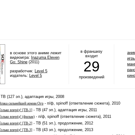
в франшизу
ани
в основе этого аниме лежит
входит
видеоигра:
Inazuma Eleven
игр
29
Go: Shine
(2011)
ман
ран
разработчик:
Level 5
издатель:
Level 5
кин
произведений
 ТВ (127 эп.), адаптация игры, 2008
- п/ф, spinoff (ответвление сюжета), 2010
Атака сильнейшей армии Огр
- ТВ (47 эп.), адаптация игры, 2011
олько вперёд! [ТВ-1]
- п/ф, spinoff (ответвление сюжета), 2011
олько вперёд! (фильм)
- ТВ (51 эп.), продолжение, 2012
олько вперёд! [ТВ-2]
- ТВ (43 эп.), продолжение, 2013
олько вперёд! [ТВ-3]