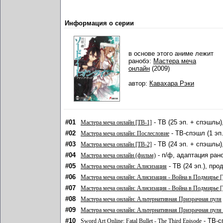
Информация о серии
в основе этого аниме лежит
ранобэ:
Мастера меча
онлайн
(2009)
автор:
Кавахара Рэки
#01
- ТВ (25 эп. + спэшлы)
Мастера меча онлайн [ТВ-1]
#02
- ТВ-спэшл (1 эп
Мастера меча онлайн: Послесловие
#03
- ТВ (24 эп. + спэшлы)
Мастера меча онлайн [ТВ-2]
#04
- п/ф, адаптация ран
Мастера меча онлайн (фильм)
#05
- ТВ (24 эп.), пр
Мастера меча онлайн: Алисизация
#06
Мастера меча онлайн: Алисизация - Война в Подмирье [
#07
Мастера меча онлайн: Алисизация - Война в Подмирье [
#08
Мастера меча онлайн: Альтернативная Призрачная пуля
#09
Мастера меча онлайн: Альтернативная Призрачная пуля 
#10
- ТВ-с
Sword Art Online: Fatal Bullet - The Third Episode