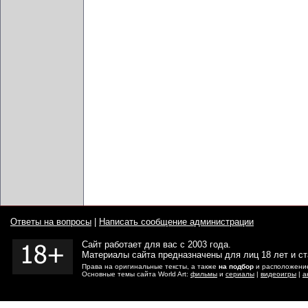
Ответы на вопросы
|
Написать сообщение администрации
Сайт работает для вас с 2003 года.
Материалы сайта предназначены для лиц 18 лет и с
Права на оригинальные тексты, а также
на подбор
и расположение
Основные темы сайта World Art:
фильмы
и
сериалы
|
видеоигры
|
а