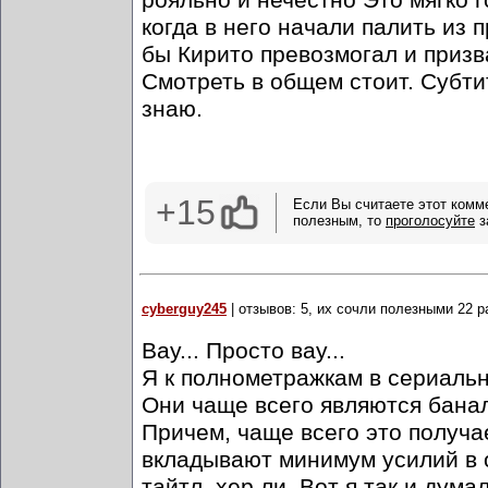
рояльно и нечестно Это мягко 
когда в него начали палить из
бы Кирито превозмогал и приз
Смотреть в общем стоит. Субтит
знаю.
+15
Если Вы считаете этот комм
полезным, то
проголосуйте
з
cyberguy245
| отзывов: 5, их сочли полезными 22 р
Вау... Просто вау...
Я к полнометражкам в сериальн
Они чаще всего являются бана
Причем, чаще всего это получа
вкладывают минимум усилий в 
тайтл, хер ли. Вот я так и думал