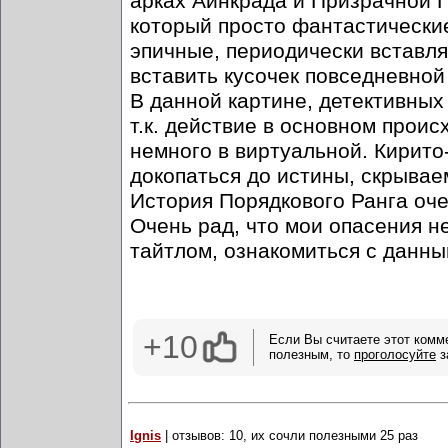
арках Айнкрада и Призрачной П
который просто фантастические
эпичные, периодически вставля
вставить кусочек повседневной
В данной картине, детективных
т.к. действие в основном прои
немного в виртуальной. Кирито
докопаться до истины, скрыва
История Порядкового Ранга очен
Очень рад, что мои опасения н
тайтлом, ознакомиться с данн
+10
Если Вы считаете этот комм
полезным, то
проголосуйте
з
Ignis
| отзывов: 10, их сочли полезными 25 раз