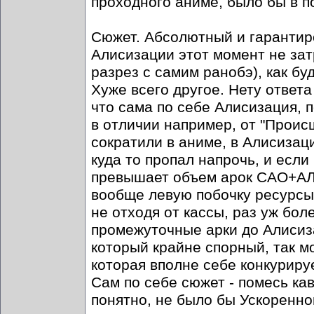
проходного аниме, было бы в п
Сюжет. Абсолютный и гарантир
Алисизации этот момент не за
разрез с самим ранобэ), как буд
Хуже всего другое. Нету ответа
что сама по себе Алисизация, 
в отличии например, от "Проис
сократили в аниме, в Алисизаци
куда то пропал напрочь, и есл
превышает объем арок САО+АЛО
вообще левую побочку ресурсы 
не отходя от кассы, раз уж бо
промежуточные арки до Алисиз
который крайне спорный, так м
которая вполне себе конкуриру
Сам по себе сюжет - помесь ка
понятно, не было бы Ускоренно