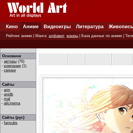
Кино
Аниме
Видеоигры
Литература
Живопис
Рейтинг аниме
| Манга:
алфавит
,
жанры
|
База данных по аниме
|
Теги
Основное
-
авторы
(76)
-
компании
(1)
-
связки
Сайты
-
ann
-
anidb
-
mal
-
allcinema
Сайты (рус)
-
fansubs