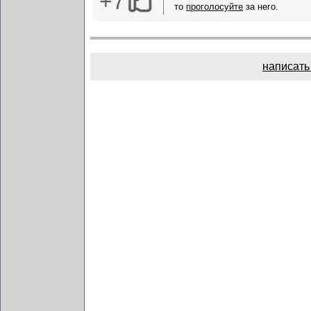
+7
то
проголосуйте
за него.
написать