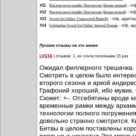
#11
- п/
Мастера меча онлайн: Прогрессив (фильм первый)
#12
- п/
Мастера меча онлайн: Прогрессив (фильм второй)
#13
- п/ф, адаптац
Sword Art Online: Unanswered Butterfly
#14
- п/ф, ад
Gekijouban Sword Art Online: Integral Domain
Лучшие отзывы на это аниме
LVGTA
| отзывов: 1, их сочли полезными 15 раз
Ожидал филлерного трешачка. На
Смотреть в целом было интере
второго сезона и аркой андерв
Графоний хороший, ибо мувик.
Сюжет: +-. Отсебятины вроде ка
временные рамки между арками.
технологии полного погружения
довольно странно смотрится. К
Битвы в целом поставлены хоро