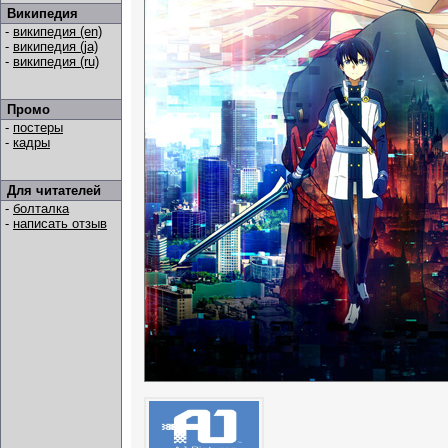
Википедия
-
википедия (en)
-
википедия (ja)
-
википедия (ru)
Промо
-
постеры
-
кадры
Для читателей
-
болталка
-
написать отзыв