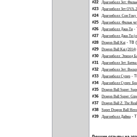
#22
Драгонболл Зет: Филь
#23
Драгонболл Зет OVA-
#24
Драгонболл: Сон Гоку 
#25
Драгонболл: Фильм че
#26
- 
Драгонболл Джи-Ти
#27
Драгонболл Джи-Ти (с
#28
- ТВ (
Dragon Ball Kai
#29
Dragon Ball Kai (2014)
#30
Драгонболл: Эпизод Б
#31
Драгонболл Зет: Битва
#32
Драгонболл Зет: Воск
#33
- Т
Драгонболл Супер
#34
Драгонболл Супер: Бр
#35
Dragon Ball Super: Sup
#36
Dragon Ball Super: Ging
#37
Dragon Ball Z: The Rea
#38
Super Dragon Ball Hero
#39
- Т
Драгонболл Дайма
Лучшие отзывы на это