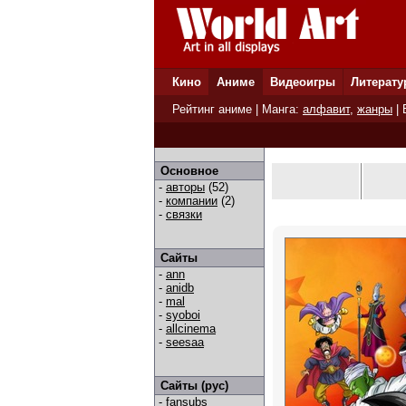
Кино
Аниме
Видеоигры
Литерату
Рейтинг аниме
| Манга:
алфавит
,
жанры
|
Основное
-
авторы
(52)
-
компании
(2)
-
связки
Сайты
-
ann
-
anidb
-
mal
-
syoboi
-
allcinema
-
seesaa
Сайты (рус)
-
fansubs