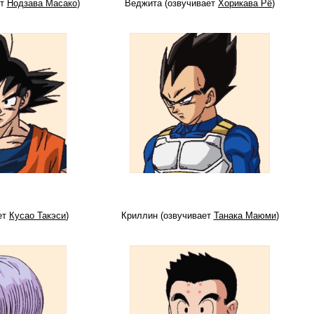
ет
Нодзава Масако
)
Веджита (озвучивает
Хорикава Рё
)
ет
Кусао Такэси
)
Криллин (озвучивает
Танака Маюми
)