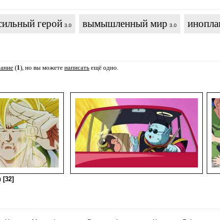
сильный герой
вымышленный мир
инопла
3.0
3.0
сание
(
1
), но вы можете
написать
ещё одно.
 [32]