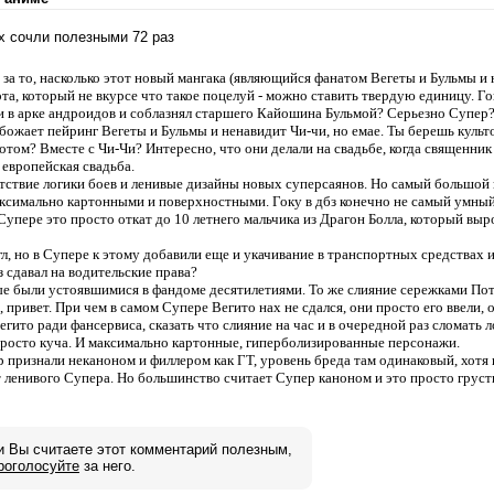
их сочли полезными 72 раз
за то, насколько этот новый мангака (являющийся фанатом Вегеты и Бульмы и
та, который не вкурсе что такое поцелуй - можно ставить твердую единицу. Го
и в арке андроидов и соблазнял старшего Кайошина Бульмой? Серьезно Супер
божает пейринг Вегеты и Бульмы и ненавидит Чи-чи, но емае. Ты берешь кул
том? Вместе с Чи-Чи? Интересно, что они делали на свадьбе, когда священник 
 европейская свадьба.
тствие логики боев и ленивые дизайны новых суперсаянов. Но самый большой г
ксимально картонными и поверхностными. Гоку в дбз конечно не самый умный 
Супере это просто откат до 10 летнего мальчика из Драгон Болла, который выр
гл, но в Супере к этому добавили еще и укачивание в транспортных средствах 
з сдавал на водительские права?
е были устоявшимися в фандоме десятилетиями. То же слияние сережками Пота
с, привет. При чем в самом Супере Вегито нах не сдался, они просто его ввели, 
гито ради фансервиса, сказать что слияние на час и в очередной раз сломать л
просто куча. И максимально картонные, гиперболизированные персонажи.
 признали неканоном и филлером как ГТ, уровень бреда там одинаковый, хотя 
т ленивого Супера. Но большинство считает Супер каноном и это просто груст
и Вы считаете этот комментарий полезным,
роголосуйте
за него.