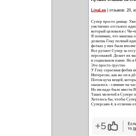
LinaLee
| отзывов: 20, 
Супер просто днище. Уже 
умственно отсталого идио
который целовался с Чи-ч
Я понимаю, что мангака о
делаешь Гоку полный идио
фотках у них была вполне
Все ругают Супер за отсу
персонажей. Делает их ма
в социальном плане. Но в 
Это просто грустно
У Гоку серьезная фобия и
Интересно, как же он в дб
Потом куча вещей, которы
оказалось - слияние на ча
Но им надо было ввести Ве
Таких мелочей в Супере 
Хотелось бы, чтобы Супер
Суперсаян 4, в отличии о
+5
Есл
то
п