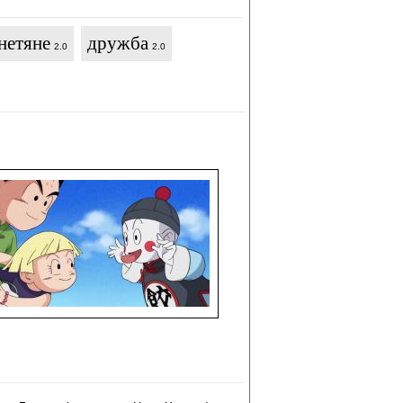
нетяне
дружба
2.0
2.0