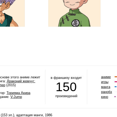
аниме
основе этого аниме лежит
в франшизу входит
нга:
Драконий жемчуг:
150
игры
пер
(2015)
манга
ранобэ
тор:
Торияма Акира
произведений
дание:
V-Jump
кино
 (153 эп.), адаптация манги, 1986