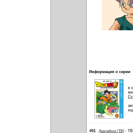
Информация о серии
в 
ма
Су
ав
из
#01
- ТВ
Драгонболл [ТВ]