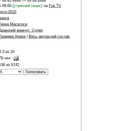
в 09:00
[утренний сеанс]
на
Fuji TV
лето-2015
манга
Тиока Масатоси
Драконий жемчуг: Супер
Торияма Акира
|
Весь авторский состав
8.3 из 10
79 чел.
536 из 5742