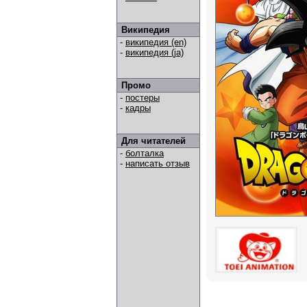
Википедия
-
википедия (en)
-
википедия (ja)
Промо
-
постеры
-
кадры
Для читателей
-
болталка
-
написать отзыв