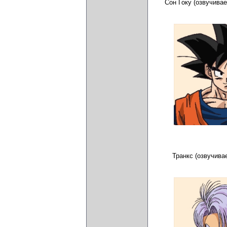
Сон Гоку (озвучива
Транкс (озвучива