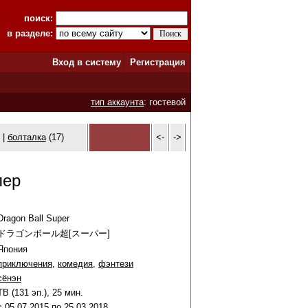
поиск:
в разделе:
Вход в систему
Регистрация
тип аккаунта
: гостевой
 |
болталка
(17)
<-
->
пер
Dragon Ball Super
ドラゴンボール超[スーパー]
Япония
приключения
,
комедия
,
фэнтези
сёнэн
ТВ (131 эп.), 25 мин.
c
05
.
07
.
2015
по
25
.
03
.
2018