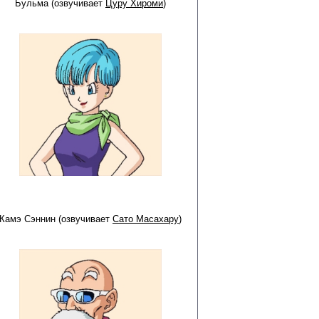
Бульма (озвучивает
Цуру Хироми
)
Камэ Сэннин (озвучивает
Сато Масахару
)