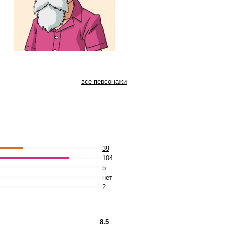
все персонажи
39
104
5
нет
2
8.5