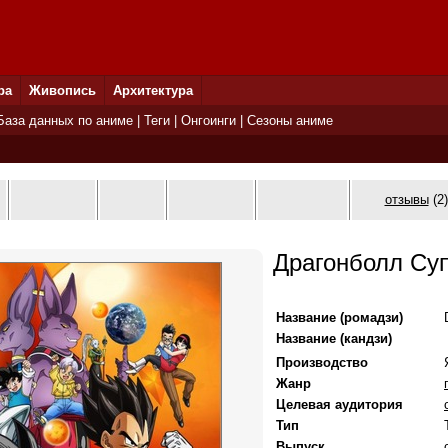
ра
Живопись
Архитектура
База данных по аниме
|
Теги
|
Онгоинги
|
Сезоны аниме
отзывы
(2)
Драгонболл Су
Название (ромадзи)
Название (кандзи)
Производство
Жанр
Целевая аудитория
Тип
Выпуск