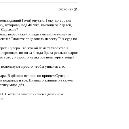
2020.09.01
 ненавидящий Гочи) опустил Гоку до уровня
ку, которому под 40 уже, имеющего 2 детей,
? Серьезно?
ьтовых персонажей и ради смешного момента
сказал "можете поцеловать невесту"? А судя по
рех Супера - то что он ломает характеры
персонаж, но он за 4 года брака реально вырос
ос в лесу и просто не вкурсе некоторых вещей.
и используют просто чтобы унизить его.
ра. В дбз оно вечное, но пришел Супер и
он подрался и все. Никакого влияния на сюжет.
огику мира дбз.
в ГТ хотя бы заморочились в дизайном
но.