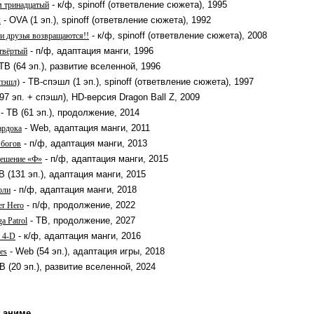
- к/ф, spinoff (ответвление сюжета), 1995
м тринадцатый
- OVA (1 эп.), spinoff (ответвление сюжета), 1992
2
- к/ф, spinoff (ответвление сюжета), 2008
и друзья возвращаются!!
- п/ф, адаптация манги, 1996
твёртый
ТВ (64 эп.), развитие вселенной, 1996
- ТВ-спэшл (1 эп.), spinoff (ответвление сюжета), 1997
пэшл)
97 эп. + спэшл), HD-версия Dragon Ball Z, 2009
- ТВ (61 эп.), продолжение, 2014
- Web, адаптация манги, 2011
ардока
- п/ф, адаптация манги, 2013
 богов
- п/ф, адаптация манги, 2015
решение «Ф»
В (131 эп.), адаптация манги, 2015
- п/ф, адаптация манги, 2018
оли
- п/ф, продолжение, 2022
er Hero
- ТВ, продолжение, 2027
a Patrol
- к/ф, адаптация манги, 2016
l 4-D
- Web (54 эп.), адаптация игры, 2018
es
В (20 эп.), развитие вселенной, 2024
 аниме